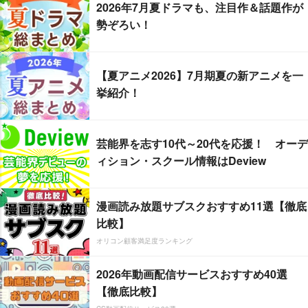
2026年7月夏ドラマも、注目作＆話題作が
勢ぞろい！
【夏アニメ2026】7月期夏の新アニメを一
挙紹介！
芸能界を志す10代～20代を応援！ オーデ
ィション・スクール情報はDeview
漫画読み放題サブスクおすすめ11選【徹底
比較】
オリコン顧客満足度ランキング
2026年動画配信サービスおすすめ40選
【徹底比較】