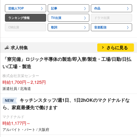
芸能人TOP
記事
作品
ランキング情報
TV出演
ドラマ出演
CM出演
歌詞
音楽配信
求人特集
さらに見る
「寮完備」ロジック半導体の製造/即入寮/製造・工場/日勤/日払
い/工場・製造
株式会社京栄センター
時給1,700円～2,125円
派遣社員 / 北海道
キッチンスタッフ/週1日、1日2hOKのマクドナルドな
NEW
ら、家庭最優先で働けます
マクドナルド
時給1,177円～
アルバイト・パート / 大阪府