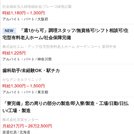
社会福祉法人緑地福祉会/プレーゴ緑地公園
時給1,180円～1,300円
アルバイト・パート / 大阪府
「週1から可」調理スタッフ/無資格可/シフト相談可/住
NEW
宅型有料老人ホーム/社会保障完備
株式会社エム・アップ/住宅型有料老人ホーム ガーデンコート 新羽中央
時給1,225円
アルバイト・パート / 神奈川県
歯科助手/未経験OK・駅チカ
かなデンタルクリニック
時給1,300円～1,500円
アルバイト・パート / 東京都
「寮完備」窓の周りの部分の製造/即入寮/製造・工場/日勤/日払
い/工場・製造
株式会社京栄センター
月給21万円～26万2,500円
派遣社員 / 北海道