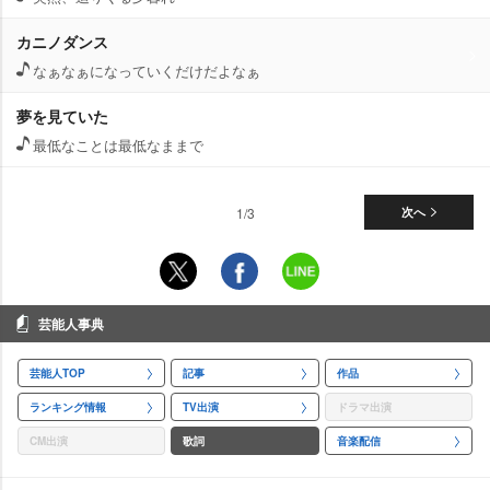
カニノダンス
なぁなぁになっていくだけだよなぁ
夢を見ていた
最低なことは最低なままで
1/3
次へ
芸能人事典
芸能人TOP
記事
作品
ランキング情報
TV出演
ドラマ出演
CM出演
歌詞
音楽配信