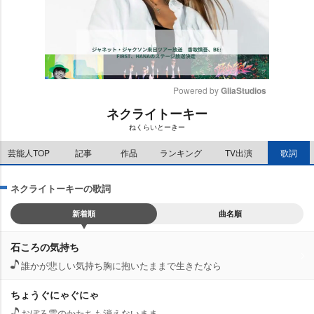
Powered by 
GliaStudios
ネクライトーキー
M
ねくらいとーきー
u
t
芸能人TOP
記事
作品
ランキング
TV出演
歌詞
e
ネクライトーキーの歌詞
新着順
曲名順
石ころの気持ち
誰かが悲しい気持ち胸に抱いたままで生きたなら
ちょうぐにゃぐにゃ
おぼろ雲のかたちも消えないまま