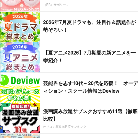
（PR）サボリーノ
2026年7月夏ドラマも、注目作＆話題作が
勢ぞろい！
【夏アニメ2026】7月期夏の新アニメを一
挙紹介！
芸能界を志す10代～20代を応援！ オーデ
ィション・スクール情報はDeview
漫画読み放題サブスクおすすめ11選【徹底
比較】
オリコン顧客満足度ランキング