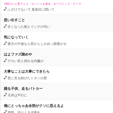
TBSテレビ系アニメ「カノジョも彼女」オープニング・テーマ
ふざけてないで 真面目に聞いて
思い出すこと
古くなった紙とインクの匂い
気になっていく
曇天の午後なら窓からしかめっ面覗かせ
はよファズ踏め
デカい音と揺れる内臓が
大事なことは大事にできたら
窓に見る錆びたトタンの壁
踊る子供、走るパトカー
天井は平行に
俺にとっちゃあ全部がクソに思えるよ
突然、迫りくる夕暮れ