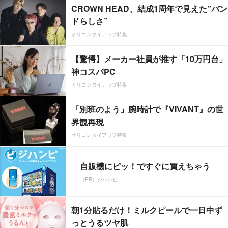
CROWN HEAD、結成1周年で見えた”バン
ドらしさ”
オリコンタイアップ特集
【驚愕】メーカー社員が推す「10万円台」
神コスパPC
オリコンタイアップ特集
「別班のよう」腕時計で『VIVANT』の世
界観再現
オリコンタイアップ特集
自販機にピッ！ですぐに買えちゃう
（PR）ジハンピ
朝1分貼るだけ！ミルクピールで一日中ず
っとうるツヤ肌