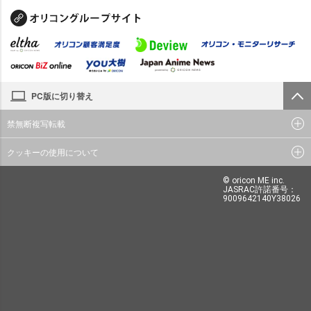
PC版に切り替え
禁無断複写転載
クッキーの使用について
© oricon ME inc.
JASRAC許諾番号：
9009642140Y38026