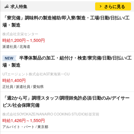
求人特集
さらに見る
「寮完備」調味料の製造補助/即入寮/製造・工場/日勤/日払い/工
場・製造
株式会社京栄センター
時給1,200円～1,500円
派遣社員 / 北海道
半導体製品の加工・組付け・検査/寮完備/日勤/日払い/工
NEW
場・製造
UTエージェント株式会社AGT東海第一CU
時給1,400円
正社員 / 派遣社員 / 愛知県
「週2から可」調理スタッフ/調理師免許必須/日勤のみ/デイサー
ビス/社会保障完備
株式会社SOYOKAZE/NANAIRO COOKING STUDIO杉並宮前
時給1,426円～1,550円
アルバイト・パート / 東京都