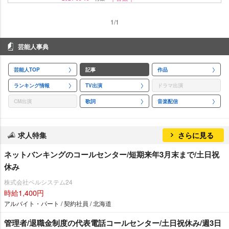
1/1
芸能人事典
芸能人TOP
記事
作品
ランキング情報
TV出演
ドラマ出演
CM出演
歌詞
音楽配信
求人特集
さらに見る
ネットバンキングのコールセンター/短期来年3月末まで/土日祝
休み
株式会社ベルシステム24
時給1,400円
アルバイト・パート / 契約社員 / 北海道
管理者/退職金制度の代表電話コールセンター/土日祝休み/週3日