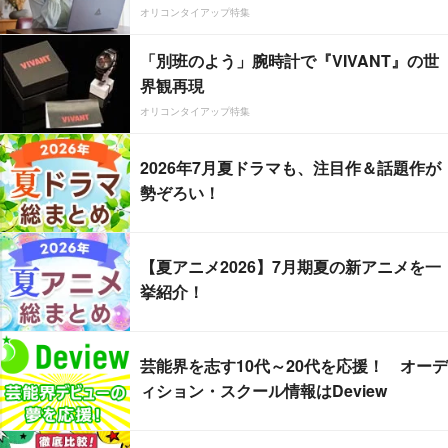
オリコンタイアップ特集
「別班のよう」腕時計で『VIVANT』の世
界観再現
オリコンタイアップ特集
2026年7月夏ドラマも、注目作＆話題作が
勢ぞろい！
【夏アニメ2026】7月期夏の新アニメを一
挙紹介！
芸能界を志す10代～20代を応援！ オーデ
ィション・スクール情報はDeview