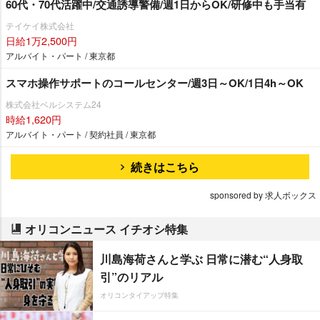
60代・70代活躍中/交通誘導警備/週1日からOK/研修中も手当有
テイケイ株式会社
日給1万2,500円
アルバイト・パート / 東京都
スマホ操作サポートのコールセンター/週3日～OK/1日4h～OK
株式会社ベルシステム24
時給1,620円
アルバイト・パート / 契約社員 / 東京都
続きはこちら
sponsored by 求人ボックス
オリコンニュース イチオシ特集
川島海荷さんと学ぶ 日常に潜む“人身取
引”のリアル
オリコンタイアップ特集