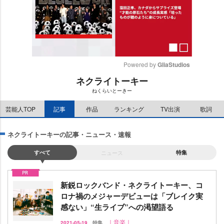
Powered by 
GliaStudios
ネクライトーキー
M
ねくらいとーきー
u
t
芸能人TOP
記事
作品
ランキング
TV出演
歌詞
e
ネクライトーキーの記事・ニュース・速報
すべて
ニュース
特集
新鋭ロックバンド・ネクライトーキー、コ
ロナ禍のメジャーデビューは「ブレイク実
感ない」“生ライブ”への渇望語る
｜音楽｜
2021-05-19
特集