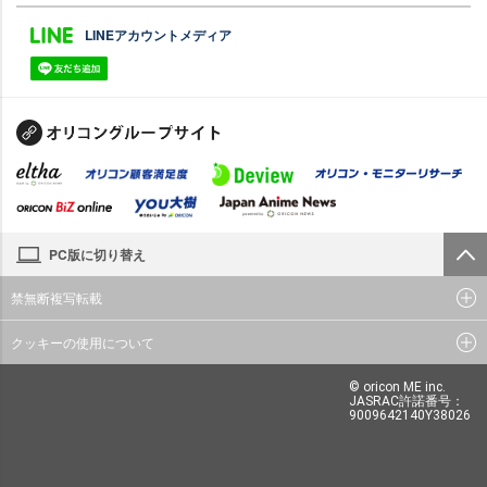
LINEアカウントメディア
PC版に切り替え
禁無断複写転載
クッキーの使用について
© oricon ME inc.
JASRAC許諾番号：
9009642140Y38026