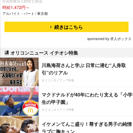
社会医療法人財団 仁医会
時給1,472円～
アルバイト・パート / 東京都
続きはこちら
sponsored by 求人ボックス
オリコンニュース イチオシ特集
川島海荷さんと学ぶ 日常に潜む“人身取
引”のリアル
オリコンタイアップ特集
マクドナルドが40年にわたり支える「小学
生の甲子園」
オリコンタイアップ特集
イケメンてんこ盛り！尊すぎる男子の純情
ラブに胸キュン