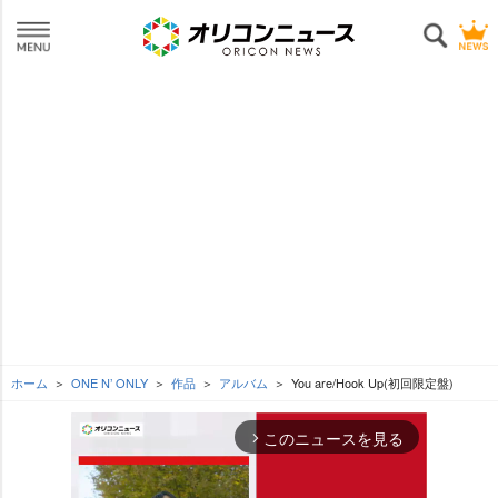
ホーム
ONE N’ ONLY
作品
アルバム
You are/Hook Up(初回限定盤)
このニュースを見る
arrow_forward_ios