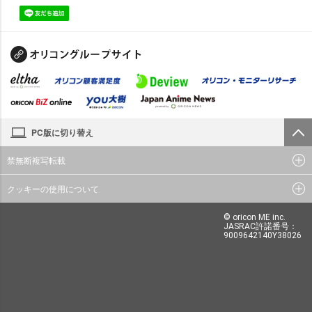
PC版に切り替え
禁無断複写転載
クッキーの使用について
© oricon ME inc.
JASRAC許諾番号：
9009642140Y38026