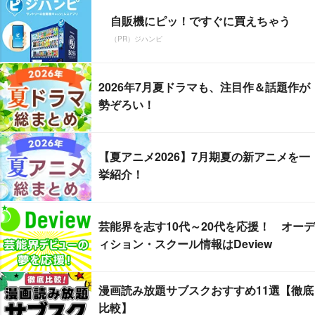
自販機にピッ！ですぐに買えちゃう
（PR）ジハンピ
2026年7月夏ドラマも、注目作＆話題作が
勢ぞろい！
【夏アニメ2026】7月期夏の新アニメを一
挙紹介！
芸能界を志す10代～20代を応援！ オーデ
ィション・スクール情報はDeview
漫画読み放題サブスクおすすめ11選【徹底
比較】