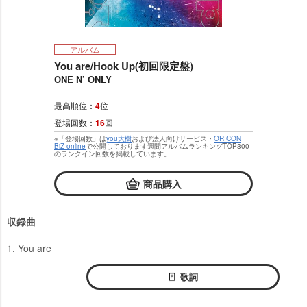
アルバム
You are/Hook Up(初回限定盤)
ONE N’ ONLY
最高順位：
4
位
登場回数：
16
回
※「登場回数」は
you大樹
および法人向けサービス・
ORICON
BiZ online
で公開しております週間アルバムランキングTOP300
のランクイン回数を掲載しています。
商品購入
収録曲
1. You are
歌詞