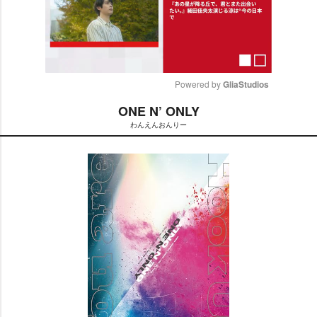
Powered by 
GliaStudios
ONE N’ ONLY
M
わんえんおんりー
u
t
e