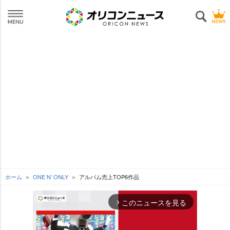
ホーム
ONE N’ ONLY
アルバム売上TOP6作品
このニュースを見る
arrow_forward_ios