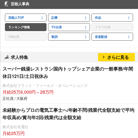
芸能人事典
芸能人TOP
記事
作品
ランキング情報
TV出演
ドラマ出演
CM出演
歌詞
音楽配信
求人特集
さらに見る
スーパー銭湯レストラン国内トップシェア企業の一般事務/年間
休日121日/土日祝休み
株式会社フラット・フィールド・オペレーションズ
月給25万6,000円～28万円
正社員 / 大阪府
未経験からプロの電気工事士へ/年齢不問/残業代全額支給で平均
年収高め/賞与年2回/残業代は全額支給
株式会社名電社
月給25万円