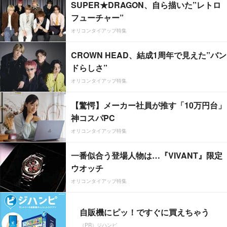
SUPER★DRAGON、自ら描いた”レトロ
フューチャー”
オリコンタイアップ特集
CROWN HEAD、結成1周年で見えた”バン
ドらしさ”
オリコンタイアップ特集
【驚愕】メーカー社員が推す「10万円台」
神コスパPC
オリコンタイアップ特集
一番似合う登場人物は…『VIVANT』限定
ウオッチ
オリコンタイアップ特集
自販機にピッ！ですぐに買えちゃう
（PR）ジハンピ