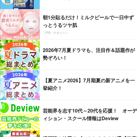
朝1分貼るだけ！ミルクピールで一日中ず
っとうるツヤ肌
（PR）サボリーノ
2026年7月夏ドラマも、注目作＆話題作が
勢ぞろい！
【夏アニメ2026】7月期夏の新アニメを一
挙紹介！
芸能界を志す10代～20代を応援！ オーデ
ィション・スクール情報はDeview