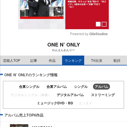
Powered by 
GliaStudios
ONE N’ ONLY
M
わんえんおんりー
u
t
芸能人TOP
記事
作品
ランキング
TV出演
歌詞
e
ONE N’ ONLYのランキング情報
合算シングル
合算アルバム
シングル
アルバム
デジタルシングル（単曲）
デジタルアルバム
ストリーミング
ミュージックDVD・BD
エンタメ
アルバム売上TOP6作品