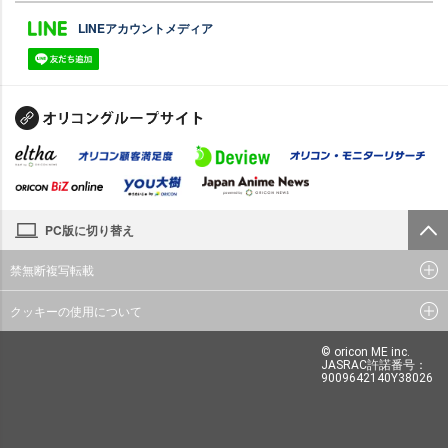
LINEアカウントメディア
PC版に切り替え
禁無断複写転載
クッキーの使用について
© oricon ME inc.
JASRAC許諾番号：
9009642140Y38026