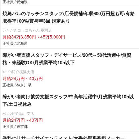
正社員 / 愛知県
焼鳥バルのキッチンスタッフ/店長候補/年収600万円超も可/有給
取得率100%/賞与年3回 規定あり
いただきコッコちゃん 桑園店
月給34万6,350円～45万5,000円
正社員 / 北海道
障がい者支援スタッフ・デイサービス/20代～50代活躍中/無資
格・未経験OK/月残業平均10h以下
kotrio紹介横浜支店
月給24万円～40万円
正社員 / 神奈川県
障がい者向け就労支援スタッフ/中高年活躍中/月残業平均10h以
下/土日祝休み
kotrio紹介品川支店
月給24万円～40万円
正社員 / 東京都
香料のリサーチサイエンティスト/大手外資系香料メーカー