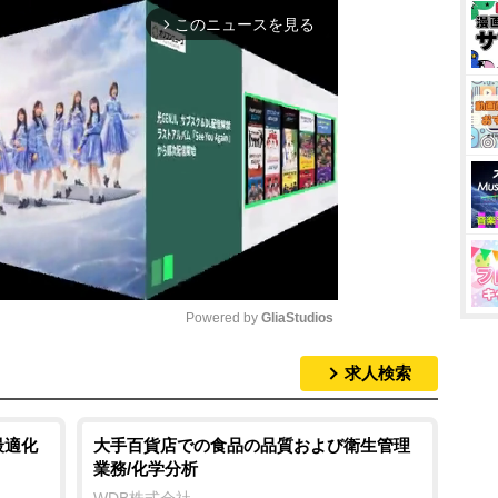
このニュースを見る
arrow_forward_ios
Powered by 
GliaStudios
求人検索
M
u
t
最適化
大手百貨店での食品の品質および衛生管理
業務/化学分析
e