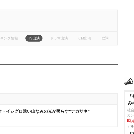
キング情報
TV出演
ドラマ出演
CM出演
歌詞
「
み
社会
オ・イシグロ遠い山なみの光が照らす“ナガサキ”
カ
時給
アル