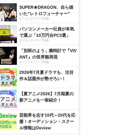
SUPER★DRAGON、自ら描
いた”レトロフューチャー”
オリコンタイアップ特集
パソコンメーカー社員が本気
で選ぶ「10万円台PC3選」
オリコンタイアップ特集
「別班のよう」腕時計で『VIV
ANT』の世界観再現
オリコンタイアップ特集
2026年7月夏ドラマも、注目
作＆話題作が勢ぞろい！
【夏アニメ2026】7月期夏の
新アニメを一挙紹介！
芸能界を志す10代～20代を応
援！オーディション・スクー
ル情報はDeview