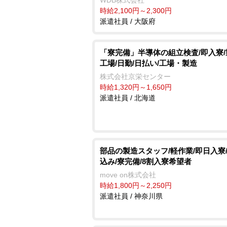
WDB株式会社
時給2,100円～2,300円
派遣社員 / 大阪府
「寮完備」半導体の組立検査/即入寮
工場/日勤/日払い/工場・製造
株式会社京栄センター
時給1,320円～1,650円
派遣社員 / 北海道
部品の製造スタッフ/軽作業/即日入寮
込み/寮完備/8割入寮希望者
move on株式会社
時給1,800円～2,250円
派遣社員 / 神奈川県