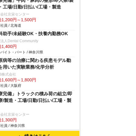
寮完備」牛肉・豚肉の整形/即入寮/製
・工場/日勤/日払い/工場・製造
式会社京栄センター
1,200円～1,500円
社員 / 北海道
科助手/未経験OK・扶養内勤務OK
人Dental Community
1,400円
バイト・パート / 神奈川県
原病等の治療に関わる疾患モデル動
を用いた実験業務/化学分析
B株式会社
1,600円～1,800円
社員 / 大阪府
寮完備」トラックの積み荷の組立/即
寮/製造・工場/日勤/日払い/工場・製
式会社京栄センター
1,300円
社員 / 神奈川県