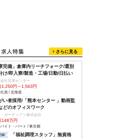
さらに見る
寮完備」倉庫内リーチフォーク/選別
分け/即入寮/製造・工場/日勤/日払い
式会社京栄センター
1,250円～1,563円
社員 / 北海道
がい者採用/「熊本センター 」動画監
などのオフィスワーク
ー・ガーディアン株式会社
148万円
バイト・パート / 東京都
「福祉調理スタッフ」無資格
EW