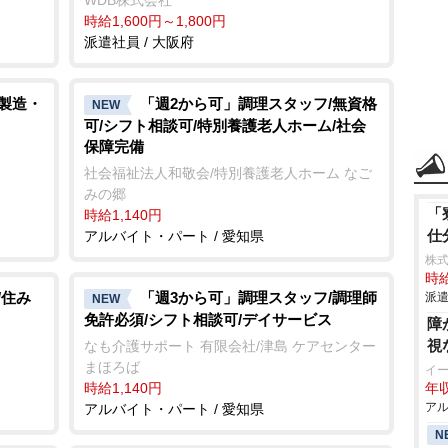
WDB株式会社
時給1,600円～1,800円
派遣社員 / 大阪府
/製造・
「週2から可」調理スタッフ/無資格
NEW
可/シフト相談可/特別養護老人ホーム/社会
保障完備
社会福祉法人和敬会/特別養護老人ホーム なご
みの郷
「
時給1,140円
仕
アルバイト・パート / 愛知県
株
時給
/住み
「週3から可」調理スタッフ/調理師
派遣
NEW
免許必須/シフト相談可/デイサービス
障
視
なも介護サポート 有限会社/津島 ケアセンター
まほろば
イ
時給1,140円
年収
アル
アルバイト・パート / 愛知県
N