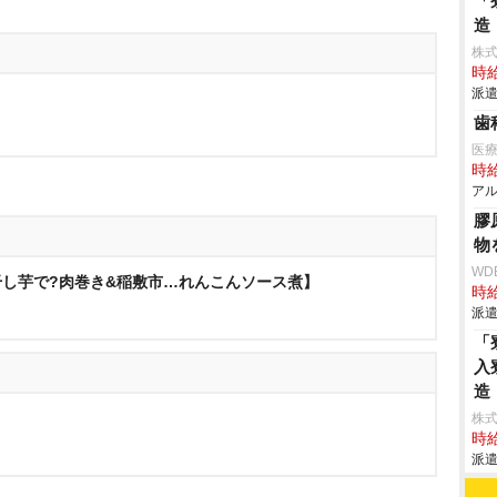
「
造
株
時給
派遣
歯
医療法
時給
アル
膠
物
WD
し芋で?肉巻き&稲敷市…れんこんソース煮】
時給
派遣
「
入
造
株
時給
派遣