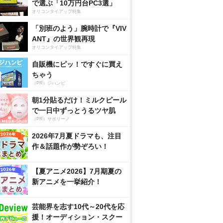
で選ぶ「10万円台PC3選」
オリコンタイアップ特集
「別班のよう」腕時計で『VIV
ANT』の世界観再現
オリコンタイアップ特集
自販機にピッ！ですぐに買え
ちゃう
（PR）ジハンピ
朝1分貼るだけ！ミルクピール
で一日中ずっとうるツヤ肌
（PR）サボリーノ
2026年7月夏ドラマも、注目
作＆話題作が勢ぞろい！
【夏アニメ2026】7月期夏の
新アニメを一挙紹介！
芸能界を志す10代～20代を応
援！オーディション・スクー