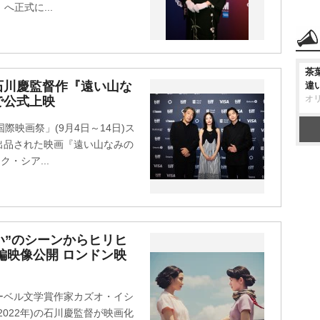
〉へ正式に...
茶
石川慶監督作『遠い山な
違
オ
で公式上映
際映画祭」(9月4日～14日)ス
出品された映画『遠い山なみの
・シア...
い”のシーンからヒリヒ
編映像公開 ロンドン映
ーベル文学賞作家カズオ・イシ
022年)の石川慶監督が映画化