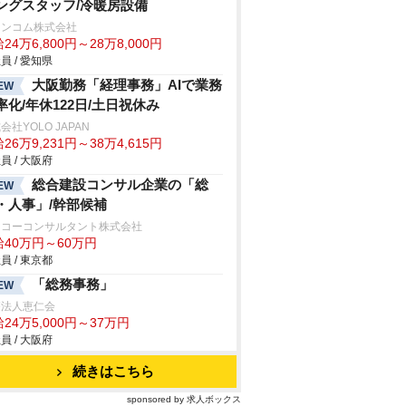
ングスタッフ/冷暖房設備
ランコム株式会社
24万6,800円～28万8,000円
員 / 愛知県
大阪勤務「経理事務」AIで業務
EW
率化/年休122日/土日祝休み
会社YOLO JAPAN
26万9,231円～38万4,615円
員 / 大阪府
総合建設コンサル企業の「総
EW
・人事」/幹部候補
ンコーコンサルタント株式会社
給40万円～60万円
員 / 東京都
「総務事務」
EW
療法人恵仁会
24万5,000円～37万円
員 / 大阪府
続きはこちら
sponsored by 求人ボックス