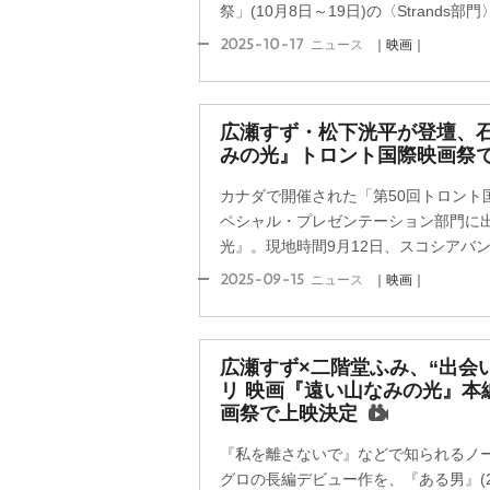
祭」(10月8日～19日)の〈Strands部門
2025-10-17
ニュース
｜映画｜
広瀬すず・松下洸平が登壇、
みの光』トロント国際映画祭
カナダで開催された「第50回トロント国
ペシャル・プレゼンテーション部門に
光』。現地時間9月12日、スコシアバンク
2025-09-15
ニュース
｜映画｜
広瀬すず×二階堂ふみ、“出会
リ 映画『遠い山なみの光』本
画祭で上映決定
『私を離さないで』などで知られるノ
グロの長編デビュー作を、『ある男』(2