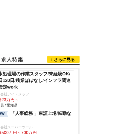
さらに見る
水処理場の作業スタッフ/未経験OK/
日120日/残業ほぼなし/インフラ関連
安定work
式会社アイ・メッツ
給23万円～
員 / 愛知県
「人事総務 」東証上場/転勤な
EW
式会社スーパーツール
500万円～700万円