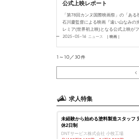
公式上映レポート
「第78回カンヌ国際映画祭」の「ある
石川慶監督による映画『遠い山なみの光
レミア(世界初上映)となる公式上映がフラ
2025-05-16
ニュース
｜映画｜
1～10／30
件
求人特集
未経験から始める塗料製造スタッフ 
休2日制
DNTサービス株式会社 小牧工場