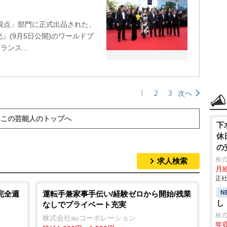
視点」部門に正式出品された、
』(9月5日公開)のワールドプ
ンス...
1
2
3
次へ
この芸能人のトップへ
下
休
の
株
求人検索
月
正社
N
完全週
運転手兼家事手伝い/経験ゼロから開始/残業
し
なしでプライベート充実
株
株式会社auコーポレーション
年収