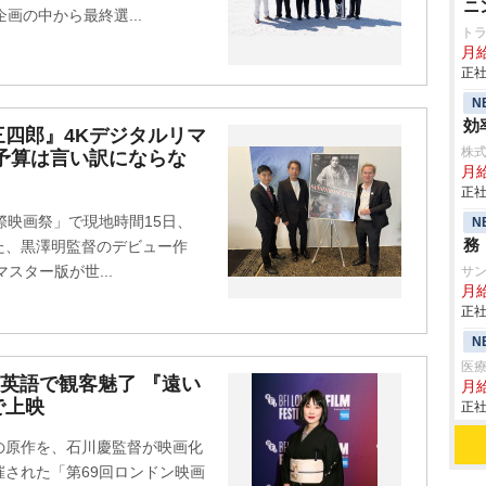
ニ
画の中から最終選...
ト
月給
正社
N
効
四郎』4Kデジタルリマ
株式
予算は言い訳にならな
月給
正社
際映画祭」で現地時間15日、
N
務
た、黒澤明監督のデビュー作
マスター版が世...
サ
月
正社
N
医
英語で観客魅了 『遠い
月給
で上映
正社
の原作を、石川慶監督が映画化
された「第69回ロンドン映画