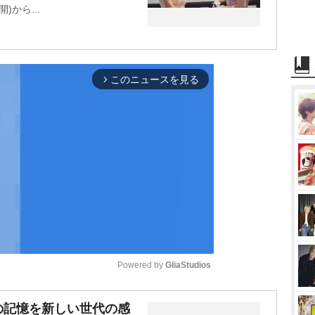
から...
このニュースを見る
arrow_forward_ios
Powered by 
GliaStudios
M
の記憶を新しい世代の感