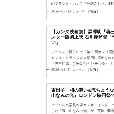
のフランス・カンヌで発表された。44企
2026-05-23
ニュース
｜映画｜
【カンヌ映画祭】黒澤明『姿三
スター版初上映 石川慶監督「
い」
フランスで開催中の「第79回カンヌ国
カンヌ・クラシックス部門に選出され
『姿三四郎』(1943年)の4Kデジタルリ
2026-05-21
ニュース
｜映画｜
吉田羊、和の装い&流ちょうな
山なみの光』ロンドン映画祭
ノーベル文学賞作家カズオ・イシグロ
した『遠い山なみの光』が、英国で開催