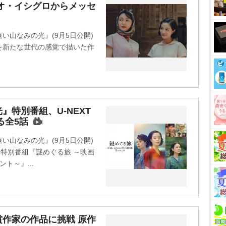
オ・イシグロからメッセ
u
t
e
い山なみの光』(9月5日公開)
を新たな世代の感覚で描いた作
特別番組、U-NEXT
る全5話
い山なみの光』(9月5日公開)
く特別番組『謎めぐる旅 ～映画
ト～』...
作家の作品に挑戦 原作