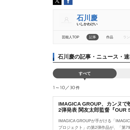
石川慶
いしかわけい
芸能人TOP
記事
作品
ラン
石川慶の記事・ニュース・速
すべて
1～10／30
件
IMAGICA GROUP、カン
2弾発表 関友太郎監督『OUR 
IMAGICA GROUPが手がける「IMAG
プロジェクト」の第2弾作品が、「第7