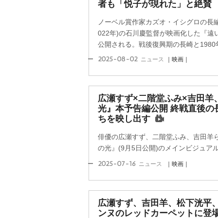
者も「悦子が現れた」と絶賛
ノーベル賞作家カズオ・イシグロの長編
022年)の石川慶監督が映画化した『遠
公開される。戦後復興期の長崎と1980年
2025-08-02
ニュース
｜映画｜
広瀬すず×二階堂ふみ×吉田羊
光』本予告編公開 終戦直後の
ちを映し出す
俳優の広瀬すず、二階堂ふみ、吉田羊
の光』(9月5日公開)のメインビジュ
2025-07-16
ニュース
｜映画｜
広瀬すず、吉田羊、松下洸平
ンヌのレッドカーペットに登場