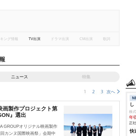
キング情報
TV出演
ドラマ出演
CM出演
歌詞
報
ニュース
特集
1
2
3
次へ
N
し
ヌで映画製作プロジェクト第
株
SON』選出
年収
正社
ICA GROUPオリジナル映画製作
快
9回カンヌ国際映画祭」会期中