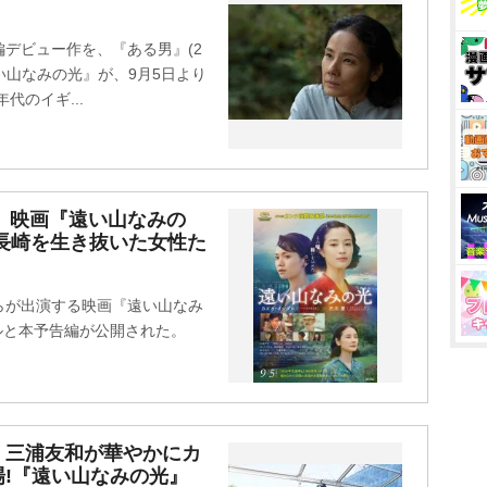
デビュー作を、『ある男』(2
い山なみの光』が、9月5日より
代のイギ...
、映画『遠い山なみの
長崎を生き抜いた女性た
らが出演する映画『遠い山なみ
アルと本予告編が公開された。
、三浦友和が華やかにカ
!『遠い山なみの光』