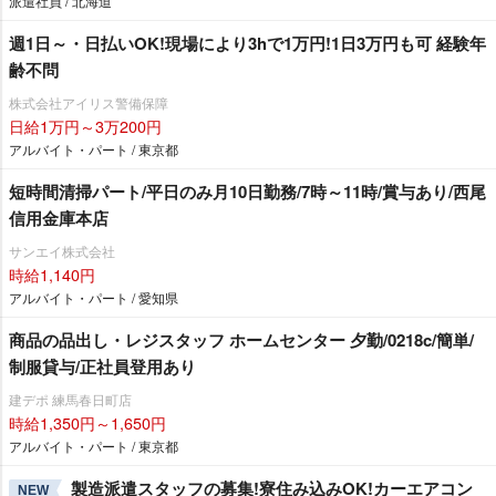
派遣社員 / 北海道
週1日～・日払いOK!現場により3hで1万円!1日3万円も可 経験年
齢不問
株式会社アイリス警備保障
日給1万円～3万200円
アルバイト・パート / 東京都
短時間清掃パート/平日のみ月10日勤務/7時～11時/賞与あり/西尾
信用金庫本店
サンエイ株式会社
時給1,140円
アルバイト・パート / 愛知県
商品の品出し・レジスタッフ ホームセンター 夕勤/0218c/簡単/
制服貸与/正社員登用あり
建デポ 練馬春日町店
時給1,350円～1,650円
アルバイト・パート / 東京都
製造派遣スタッフの募集!寮住み込みOK!カーエアコン
NEW