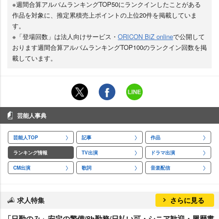
※週間合算アルバムランキングTOP50にランクインしたことがある
作品を対象に、推定累積売上ポイントの上位20件を掲載していま
す。
※「登場回数」は法人向けサービス・
ORICON BiZ online
で公開して
おります週間合算アルバムランキングTOP100のランクイン回数を掲
載しています。
芸能人事典
芸能人TOP
記事
作品
ランキング情報
TV出演
ドラマ出演
CM出演
歌詞
音楽配信
求人特集
さらに見る
「日勤のみ」安定の警備/8h勤務/日払い可・シニア歓迎・履歴書