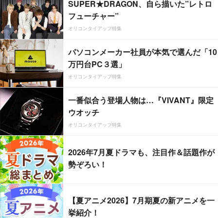
SUPER★DRAGON、自ら描いた”レトロ
フューチャー”
オリコンタイアップ特集
パソコンメーカー社員が本気で選んだ「10
万円台PC３選」
オリコンタイアップ特集
一番似合う登場人物は…『VIVANT』限定
ウオッチ
オリコンタイアップ特集
2026年7月夏ドラマも、注目作＆話題作が
勢ぞろい！
【夏アニメ2026】7月期夏の新アニメを一
挙紹介！