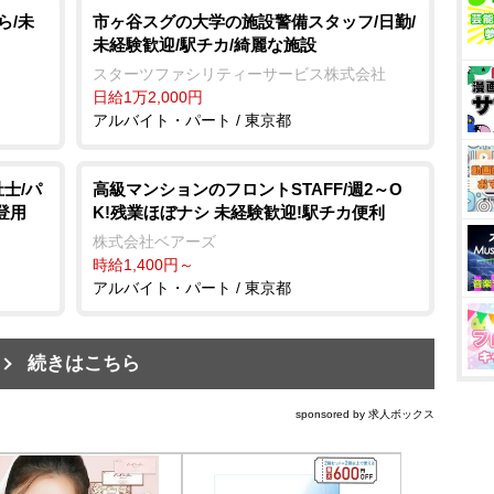
ら/未
市ヶ谷スグの大学の施設警備スタッフ/日勤/
未経験歓迎/駅チカ/綺麗な施設
スターツファシリティーサービス株式会社
日給1万2,000円
アルバイト・パート / 東京都
士/パ
高級マンションのフロントSTAFF/週2～O
登用
K!残業ほぼナシ 未経験歓迎!駅チカ便利
株式会社ベアーズ
時給1,400円～
アルバイト・パート / 東京都
続きはこちら
sponsored by 求人ボックス