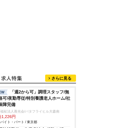
さらに見る
「週2から可」調理スタッフ/無
EW
格可/夜勤専従/特別養護老人ホーム/社
保障完備
会福祉法人善光会/バタフライヒル大森南
1,226円
バイト・パート / 東京都