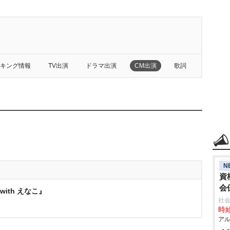
キング情報
TV出演
ドラマ出演
CM出演
歌詞
N
資
会
ith えなこ』
社
時給
アル