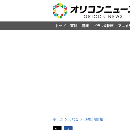
トップ
芸能
音楽
ドラマ&映画
アニメ
ホーム
えなこ
CM出演情報