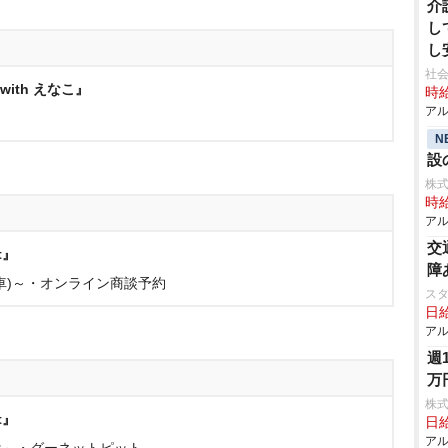
介
し
し
社会
ith えなこ』
時給
アル
N
設
株
時給
アル
交
t』
障
車)～・オンライン商談予約
ス
日給
アル
週
万
株
t』
日給
アル