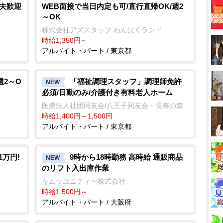
主夫歓迎
WEB面接で当日内定も可/直行直帰OK/週2
～OK
株式会社アズスタッフ わんぱくランド
時給1,350円～
アルバイト・パート / 東京都
週2～O
「福祉調理スタッフ」調理師免許
NEW
円
必須/日勤のみ/介護付き有料老人ホーム
医療法人社団同友会/八王子同友会・長寿の森
時給1,400円～1,500円
アルバイト・パート / 東京都
1万円!
9時から18時勤務 高時給 通販商品
NEW
のリフト入出庫作業
キムラユニティー株式会社
時給1,500円～
アルバイト・パート / 大阪府