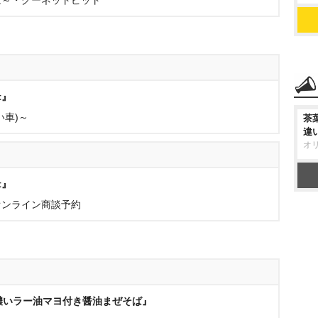
は～・グーネットピット
t』
い車)～
茶
違
オ
t』
オンライン商談予約
濃い濃いラー油マヨ付き醤油まぜそば』