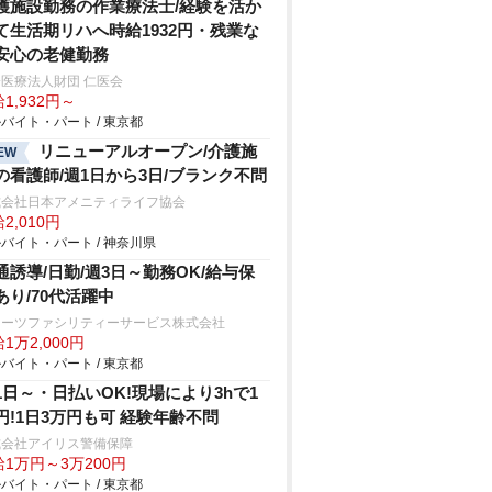
護施設勤務の作業療法士/経験を活か
て生活期リハへ時給1932円・残業な
安心の老健勤務
医療法人財団 仁医会
1,932円～
バイト・パート / 東京都
リニューアルオープン/介護施
EW
の看護師/週1日から3日/ブランク不問
式会社日本アメニティライフ協会
2,010円
バイト・パート / 神奈川県
通誘導/日勤/週3日～勤務OK/給与保
あり/70代活躍中
ターツファシリティーサービス株式会社
1万2,000円
バイト・パート / 東京都
1日～・日払いOK!現場により3hで1
円!1日3万円も可 経験年齢不問
式会社アイリス警備保障
1万円～3万200円
バイト・パート / 東京都