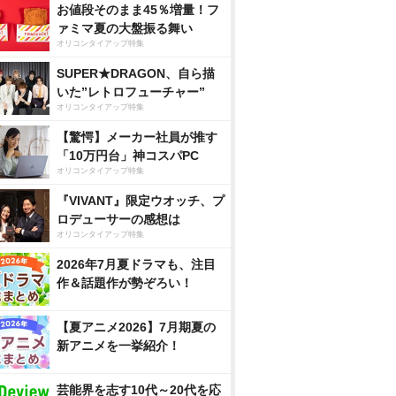
お値段そのまま45％増量！フ
ァミマ夏の大盤振る舞い
オリコンタイアップ特集
SUPER★DRAGON、自ら描
いた”レトロフューチャー”
オリコンタイアップ特集
【驚愕】メーカー社員が推す
「10万円台」神コスパPC
オリコンタイアップ特集
『VIVANT』限定ウオッチ、プ
ロデューサーの感想は
オリコンタイアップ特集
2026年7月夏ドラマも、注目
作＆話題作が勢ぞろい！
【夏アニメ2026】7月期夏の
新アニメを一挙紹介！
芸能界を志す10代～20代を応