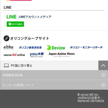
LINE
LINEアカウントメディア
PC版に切り替え
禁無断複写転載
クッキーの使用について
© oricon ME inc.
JASRAC許諾番号：
9009642140Y38026