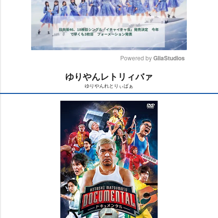
Powered by 
GliaStudios
ゆりやんレトリィバァ
M
ゆりやんれとりぃばぁ
u
t
e