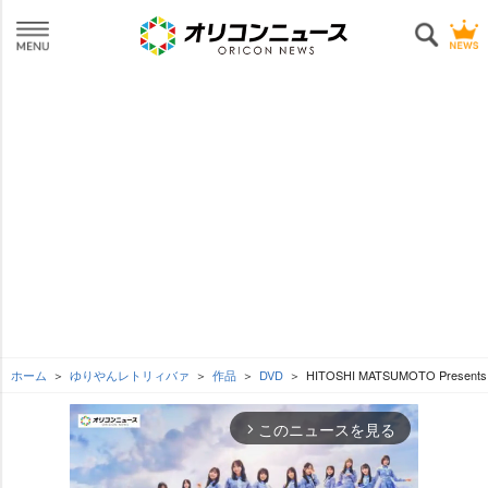
ホーム
ゆりやんレトリィバァ
作品
DVD
HITOSHI MATSUMOTO Pres
このニュースを見る
arrow_forward_ios