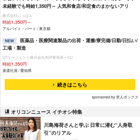
未経験でも時給1,350円～ 人気和食店/和定食のまかないアリ
株式会社にっぱん
時給1,350円～
アルバイト・パート / 東京都
医薬品・医療関連製品の出荷・運搬/寮完備/日勤/日払い/
NEW
工場・製造
UTエージェント株式会社AGT東海第一CU
時給1,350円
派遣社員 / 愛知県
続きはこちら
sponsored by 求人ボックス
オリコンニュース イチオシ特集
川島海荷さんと学ぶ 日常に潜む“人身取
引”のリアル