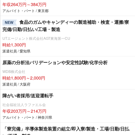
年収264万円～384万円
アルバイト・パート / 東京都
食品のガムやキャンディーの製造補助・検査・運搬/寮
NEW
完備/日勤/日払い/工場・製造
UTエージェント株式会社AGT東海第一CU
時給1,300円
派遣社員 / 愛知県
原薬の分析法バリデーションや安定性試験/化学分析
WDB株式会社
時給1,800円～2,000円
派遣社員 / 大阪府
障がい者採用/送迎運転手
社会福祉法人ラファエル会
年収203万円～214万円
アルバイト・パート / 神奈川県
「寮完備」半導体製造装置の組立/即入寮/製造・工場/日勤/日払