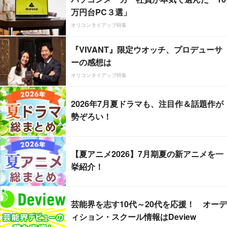
万円台PC３選」
オリコンタイアップ特集
『VIVANT』限定ウオッチ、プロデューサ
ーの感想は
オリコンタイアップ特集
2026年7月夏ドラマも、注目作＆話題作が
勢ぞろい！
【夏アニメ2026】7月期夏の新アニメを一
挙紹介！
芸能界を志す10代～20代を応援！ オーデ
ィション・スクール情報はDeview