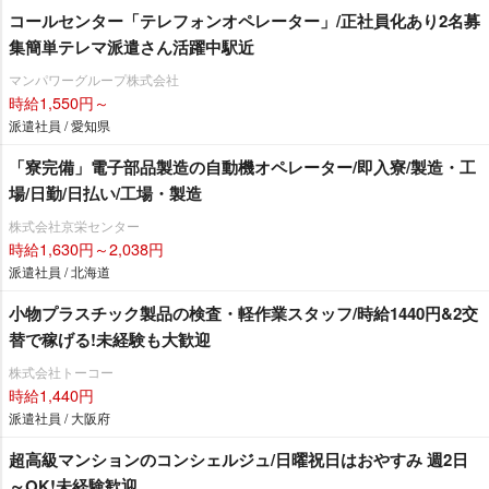
コールセンター「テレフォンオペレーター」/正社員化あり2名募
集簡単テレマ派遣さん活躍中駅近
マンパワーグループ株式会社
時給1,550円～
派遣社員 / 愛知県
「寮完備」電子部品製造の自動機オペレーター/即入寮/製造・工
場/日勤/日払い/工場・製造
株式会社京栄センター
時給1,630円～2,038円
派遣社員 / 北海道
小物プラスチック製品の検査・軽作業スタッフ/時給1440円&2交
替で稼げる!未経験も大歓迎
株式会社トーコー
時給1,440円
派遣社員 / 大阪府
超高級マンションのコンシェルジュ/日曜祝日はおやすみ 週2日
～OK!未経験歓迎