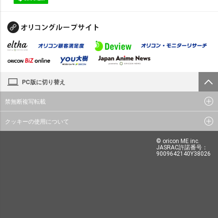
PC版に切り替え
禁無断複写転載
クッキーの使用について
© oricon ME inc.
JASRAC許諾番号：
9009642140Y38026