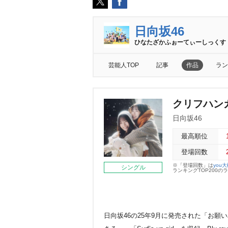
日向坂46
ひなたざかふぉーてぃーしっくす
芸能人TOP
記事
作品
ラン
クリフハンガー
日向坂46
最高順位
登場回数
※「登場回数」は
you
シングル
ランキングTOP200
日向坂46の25年9月に発売された「お願