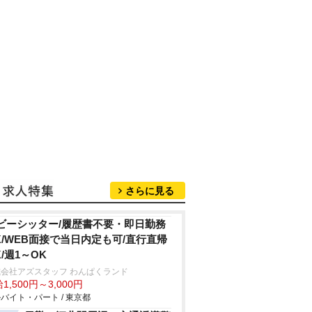
さらに見る
ビーシッター/履歴書不要・即日勤務
K/WEB面接で当日内定も可/直行直帰
K/週1～OK
会社アズスタッフ わんぱくランド
1,500円～3,000円
バイト・パート / 東京都