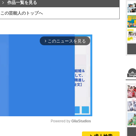
作品一覧を見る
この芸能人のトップへ
このニュースを見る
arrow_forward_ios
Powered by 
GliaStudios