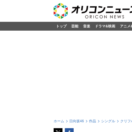
トップ
芸能
音楽
ドラマ&映画
アニメ
ホーム
日向坂46
作品
シングル
クリフハ