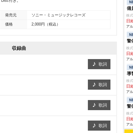
y Disc付き。
N
備
発売元
ソニー・ミュージックレコーズ
株式
日給
価格
2,000円（税込）
アル
N
警
収録曲
株式
日給
アル
歌詞
N
導
株式
歌詞
日給
アル
N
歌詞
警
株式
日給
アル
歌詞