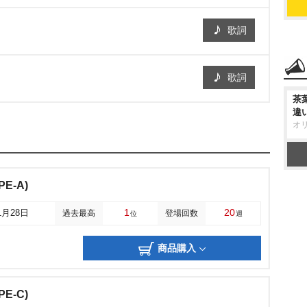
歌詞
歌詞
茶
違
オ
E-A)
1
20
1月28日
過去最高
登場回数
位
週
商品購入
E-C)