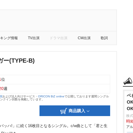
キング情報
TV出演
ドラマ出演
CM出演
歌詞
(TYPE-B)
1
位
20
週
ベ
大樹
および法人向けサービス・
ORICON BiZ online
で公開しております週間シングル
のランクイン回数を掲載しています。
O
O
商品購入
株式
時給
いバッハ!」に続く16枚目となるシングル。c/w曲として「君と生
アル