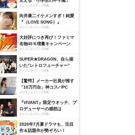
支える「小学生の甲子園」
オリコンタイアップ特集
向井康二イケメンすぎ！純愛
『（LOVE SONG）』
オリコンタイアップ特集
大好評につき再び！ファミマ
名物45％増量キャンペーン
オリコンタイアップ特集
SUPER★DRAGON、自ら描
いた”レトロフューチャー”
オリコンタイアップ特集
【驚愕】メーカー社員が推す
「10万円台」神コスパPC
オリコンタイアップ特集
『VIVANT』限定ウオッチ、プ
ロデューサーの感想は
オリコンタイアップ特集
2026年7月夏ドラマも、注目
作＆話題作が勢ぞろい！