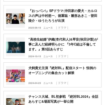
『おっパン!』SPドラマ:沖田家の愛犬・カルロ
スの声は中村悠一、徳重聡・雛形あきこ・曽田
陵介・ゆうたろうが出演
｜ドラマ｜
2025-06-15
ニュース
“高校生結婚”伊織(杢代和人)&琴音(秋田汐梨)が
事に及んだ経緯明らかに 『3年C組は不倫して
ます。』第3話あらすじ
｜ドラマ｜
2024-10-15
ニュース
犬飼貴丈主演『絶対BL』配信スタート 恒例の
オープニングの集合カット解禁
｜ドラマ｜
2024-04-23
ニュース
チャンス大城、BL初参戦 『絶対BL2024』全話
あらすじ&場面写真が一挙公開