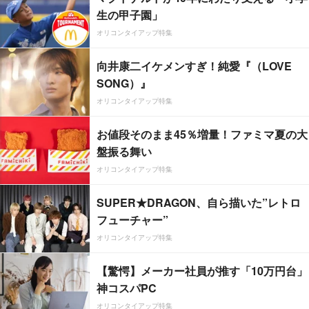
生の甲子園」
オリコンタイアップ特集
向井康二イケメンすぎ！純愛『（LOVE
SONG）』
オリコンタイアップ特集
お値段そのまま45％増量！ファミマ夏の大
盤振る舞い
オリコンタイアップ特集
SUPER★DRAGON、自ら描いた”レトロ
フューチャー”
オリコンタイアップ特集
【驚愕】メーカー社員が推す「10万円台」
神コスパPC
オリコンタイアップ特集