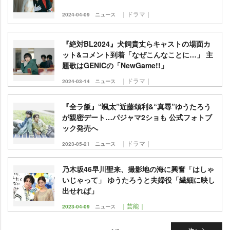
｜ドラマ｜
2024-04-09
ニュース
『絶対BL2024』犬飼貴丈らキャストの場面カ
ット&コメント到着「なぜこんなことに…」 主
題歌はGENICの「NewGame!!」
｜ドラマ｜
2024-03-14
ニュース
『全ラ飯』“颯太”近藤頌利&“真尋”ゆうたろう
が親密デート…パジャマ2ショも 公式フォトブ
ック発売へ
｜ドラマ｜
2023-05-21
ニュース
乃木坂46早川聖来、撮影地の海に興奮「はしゃ
いじゃって」 ゆうたろうと夫婦役「繊細に映し
出せれば」
｜芸能｜
2023-04-09
ニュース