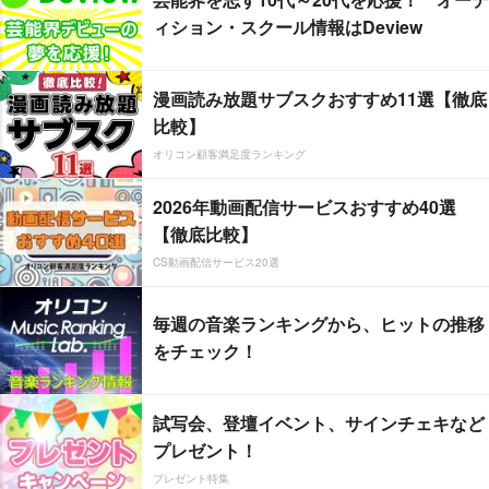
ィション・スクール情報はDeview
漫画読み放題サブスクおすすめ11選【徹底
比較】
オリコン顧客満足度ランキング
2026年動画配信サービスおすすめ40選
【徹底比較】
CS動画配信サービス20選
毎週の音楽ランキングから、ヒットの推移
をチェック！
試写会、登壇イベント、サインチェキなど
プレゼント！
プレゼント特集