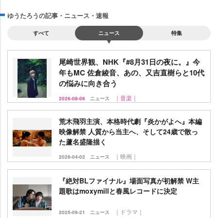
ゆうたろうの記事・ニュース・速報
すべて
ニュース
特集
尾崎世界観、NHK『#8月31日の夜に。』今
年もMC 佐倉綾音、あの、又吉直樹らと10代
の悩みに向き合う
｜音楽｜
2026-08-06
ニュース
荒木飛羽主演、本格時代劇『炎かがよへ』本編
映像解禁 人質から当主へ、そして24歳で散っ
た蘆名盛隆描く
｜映画｜
2026-04-02
ニュース
『絶対BLファイナル』場面写真が初解禁 W主
題歌はmoxymillと春風レコードに決定
｜ドラマ｜
2025-09-21
ニュース