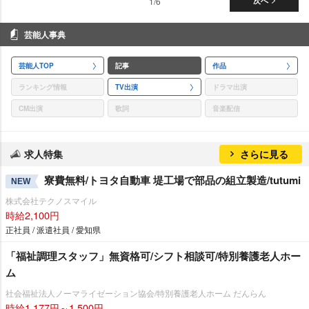
1/6
次へ
芸能人事典
芸能人TOP
記事
作品
ランキング情報
TV出演
ドラマ出演
CM出演
歌詞
音楽配信
求人特集
さらに見る
寮費無料/トヨタ自動車 堤工場で部品の組立製造/tutumi
NEW
株式会社テクノスマイル
時給2,100円
正社員 / 派遣社員 / 愛知県
「福祉調理スタッフ」無資格可/シフト相談可/特別養護老人ホー
ム
社会福祉法人ノーマライゼーション協会/特別養護老人ホーム だんらん
時給1,177円～1,500円