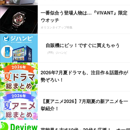
一番似合う登場人物は…『VIVANT』限定
ウオッチ
オリコンタイアップ特集
自販機にピッ！ですぐに買えちゃう
（PR）ジハンピ
2026年7月夏ドラマも、注目作＆話題作が
勢ぞろい！
【夏アニメ2026】7月期夏の新アニメを一
挙紹介！
芸能界を志す10代～20代を応援！ オーデ