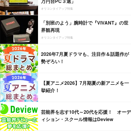
万円台PC３選」
オリコンタイアップ特集
「別班のよう」腕時計で『VIVANT』の世
界観再現
オリコンタイアップ特集
2026年7月夏ドラマも、注目作＆話題作が
勢ぞろい！
【夏アニメ2026】7月期夏の新アニメを一
挙紹介！
芸能界を志す10代～20代を応援！ オーデ
ィション・スクール情報はDeview