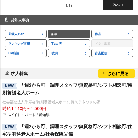
1/13
次へ
芸能人事典
芸能人TOP
記事
作品
ランキング情報
TV出演
ドラマ出演
CM出演
歌詞
音楽配信
求人特集
さらに見る
「週2から可」調理スタッフ/無資格可/シフト相談可/特
NEW
別養護老人ホーム
社会福祉法人千寿会/特別養護老人ホーム 長久手さつきの家
時給1,140円～1,500円
アルバイト・パート / 愛知県
「週2から可」調理スタッフ/無資格可/シフト相談可/住
NEW
宅型有料老人ホーム/社会保障完備