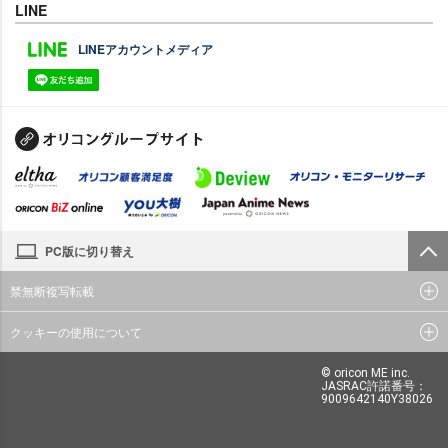
LINE
LINEアカウントメディア
PC版に切り替え
禁無断複写転載
クッキーの使用について
© oricon ME inc.
JASRAC許諾番号：
9009642140Y38026