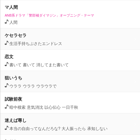
マ人間
ANB系ドラマ「警部補ダイマジン」オープニング・テーマ
人間
ケセラセラ
生活手持ちぶさたエンドレス
恋文
書いて 書いて 消してまた書いて
狙いうち
ウララ ウララ ウラウラで
試験前夜
暗中模索 意気消沈 以心伝心 一日千秋
迷えば尊し
本当の自由ってなんだろな? 大人振ったら 承知しない