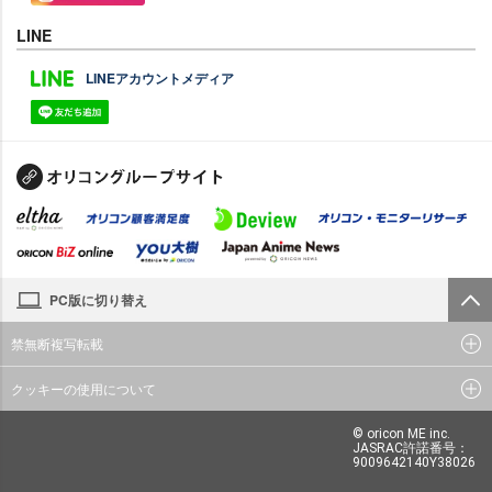
LINE
LINEアカウントメディア
PC版に切り替え
禁無断複写転載
クッキーの使用について
© oricon ME inc.
JASRAC許諾番号：
9009642140Y38026