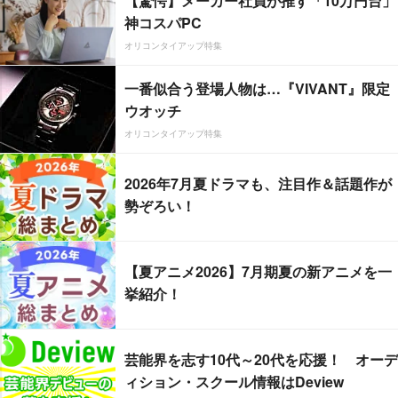
【驚愕】メーカー社員が推す「10万円台」
神コスパPC
オリコンタイアップ特集
一番似合う登場人物は…『VIVANT』限定
ウオッチ
オリコンタイアップ特集
2026年7月夏ドラマも、注目作＆話題作が
勢ぞろい！
【夏アニメ2026】7月期夏の新アニメを一
挙紹介！
芸能界を志す10代～20代を応援！ オーデ
ィション・スクール情報はDeview