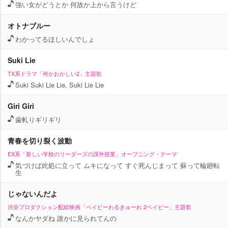
強い女がどうとか 何故か上から言うけど
オトナブルー
わかってるほしいんでしょ
Suki Lie
TX系ドラマ「何かおかしい2」主題歌
Suki Suki Lie Lie, Suki Lie Lie
Giri Giri
歯軋りギリギリ
青春を切り裂く波動
EX系「新しい学校のリーダーズの課外授業」オープニング・テーマ
気づけば此処に立って ムキになって すぐ死んじまって 蘇って輪廻転
生
じゃないんだよ
渋谷プロダクション配給映画「ベイビーわるきゅーれ 2ベイビー」主題歌
なんかヤダね 誰かに見られてんの