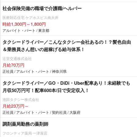
社会保険完備の職場で介護職/ヘルパー
医療対応住宅 ケアホスピス南大井
時給1,300円～1,800円
アルバイト・パート / 東京都
タクシードライバー／こんなタクシー会社あるの！？髪色自由
＆乗務員さん想いの超稼げる給与体系！
辻堂交通株式会社
月給70万円
正社員 / アルバイト・パート / 神奈川県
タクシードライバー／GO・DiDi・Uber配車あり！未経験でも
月収50万円可！配車600本/日で安定収入！
池田タクシー株式会社
月給23万円～
正社員 / アルバイト・パート / 契約社員 / 大阪府
調剤薬局勤務の薬剤師
フロンティア薬局 一津屋店