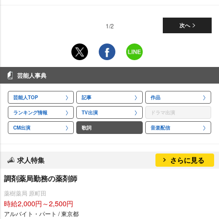
1/2
次へ
芸能人事典
芸能人TOP
記事
作品
ランキング情報
TV出演
ドラマ出演
CM出演
歌詞
音楽配信
求人特集
さらに見る
調剤薬局勤務の薬剤師
薬樹薬局 原町田
時給2,000円～2,500円
アルバイト・パート / 東京都