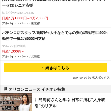
ーゼロ!シニア応援
株式会社PAVING ASSIST
日給1万1,000円～1万2,000円
アルバイト・パート / 東京都
パチンコ店スタッフ/高時給×大手ならではの安心環境!初回500h
勤務で一律2万5000円支給
マルハン新砂川店
時給1,300円～
アルバイト・パート / 北海道
続きはこちら
sponsored by 求人ボックス
オリコンニュース イチオシ特集
川島海荷さんと学ぶ 日常に潜む“人身取
引”のリアル