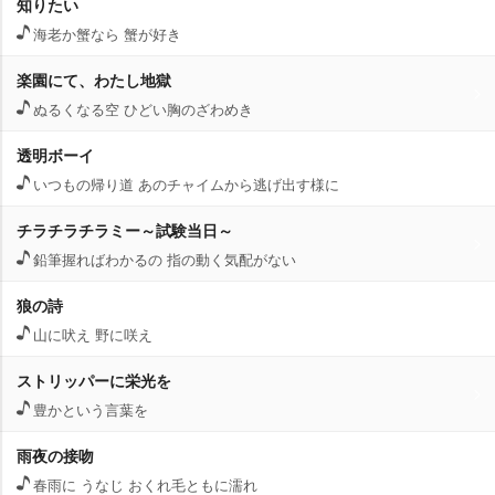
知りたい
海老か蟹なら 蟹が好き
楽園にて、わたし地獄
ぬるくなる空 ひどい胸のざわめき
透明ボーイ
いつもの帰り道 あのチャイムから逃げ出す様に
チラチラチラミー～試験当日～
鉛筆握ればわかるの 指の動く気配がない
狼の詩
山に吠え 野に咲え
ストリッパーに栄光を
豊かという言葉を
雨夜の接吻
春雨に うなじ おくれ毛ともに濡れ