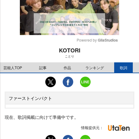
Powered by 
GliaStudios
KOTORI
M
ことり
u
t
芸能人TOP
記事
作品
ランキング
歌詞
e
ファーストインパクト
現在、歌詞掲載に向けて準備中です。
情報提供元：