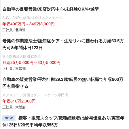
自動車の反響営業/来店対応中心/未経験OK/中域型
SUV LAND札幌/株式会社ネクステージ
年収406万円～849万8,000円
正社員 / 北海道
老健の作業療法士/認知症ケア・生活リハに携われる月給33.5万
円可&年間休日123日
社会医療法人財団 仁医会
月給25万5,000円～33万5,000円
正社員 / 東京都
自動車の販売営業/平均年齢29.3歳/転居の無い転職で年収800万
円も目指せる
ネクステージ箕面セダン・スポーツ専門店
年収816万2,000円
正社員 / 大阪府
接客・販売スタッフ/職種経験者は給与優遇あり/実質年
NEW
休125日!/20代平均年収555万