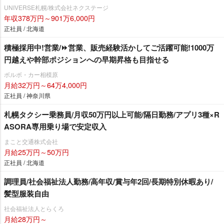
UNIVERSE札幌/株式会社ネクステージ
年収378万円～901万6,000円
正社員 / 北海道
積極採用中!営業/⏩️営業、販売経験活かしてご活躍可能!1000万
円越えや幹部ポジションへの早期昇格も目指せる
ボルボ・カー相模原
月給32万円～64万4,000円
正社員 / 神奈川県
札幌タクシー乗務員/月収50万円以上可能/隔日勤務/アプリ3種×R
ASORA専用乗り場で安定収入
まこと交通株式会社
月給25万円～50万円
正社員 / 北海道
調理員/社会福祉法人勤務/高年収/賞与年2回/長期特別休暇あり/
髪型服装自由
社会福祉法人とらくろ
月給28万円～