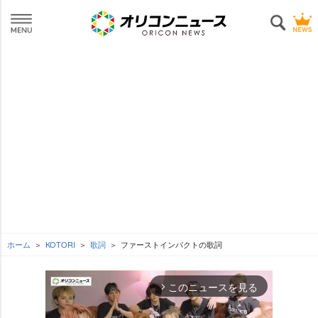
ホーム
KOTORI
歌詞
ファーストインパクトの歌詞
このニュースを見る
arrow_forward_ios