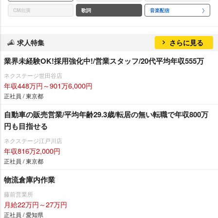
CM出演
歌詞
音楽配信
求人特集
さらに見る
業界未経験OK!採用強化中!/営業スタッフ/20代平均年収555万
ネクステージ世田谷店
年収448万円～901万6,000円
正社員 / 東京都
自動車の販売営業/平均年齢29.3歳/転居の無い転職で年収800万
円も目指せる
ネクステージ江戸川店
年収816万2,000円
正社員 / 東京都
物流倉庫内作業
藤前営業所
月給22万円～27万円
正社員 / 愛知県