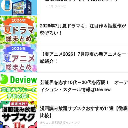
（PR）ジハンピ
2026年7月夏ドラマも、注目作＆話題作が
勢ぞろい！
【夏アニメ2026】7月期夏の新アニメを一
挙紹介！
芸能界を志す10代～20代を応援！ オーデ
ィション・スクール情報はDeview
漫画読み放題サブスクおすすめ11選【徹底
比較】
オリコン顧客満足度ランキング