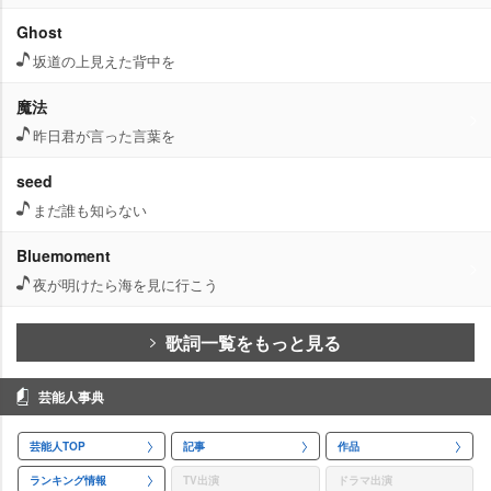
Ghost
坂道の上見えた背中を
魔法
昨日君が言った言葉を
seed
まだ誰も知らない
Bluemoment
夜が明けたら海を見に行こう
歌詞一覧をもっと見る
芸能人事典
芸能人TOP
記事
作品
ランキング情報
TV出演
ドラマ出演