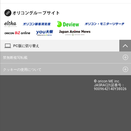
PC版に切り替え
禁無断複写転載
クッキーの使用について
© oricon ME inc.
JASRAC許諾番号：
9009642140Y38026