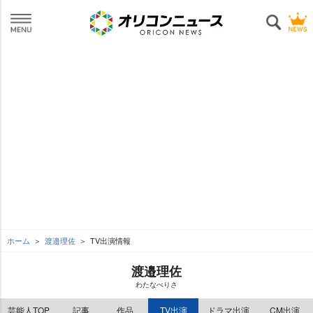
ホーム
渡邉理佐
TV出演情報
渡邉理佐
わたなべりさ
芸能人TOP
記事
作品
TV出演
ドラマ出演
CM出演