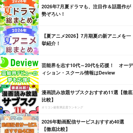
2026年7月夏ドラマも、注目作＆話題作が
勢ぞろい！
【夏アニメ2026】7月期夏の新アニメを一
挙紹介！
芸能界を志す10代～20代を応援！ オーデ
ィション・スクール情報はDeview
漫画読み放題サブスクおすすめ11選【徹底
比較】
オリコン顧客満足度ランキング
2026年動画配信サービスおすすめ40選
【徹底比較】