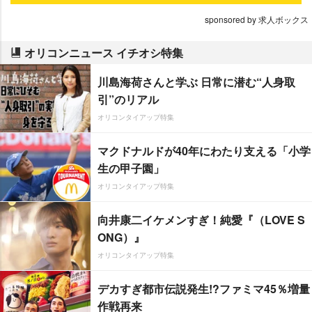
sponsored by 求人ボックス
オリコンニュース イチオシ特集
川島海荷さんと学ぶ 日常に潜む“人身取
引”のリアル
オリコンタイアップ特集
マクドナルドが40年にわたり支える「小学
生の甲子園」
オリコンタイアップ特集
向井康二イケメンすぎ！純愛『（LOVE S
ONG）』
オリコンタイアップ特集
デカすぎ都市伝説発生!?ファミマ45％増量
作戦再来