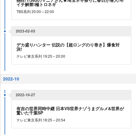
熱狂!1/365のマニアさん★埼玉ネギ祭りに春日が潜入!年
イチ解禁!極トロネギ
TBS系列 20:00～22:00
2023-02-03
デカ盛りハンター 伝説の【超ロングのり巻き】爆食対
決!
テレビ東京系列 19:25～20:00
2022-10
2022-10-27
有吉の世界同時中継 日本VS世界ナゾうまグルメ&世界が
驚いた千葉SP
テレビ東京系列 18:25～20:54