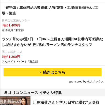
「寮完備」車体部品の製造/即入寮/製造・工場/日勤/日払い/工
場・製造
株式会社京栄センター
時給1,400円
派遣社員 / 東京都
ランチ帯のみ!週1日・1日3h～/主婦さん活躍中&扶養内可/残業な
し/絶品まかないが1円!/豚山/ラーメン店のランチスタッフ
豚山 武蔵村山店
時給1,300円
アルバイト・パート / 東京都
続きはこちら
sponsored by 求人ボックス
オリコンニュース イチオシ特集
川島海荷さんと学ぶ 日常に潜む“人身取