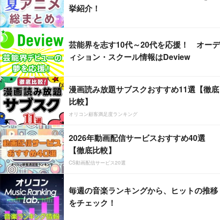
挙紹介！
芸能界を志す10代～20代を応援！ オーデ
ィション・スクール情報はDeview
漫画読み放題サブスクおすすめ11選【徹底
比較】
オリコン顧客満足度ランキング
2026年動画配信サービスおすすめ40選
【徹底比較】
CS動画配信サービス20選
毎週の音楽ランキングから、ヒットの推移
をチェック！