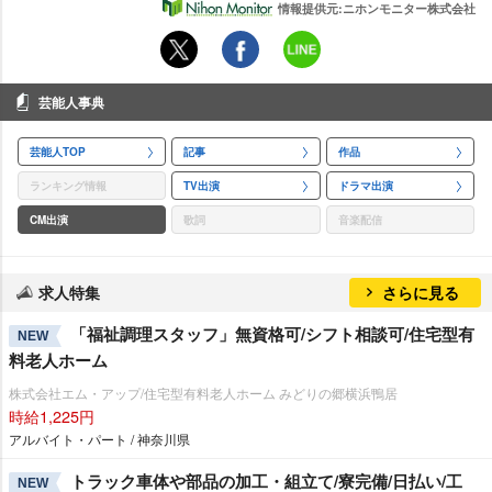
情報提供元:ニホンモニター株式会社
芸能人事典
芸能人TOP
記事
作品
ランキング情報
TV出演
ドラマ出演
CM出演
歌詞
音楽配信
求人特集
さらに見る
「福祉調理スタッフ」無資格可/シフト相談可/住宅型有
NEW
料老人ホーム
株式会社エム・アップ/住宅型有料老人ホーム みどりの郷横浜鴨居
時給1,225円
アルバイト・パート / 神奈川県
トラック車体や部品の加工・組立て/寮完備/日払い/工
NEW