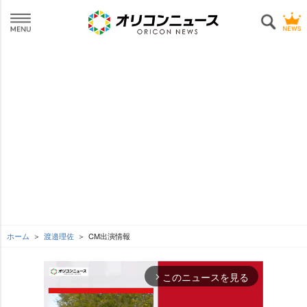
ホーム
渡邉理佐
CM出演情報
このニュースを見る
arrow_forward_ios