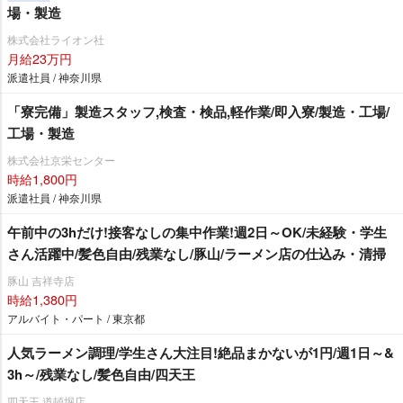
場・製造
株式会社ライオン社
月給23万円
派遣社員 / 神奈川県
「寮完備」製造スタッフ,検査・検品,軽作業/即入寮/製造・工場/
工場・製造
株式会社京栄センター
時給1,800円
派遣社員 / 神奈川県
午前中の3hだけ!接客なしの集中作業!週2日～OK/未経験・学生
さん活躍中/髪色自由/残業なし/豚山/ラーメン店の仕込み・清掃
豚山 吉祥寺店
時給1,380円
アルバイト・パート / 東京都
人気ラーメン調理/学生さん大注目!絶品まかないが1円/週1日～&
3h～/残業なし/髪色自由/四天王
四天王 道頓堀店