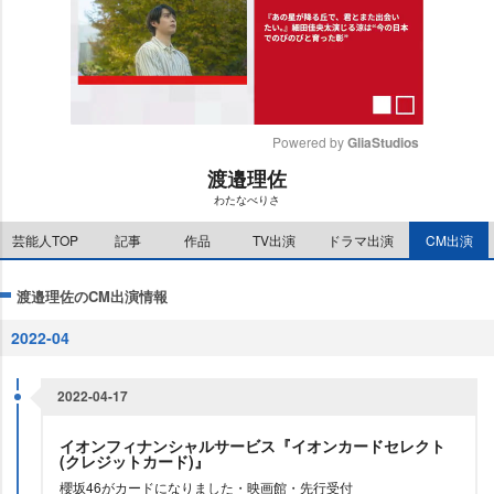
Powered by 
GliaStudios
渡邉理佐
M
わたなべりさ
u
t
芸能人TOP
記事
作品
TV出演
ドラマ出演
CM出演
e
渡邉理佐のCM出演情報
2022-04
2022-04-17
イオンフィナンシャルサービス『イオンカードセレクト
(クレジットカード)』
櫻坂46がカードになりました・映画館・先行受付