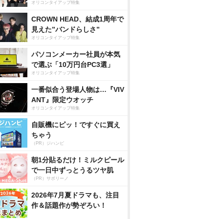
オリコンタイアップ特集
CROWN HEAD、結成1周年で
見えた”バンドらしさ”
オリコンタイアップ特集
パソコンメーカー社員が本気
で選ぶ「10万円台PC3選」
オリコンタイアップ特集
一番似合う登場人物は…『VIV
ANT』限定ウオッチ
オリコンタイアップ特集
自販機にピッ！ですぐに買え
ちゃう
（PR）ジハンピ
朝1分貼るだけ！ミルクピール
で一日中ずっとうるツヤ肌
（PR）サボリーノ
2026年7月夏ドラマも、注目
作＆話題作が勢ぞろい！