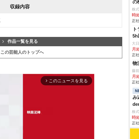
の検
収録内容
株
時給
版
正社
ト
5
作品一覧を見る
大
月
この芸能人のトップへ
正社
物
藤
月
このニュースを見る
arrow_forward_ios
正社
N
み
de
株
時給
正社