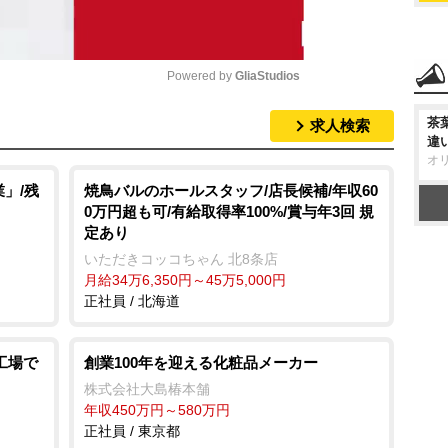
Powered by 
GliaStudios
茶
求人検索
M
違
u
オ
t
」/残
焼鳥バルのホールスタッフ/店長候補/年収60
0万円超も可/有給取得率100%/賞与年3回 規
e
定あり
いただきコッコちゃん 北8条店
月給34万6,350円～45万5,000円
正社員 / 北海道
工場で
創業100年を迎える化粧品メーカー
株式会社大島椿本舗
年収450万円～580万円
正社員 / 東京都