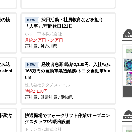
品の検
採用活動・社員教育などを担う
NEW
「人事」/年間休日121日
いすゞ車体株式会社
月給24万円～34万円
正社員 / 神奈川県
住み込
経験者急募!時給2,100円、入社特典
NEW
ichi
168万円の自動車製造業務/トヨタ自動車/tut
umi
株式会社テクノスマイル
時給2,100円
正社員 / 派遣社員 / 愛知県
/転勤な
快適職場でフォークリフト作業/オープニン
グスタッフ/冷暖房設備
トランコム株式会社