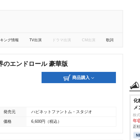
キング情報
TV出演
ドラマ出演
CM出演
歌詞
界のエンドロール 豪華版
商品購入
化
メ
発売元
ハピネットファントム・スタジオ
株
年収
価格
6,600円（税込）
正社
N