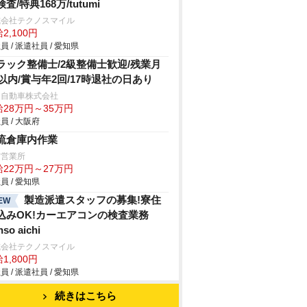
査/特典168万/tutumi
式会社テクノスマイル
2,100円
員 / 派遣社員 / 愛知県
ラック整備士/2級整備士歓迎/残業月
h以内/賞与年2回/17時退社の日あり
日自動車株式会社
給28万円～35万円
員 / 大阪府
流倉庫内作業
前営業所
給22万円～27万円
員 / 愛知県
製造派遣スタッフの募集!寮住
EW
込みOK!カーエアコンの検査業務
nso aichi
式会社テクノスマイル
1,800円
員 / 派遣社員 / 愛知県
続きはこちら