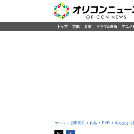
トップ
芸能
音楽
ドラマ&映画
アニメ
ホーム
須田景凪
作品
DVD
名も無き世