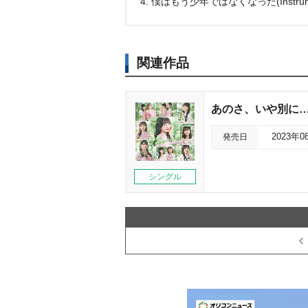
4. 僕はもう少年ではなくなった(Instrume
関連作品
あのさ、いや別に…(T
発売日
2023年0
シングル