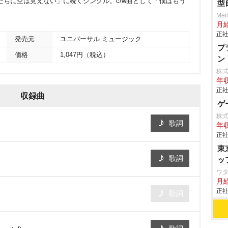
り鳥たちに空は見えない」に続くシングル。c/w曲として「僕はもう
型
Mei
月
正社
発売元
ユニバーサル ミュージック
プ
価格
1,047円（税込）
ン
株
年収
正社
収録曲
ゲ
株式
歌詞
年収
正社
東
歌詞
ッ
ワタ
月
正社
歌詞