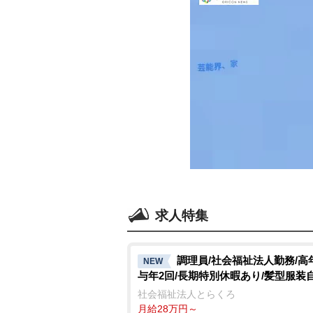
求人特集
調理員/社会福祉法人勤務/高
NEW
与年2回/長期特別休暇あり/髪型服装
社会福祉法人とらくろ
月給28万円～