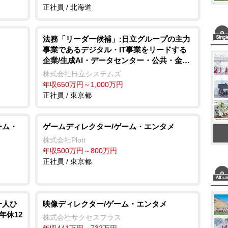
正社員 / 北海道
法務「リーダー候補」:日立グループの主力
事業であるデジタル・IT事業をリードする
企業/生成AI・データセンター・公共・金
融・クラウド・SaaSなど多様な事業の成長
株式会社日立システムズ
を支える/契約法務中心/システムインテグレ
年収650万円～1,000万円
ータ・ソフトハウス
正社員 / 東京都
ーム・
ゲームディレクター/ゲーム・エンタメ
株式会社Plott
年収500万円～800万円
正社員 / 東京都
一人ひ
映像ディレクター/ゲーム・エンタメ
年休12
株式会社サクセスプラス
年収441万円～732万円