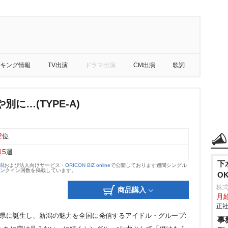
キング情報
TV出演
ドラマ出演
CM出演
歌詞
別に…(TYPE-A)
2
位
15
週
下
大樹
および法人向けサービス・
ORICON BiZ online
で公開しております週間シングル
のランクイン回数を掲載しています。
O
株
商品購入
月
正社
新潟県に誕生し、新潟の魅力を全国に発信するアイドル・グループ:
事