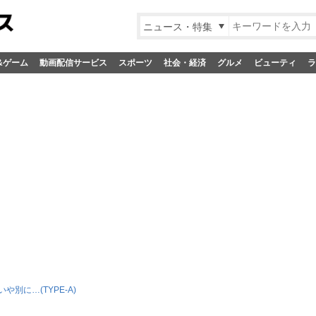
ニュース・特集
&ゲーム
動画配信サービス
スポーツ
社会・経済
グルメ
ビューティ
ラ
や別に…(TYPE-A)