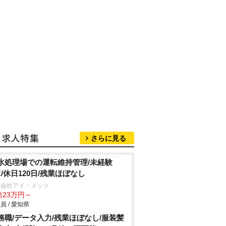
さらに見る
水処理場での運転維持管理/未経験
K/休日120日/残業ほぼなし
式会社アイ・メッツ
給23万円～
員 / 愛知県
務職/データ入力/残業ほぼなし/服装髪