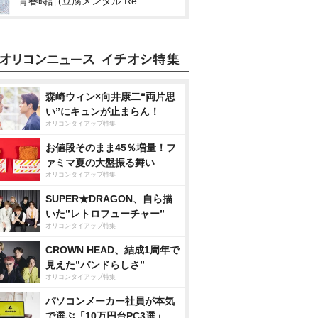
青春時計(豆腐メンタル Remix by tofubeats)
森崎ウィン×向井康二“両片思
い”にキュンが止まらん！
オリコンタイアップ特集
お値段そのまま45％増量！フ
ァミマ夏の大盤振る舞い
オリコンタイアップ特集
SUPER★DRAGON、自ら描
いた”レトロフューチャー”
オリコンタイアップ特集
CROWN HEAD、結成1周年で
見えた”バンドらしさ”
オリコンタイアップ特集
パソコンメーカー社員が本気
で選ぶ「10万円台PC3選」