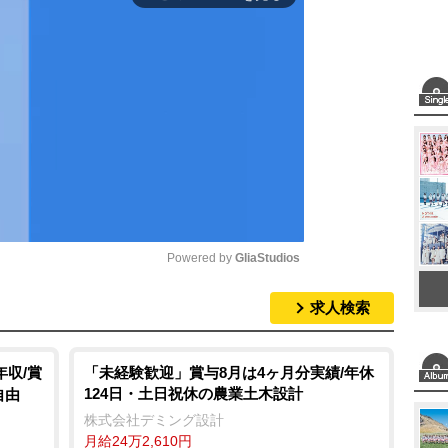
Powered by 
GliaStudios
求人検索
M
u
t
年収/賞
「未経験歓迎」賞与8月は4ヶ月分実績/年休
124日・土日祝休の農業土木設計
自由
e
株式会社デミング設計
月給24万2,610円