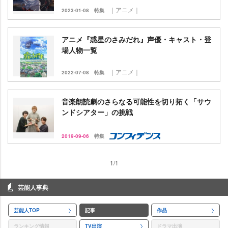
｜アニメ｜
2023-01-08
特集
アニメ『惑星のさみだれ』声優・キャスト・登
場人物一覧
｜アニメ｜
2022-07-08
特集
音楽朗読劇のさらなる可能性を切り拓く「サウ
ンドシアター」の挑戦
2019-09-06
特集
1/1
芸能人事典
芸能人TOP
記事
作品
ランキング情報
TV出演
ドラマ出演