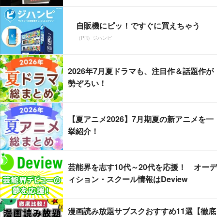
自販機にピッ！ですぐに買えちゃう
（PR）ジハンピ
2026年7月夏ドラマも、注目作＆話題作が
勢ぞろい！
【夏アニメ2026】7月期夏の新アニメを一
挙紹介！
芸能界を志す10代～20代を応援！ オーデ
ィション・スクール情報はDeview
漫画読み放題サブスクおすすめ11選【徹底