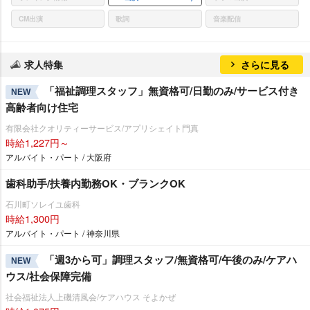
CM出演
歌詞
音楽配信
求人特集
さらに見る
「福祉調理スタッフ」無資格可/日勤のみ/サービス付き
NEW
高齢者向け住宅
有限会社クオリティーサービス/アプリシェイト門真
時給1,227円～
アルバイト・パート / 大阪府
歯科助手/扶養内勤務OK・ブランクOK
石川町ソレイユ歯科
時給1,300円
アルバイト・パート / 神奈川県
「週3から可」調理スタッフ/無資格可/午後のみ/ケアハ
NEW
ウス/社会保障完備
社会福祉法人上磯清風会/ケアハウス そよかぜ