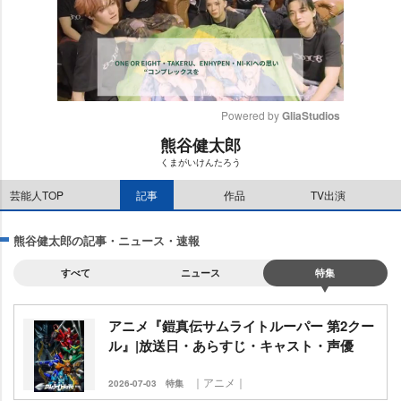
Powered by 
GliaStudios
熊谷健太郎
M
くまがいけんたろう
u
t
芸能人TOP
記事
作品
TV出演
e
熊谷健太郎の記事・ニュース・速報
すべて
ニュース
特集
アニメ『鎧真伝サムライトルーパー 第2クー
ル』|放送日・あらすじ・キャスト・声優
｜アニメ｜
2026-07-03
特集