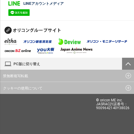
LINEアカウントメディア
PC版に切り替え
禁無断複写転載
クッキーの使用について
© oricon ME inc.
JASRAC許諾番号：
9009642140Y38026