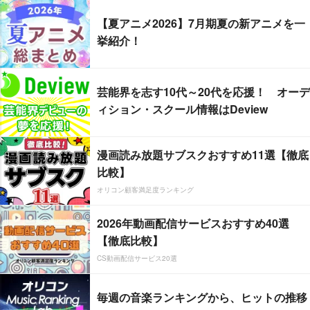
【夏アニメ2026】7月期夏の新アニメを一
挙紹介！
芸能界を志す10代～20代を応援！ オーデ
ィション・スクール情報はDeview
漫画読み放題サブスクおすすめ11選【徹底
比較】
オリコン顧客満足度ランキング
2026年動画配信サービスおすすめ40選
【徹底比較】
CS動画配信サービス20選
毎週の音楽ランキングから、ヒットの推移