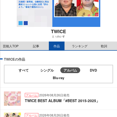
TWICE
とぅわいす
M
芸能人TOP
記事
作品
ランキング
歌詞
u
t
e
TWICEの作品
すべて
シングル
アルバム
DVD
Blu-ray
2026年08月26日発売
アルバム
TWICE BEST ALBUM「#BEST 2015-2025」
2026年08月26日発売
アルバム