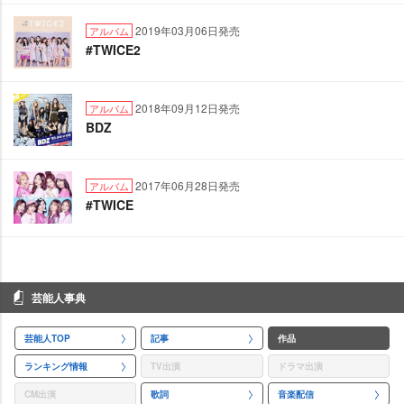
2019年03月06日発売
アルバム
#TWICE2
2018年09月12日発売
アルバム
BDZ
2017年06月28日発売
アルバム
#TWICE
芸能人事典
芸能人TOP
記事
作品
ランキング情報
TV出演
ドラマ出演
CM出演
歌詞
音楽配信