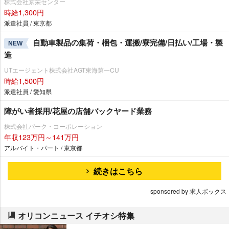
株式会社京栄センター
時給1,300円
派遣社員 / 東京都
自動車製品の集荷・梱包・運搬/寮完備/日払い/工場・製
NEW
造
UTエージェント株式会社AGT東海第一CU
時給1,500円
派遣社員 / 愛知県
障がい者採用/花屋の店舗バックヤード業務
株式会社パーク・コーポレーション
年収123万円～141万円
アルバイト・パート / 東京都
続きはこちら
sponsored by 求人ボックス
オリコンニュース イチオシ特集