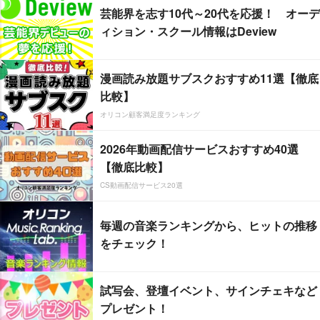
芸能界を志す10代～20代を応援！ オーデ
ィション・スクール情報はDeview
漫画読み放題サブスクおすすめ11選【徹底
比較】
オリコン顧客満足度ランキング
2026年動画配信サービスおすすめ40選
【徹底比較】
CS動画配信サービス20選
毎週の音楽ランキングから、ヒットの推移
をチェック！
試写会、登壇イベント、サインチェキなど
プレゼント！