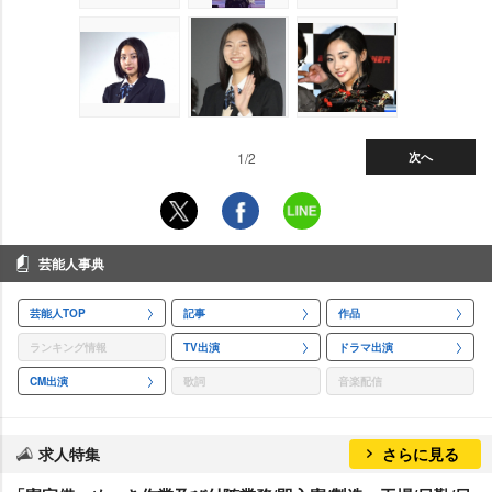
1/2
次へ
芸能人事典
芸能人TOP
記事
作品
ランキング情報
TV出演
ドラマ出演
CM出演
歌詞
音楽配信
求人特集
さらに見る