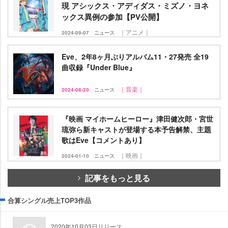
現 アシックス・アディダス・ミズノ・ヨネ
ックス異例の参加【PV公開】
｜アニメ｜
2024-09-07
ニュース
Eve、2年8ヶ月ぶりアルバム11・27発売 全19
曲収録『Under Blue』
｜音楽｜
2024-08-20
ニュース
『映画 マイホームヒーロー』津田健次郎・宮世
琉弥ら新キャストが登場する本予告解禁、主題
歌はEve【コメントあり】
｜映画｜
2024-01-10
ニュース
記事をもっと見る
合算シングル売上TOP3作品
2020年10月03日リリース