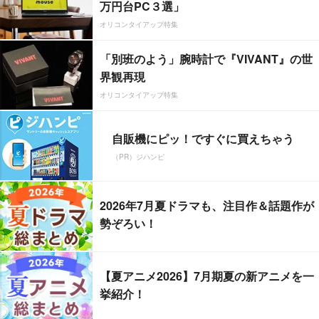
万円台PC３選」
オリコンタイアップ特集
「別班のよう」腕時計で『VIVANT』の世
界観再現
オリコンタイアップ特集
自販機にピッ！ですぐに買えちゃう
（PR）ジハンピ
2026年7月夏ドラマも、注目作＆話題作が
勢ぞろい！
【夏アニメ2026】7月期夏の新アニメを一
挙紹介！