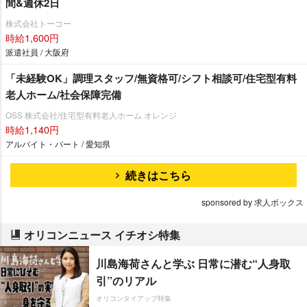
間&週休2日
株式会社トーコー
時給1,600円
派遣社員 / 大阪府
「未経験OK」調理スタッフ/無資格可/シフト相談可/住宅型有料
老人ホーム/社会保障完備
OSS 株式会社/住宅型有料老人ホーム オレンジ
時給1,140円
アルバイト・パート / 愛知県
続きはこちら
sponsored by 求人ボックス
オリコンニュース イチオシ特集
川島海荷さんと学ぶ 日常に潜む“人身取
引”のリアル
オリコンタイアップ特集