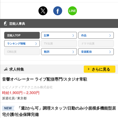
芸能人事典
芸能人TOP
記事
作品
ランキング情報
TV出演
ドラマ出演
CM出演
歌詞
音楽配信
求人特集
さらに見る
音響オペレーター ライブ配信専門/スタジオ常駐
ヒビノメディアテクニカル株式会社
時給1,900円～2,300円
派遣社員 / 東京都
「週2から可」調理スタッフ/日勤のみ/小規模多機能型居
NEW
宅介護/社会保障完備