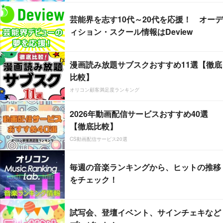
芸能界を志す10代～20代を応援！ オーデ
ィション・スクール情報はDeview
漫画読み放題サブスクおすすめ11選【徹底
比較】
オリコン顧客満足度ランキング
2026年動画配信サービスおすすめ40選
【徹底比較】
CS動画配信サービス20選
毎週の音楽ランキングから、ヒットの推移
をチェック！
試写会、登壇イベント、サインチェキなど