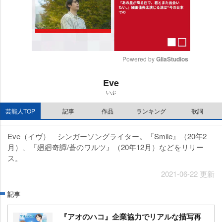
Powered by 
GliaStudios
M
Eve
u
いぶ
t
e
芸能人TOP
記事
作品
ランキング
歌詞
Eve（イヴ） シンガーソングライター。『Smile』（20年2
月）、『廻廻奇譚/蒼のワルツ』（20年12月）などをリリー
ス。
2021-06-22 更新
記事
『アオのハコ』企業協力でリアルな描写再