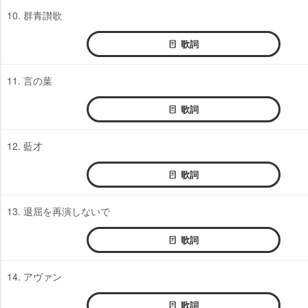
10. 群青讃歌
歌詞
11. 言の葉
歌詞
12. 藍才
歌詞
13. 退屈を再演しないで
歌詞
14. アヴァン
歌詞