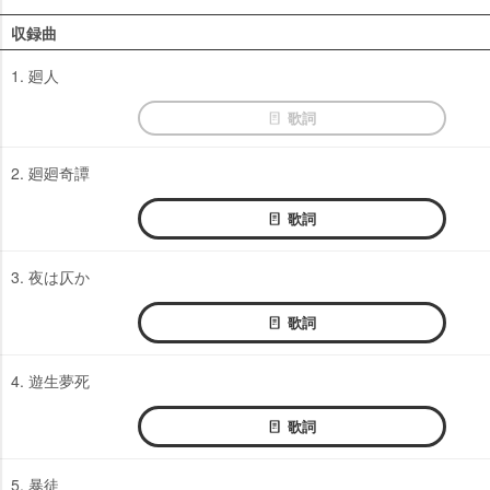
収録曲
1. 廻人
歌詞
2. 廻廻奇譚
歌詞
3. 夜は仄か
歌詞
4. 遊生夢死
歌詞
5. 暴徒