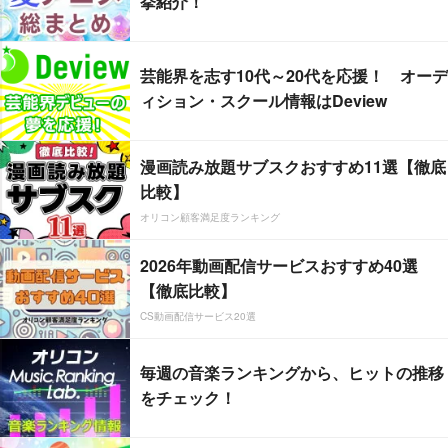
挙紹介！
芸能界を志す10代～20代を応援！ オーデ
ィション・スクール情報はDeview
漫画読み放題サブスクおすすめ11選【徹底
比較】
オリコン顧客満足度ランキング
2026年動画配信サービスおすすめ40選
【徹底比較】
CS動画配信サービス20選
毎週の音楽ランキングから、ヒットの推移
をチェック！