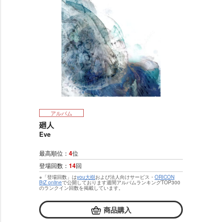
アルバム
廻人
Eve
最高順位：
4
位
登場回数：
14
回
※「登場回数」は
you大樹
および法人向けサービス・
ORICON
BiZ online
で公開しております週間アルバムランキングTOP300
のランクイン回数を掲載しています。
商品購入