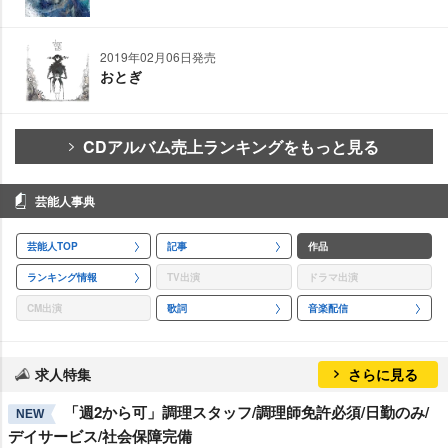
2019年02月06日発売
おとぎ
CDアルバム売上ランキングをもっと見る
芸能人事典
芸能人TOP
記事
作品
ランキング情報
TV出演
ドラマ出演
CM出演
歌詞
音楽配信
求人特集
さらに見る
「週2から可」調理スタッフ/調理師免許必須/日勤のみ/
NEW
デイサービス/社会保障完備