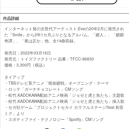
作品詳細
インターネット発の次世代アーティスト:Eveの20年2月に発売され
た『Smile』から2年1カ月ぶりとなるアルバム。「廻人」、「廻廻
奇譚」、「夜は仄か」他、全14曲収録。
発売日：2022年03月16日
発売元：トイズファクトリー 品番：TFCC-86830
価格：3,300円（税込）
タイアップ
・TBSテレビ系アニメ「呪術廻戦」オープニング・テーマ
・ロッテ「ガーナチョコレート」CMソング
・松竹,KADOKAWA配給アニメ映画「ジョゼと虎と魚たち」主題歌
・松竹,KADOKAWA配給アニメ映画「ジョゼと虎と魚たち」挿入歌
・セガ社ゲーム「プロジェクトセカイ カラフルステージ!feat.初音
ミク」より
・スポティファイ・テクノロジー「Spotify」CMソング