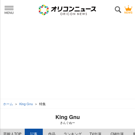
ホーム
King Gnu
特集
King Gnu
きんぐぬー
芸能人TOP
記事
作品
ランキング
TV出演
CM出演