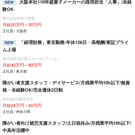
大阪本社110年超菓子メーカーの採用担当「人事」/未経
NEW
験OK
株式会社中島大祥堂
月給20万円～30万円
正社員 / 大阪府
「経理財務」東京勤務:年休126日・高報酬/東証プライ
NEW
ム上場
株式会社北の達人コーポレーション
月給42万円～89万円
正社員 / 東京都
障がい者支援スタッフ・デイサービス/月残業平均10h以下/無資
格・未経験OK/完全週休2日制
kotrio紹介横浜支店
月給24万円～40万円
正社員 / 神奈川県
障がい者向け就労支援スタッフ/土日祝休み/月残業平均10h以下/
中高年活躍中