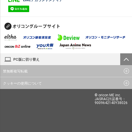
PC版に切り替え
禁無断複写転載
クッキーの使用について
© oricon ME inc.
JASRAC許諾番号：
9009642140Y38026