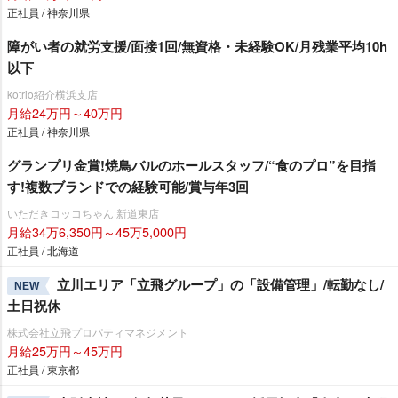
正社員 / 神奈川県
障がい者の就労支援/面接1回/無資格・未経験OK/月残業平均10h
以下
kotrio紹介横浜支店
月給24万円～40万円
正社員 / 神奈川県
グランプリ金賞!焼鳥バルのホールスタッフ/“食のプロ”を目指
す!複数ブランドでの経験可能/賞与年3回
いただきコッコちゃん 新道東店
月給34万6,350円～45万5,000円
正社員 / 北海道
立川エリア「立飛グループ」の「設備管理」/転勤なし/
NEW
土日祝休
株式会社立飛プロパティマネジメント
月給25万円～45万円
正社員 / 東京都