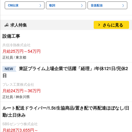
CM出演
歌詞
音楽配信
求人特集
さらに見る
設備工事
共信冷熱株式会社
月給25万円～54万円
正社員 / 東京都
東証プライム上場企業で活躍「経理」/年休121日/完休2
NEW
日
プレス工業株式会社
月給24万円～36万円
正社員 / 神奈川県
ルート配送ドライバー/1.5t/生協商品/置き配で再配達ほぼなし/日
勤/土日休み
SBSゼンツウ株式会社
月給28万3,655円～