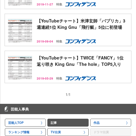
2019-11-27
特集
【YouTubeチャート】米津玄師「パプリカ」3
週連続1位 King Gnu「飛行艇」5位に初登場
2019-09-04
特集
【YouTubeチャート】TWICE「FANCY」1位
返り咲き King Gnu「The hole」TOP5入り
2019-05-29
特集
1/1
芸能人事典
芸能人TOP
記事
作品
ランキング情報
TV出演
ドラマ出演