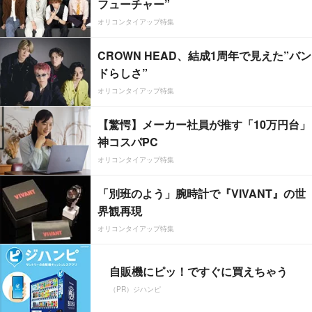
フューチャー”
オリコンタイアップ特集
CROWN HEAD、結成1周年で見えた”バン
ドらしさ”
オリコンタイアップ特集
【驚愕】メーカー社員が推す「10万円台」
神コスパPC
オリコンタイアップ特集
「別班のよう」腕時計で『VIVANT』の世
界観再現
オリコンタイアップ特集
自販機にピッ！ですぐに買えちゃう
（PR）ジハンピ