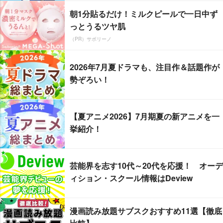
朝1分貼るだけ！ミルクピールで一日中ず
っとうるツヤ肌
（PR）サボリーノ
2026年7月夏ドラマも、注目作＆話題作が
勢ぞろい！
【夏アニメ2026】7月期夏の新アニメを一
挙紹介！
芸能界を志す10代～20代を応援！ オーデ
ィション・スクール情報はDeview
漫画読み放題サブスクおすすめ11選【徹底