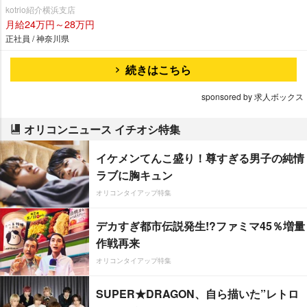
kotrio紹介横浜支店
月給24万円～28万円
正社員 / 神奈川県
続きはこちら
sponsored by 求人ボックス
オリコンニュース イチオシ特集
イケメンてんこ盛り！尊すぎる男子の純情
ラブに胸キュン
オリコンタイアップ特集
デカすぎ都市伝説発生!?ファミマ45％増量
作戦再来
オリコンタイアップ特集
SUPER★DRAGON、自ら描いた”レトロ