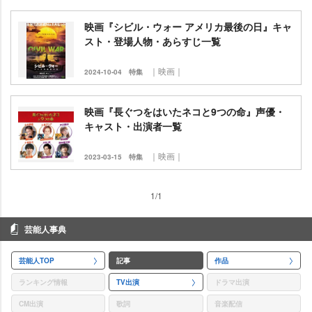
映画『シビル・ウォー アメリカ最後の日』キャ
スト・登場人物・あらすじ一覧
｜映画｜
2024-10-04
特集
映画『長ぐつをはいたネコと9つの命』声優・
キャスト・出演者一覧
｜映画｜
2023-03-15
特集
1/1
芸能人事典
芸能人TOP
記事
作品
ランキング情報
TV出演
ドラマ出演
CM出演
歌詞
音楽配信