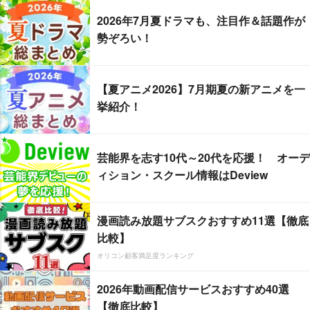
2026年7月夏ドラマも、注目作＆話題作が
勢ぞろい！
【夏アニメ2026】7月期夏の新アニメを一
挙紹介！
芸能界を志す10代～20代を応援！ オーデ
ィション・スクール情報はDeview
漫画読み放題サブスクおすすめ11選【徹底
比較】
オリコン顧客満足度ランキング
2026年動画配信サービスおすすめ40選
【徹底比較】