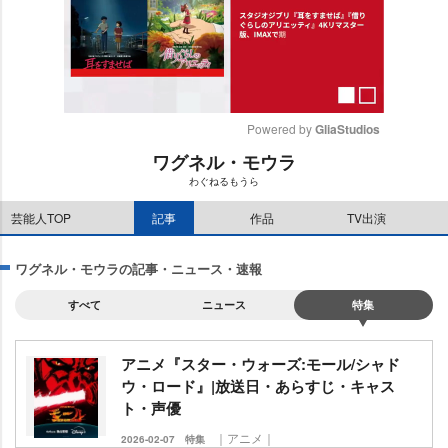
Powered by 
GliaStudios
ワグネル・モウラ
M
わぐねるもうら
u
t
芸能人TOP
記事
作品
TV出演
e
ワグネル・モウラの記事・ニュース・速報
すべて
ニュース
特集
アニメ『スター・ウォーズ:モール/シャド
ウ・ロード』|放送日・あらすじ・キャス
ト・声優
｜アニメ｜
2026-02-07
特集