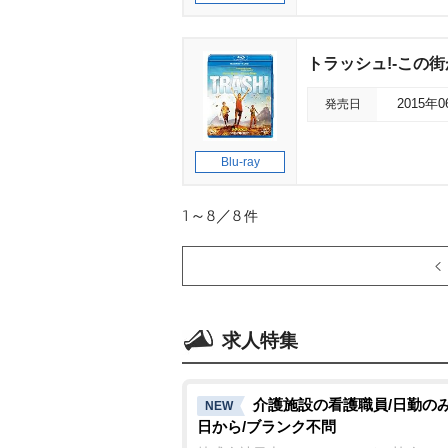
トラッシュ!-この街
発売日
2015年
Blu-ray
1～8／8
件
求人特集
介護施設の看護職員/日勤のみ
NEW
日から/ブランク不問