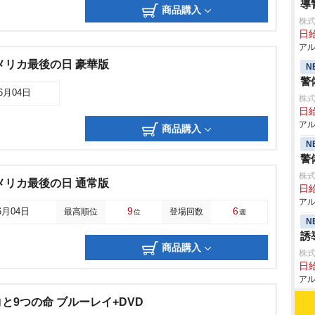
導
商品購入
株式
日給
アル
メリカ最後の日 豪華版
N
警
06月04日
株式
日給
アル
商品購入
N
警
株式
メリカ最後の日 通常版
日給
アル
9
6
6月04日
最高順位
登場回数
位
週
N
誘
商品購入
株式
日給
アル
と9つの命 ブルーレイ+DVD