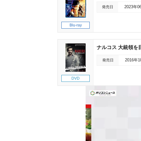
発売日
2023年0
Blu-ray
ナルコス 大統領を
発売日
2016年
DVD