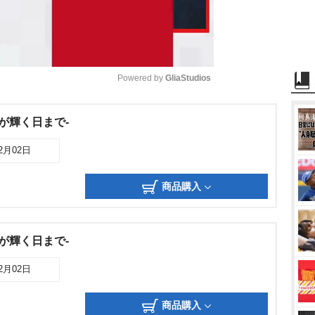
Powered by 
GliaStudios
M
が輝く日まで-
u
12月02日
t
e
商品購入
が輝く日まで-
12月02日
商品購入