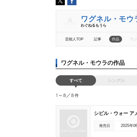
ワグネル・モウ
わぐねるもうら
芸能人TOP
記事
作品
ラン
ワグネル・モウラの作品
すべて
シングル
1～8／8
件
シビル・ウォー ア
発売日
2025年0