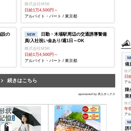
株式会社MSK
日給1万4,500円～
アルバイト・パート / 東京都
施設の
日勤・木場駅周辺の交通誘導警備
NEW
員/入社祝い金あり/週1日～OK
株式会社MSK
日給1万4,500円～
N
アルバイト・パート / 東京都
備
株式
日給
続きはこちら
アル
障
sponsored by 求人ボックス
業
株
年収
アル
N
誘