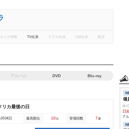
ラ
キング情報
TV出演
ドラマ出演
CM出演
歌詞
アルバム
DVD
Blu-ray
N
備
株式
メリカ最後の日
日給
アル
10
7
6月04日
最高順位
登場回数
位
週
N