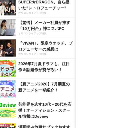
SUPER★DRAGON、自ら描
いた”レトロフューチャー”
オリコンタイアップ特集
【驚愕】メーカー社員が推す
「10万円台」神コスパPC
オリコンタイアップ特集
『VIVANT』限定ウオッチ、プ
ロデューサーの感想は
オリコンタイアップ特集
2026年7月夏ドラマも、注目
作＆話題作が勢ぞろい！
【夏アニメ2026】7月期夏の
新アニメを一挙紹介！
芸能界を志す10代～20代を応
援！オーディション・スクー
ル情報はDeview
漫画読み放題サブスクおすす