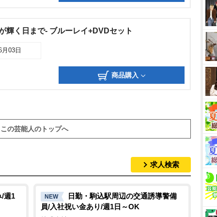
が輝く日まで- ブルーレイ+DVDセット
06月03日
商品購入
この芸能人のトップへ
求人検索
/週1
日勤・駒込駅周辺の交通誘導警備
NEW
員/入社祝い金あり/週1日～OK