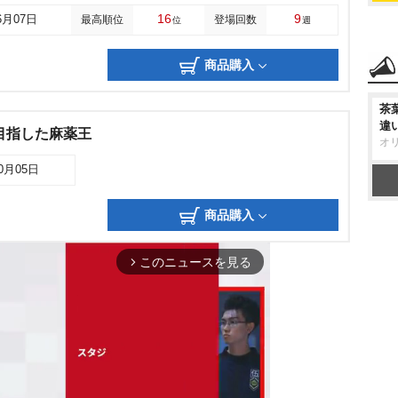
16
9
6月07日
最高順位
登場回数
位
週
商品購入
茶
違
目指した麻薬王
オ
10月05日
商品購入
このニュースを見る
arrow_forward_ios