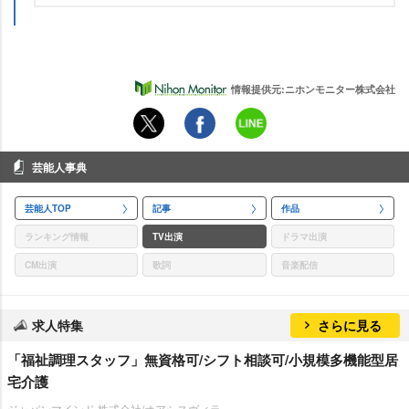
情報提供元:ニホンモニター株式会社
芸能人事典
芸能人TOP
記事
作品
ランキング情報
TV出演
ドラマ出演
CM出演
歌詞
音楽配信
求人特集
さらに見る
「福祉調理スタッフ」無資格可/シフト相談可/小規模多機能型居
宅介護
ジャパンマインド 株式会社/オアシスヴィラ