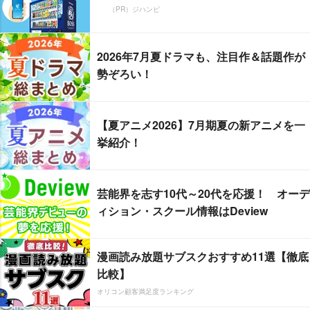
（PR）ジハンピ
2026年7月夏ドラマも、注目作＆話題作が
勢ぞろい！
【夏アニメ2026】7月期夏の新アニメを一
挙紹介！
芸能界を志す10代～20代を応援！ オーデ
ィション・スクール情報はDeview
漫画読み放題サブスクおすすめ11選【徹底
比較】
オリコン顧客満足度ランキング