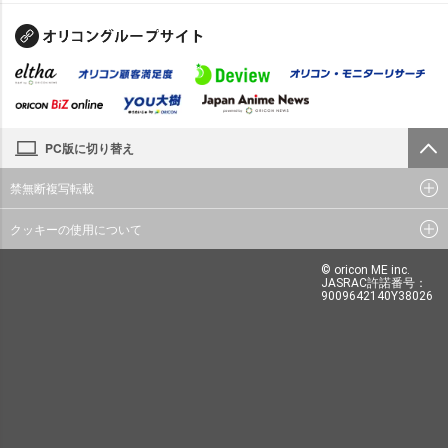
PC版に切り替え
禁無断複写転載
クッキーの使用について
© oricon ME inc.
JASRAC許諾番号：
9009642140Y38026