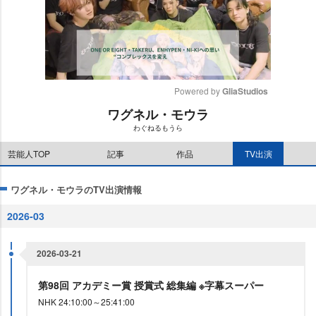
Powered by 
GliaStudios
ワグネル・モウラ
M
わぐねるもうら
u
t
芸能人TOP
記事
作品
TV出演
e
ワグネル・モウラのTV出演情報
2026-03
2026-03-21
第98回 アカデミー賞 授賞式 総集編 ※字幕スーパー
NHK 24:10:00～25:41:00