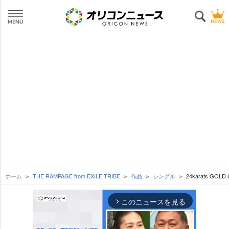
ホーム
THE RAMPAGE from EXILE TRIBE
作品
シングル
24karats GOLD
このニュースを見る
arrow_forward_ios