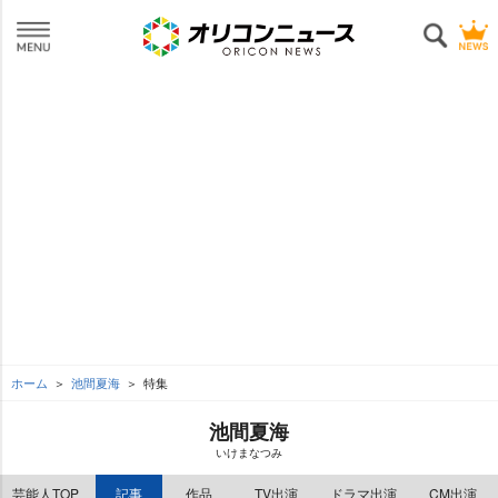
ホーム
池間夏海
特集
池間夏海
いけまなつみ
芸能人TOP
記事
作品
TV出演
ドラマ出演
CM出演