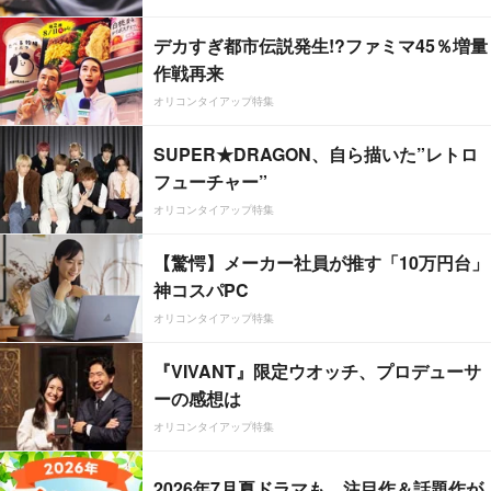
デカすぎ都市伝説発生!?ファミマ45％増量
作戦再来
オリコンタイアップ特集
SUPER★DRAGON、自ら描いた”レトロ
フューチャー”
オリコンタイアップ特集
【驚愕】メーカー社員が推す「10万円台」
神コスパPC
オリコンタイアップ特集
『VIVANT』限定ウオッチ、プロデューサ
ーの感想は
オリコンタイアップ特集
2026年7月夏ドラマも、注目作＆話題作が