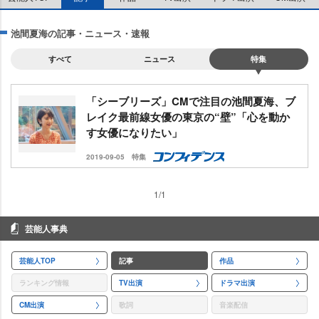
池間夏海の記事・ニュース・速報
すべて
ニュース
特集
「シーブリーズ」CMで注目の池間夏海、ブ
レイク最前線女優の東京の“壁”「心を動か
す女優になりたい」
2019-09-05
特集
1/1
芸能人事典
芸能人TOP
記事
作品
ランキング情報
TV出演
ドラマ出演
CM出演
歌詞
音楽配信