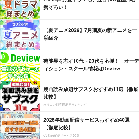
勢ぞろい！
【夏アニメ2026】7月期夏の新アニメを一
挙紹介！
芸能界を志す10代～20代を応援！ オーデ
ィション・スクール情報はDeview
漫画読み放題サブスクおすすめ11選【徹底
比較】
オリコン顧客満足度ランキング
2026年動画配信サービスおすすめ40選
【徹底比較】
CS動画配信サービス20選