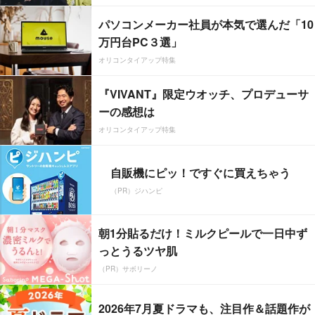
パソコンメーカー社員が本気で選んだ「10
万円台PC３選」
オリコンタイアップ特集
『VIVANT』限定ウオッチ、プロデューサ
ーの感想は
オリコンタイアップ特集
自販機にピッ！ですぐに買えちゃう
（PR）ジハンピ
朝1分貼るだけ！ミルクピールで一日中ず
っとうるツヤ肌
（PR）サボリーノ
2026年7月夏ドラマも、注目作＆話題作が