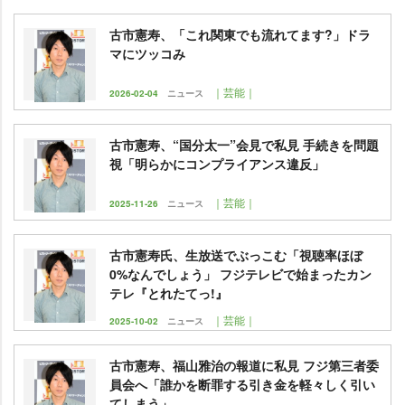
古市憲寿、「これ関東でも流れてます?」ドラ
マにツッコみ
｜芸能｜
2026-02-04
ニュース
古市憲寿、“国分太一”会見で私見 手続きを問題
視「明らかにコンプライアンス違反」
｜芸能｜
2025-11-26
ニュース
古市憲寿氏、生放送でぶっこむ「視聴率ほぼ
0%なんでしょう」 フジテレビで始まったカン
テレ『とれたてっ!』
｜芸能｜
2025-10-02
ニュース
古市憲寿、福山雅治の報道に私見 フジ第三者委
員会へ「誰かを断罪する引き金を軽々しく引い
てしまう」