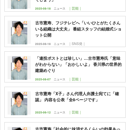
｜芸能｜
2025-08-18
ニュース
古市憲寿、フジテレビへ「いいひとがたくさん
いる組織は大丈夫」 番組スタッフの結婚式ショ
ット公開
｜SNS発｜
2025-08-18
ニュース
「連投ポストとは珍しい」…古市憲寿氏「意味
がわからない」「おかしいよ」 香川県の世界的
建築めぐり
｜芸能｜
2025-08-07
ニュース
古市憲寿「X子」さん代理人弁護士宛てに「確
認」 内容を公表「全8ページです」
｜芸能｜
2025-06-12
ニュース
古市憲寿「社会的に抹消するくらいの効果あっ