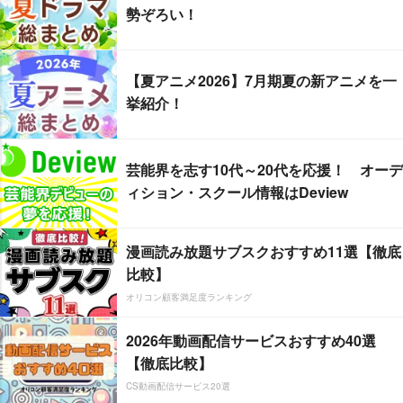
勢ぞろい！
【夏アニメ2026】7月期夏の新アニメを一
挙紹介！
芸能界を志す10代～20代を応援！ オーデ
ィション・スクール情報はDeview
漫画読み放題サブスクおすすめ11選【徹底
比較】
オリコン顧客満足度ランキング
2026年動画配信サービスおすすめ40選
【徹底比較】
CS動画配信サービス20選