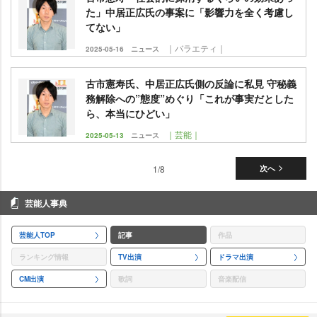
た」中居正広氏の事案に「影響力を全く考慮し
てない」
｜バラエティ｜
2025-05-16
ニュース
古市憲寿氏、中居正広氏側の反論に私見 守秘義
務解除への”態度”めぐり「これが事実だとした
ら、本当にひどい」
｜芸能｜
2025-05-13
ニュース
1/8
次へ
芸能人事典
芸能人TOP
記事
作品
ランキング情報
TV出演
ドラマ出演
CM出演
歌詞
音楽配信