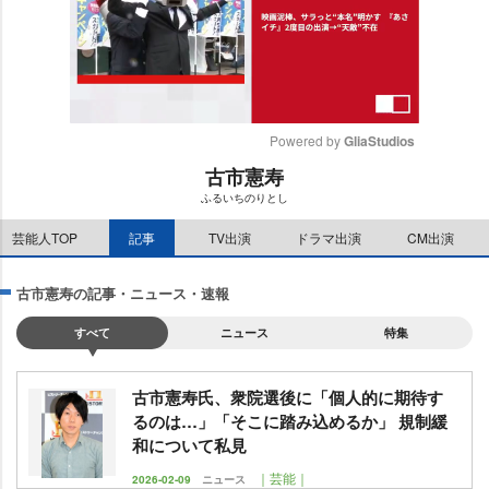
Powered by 
GliaStudios
古市憲寿
M
ふるいちのりとし
u
t
芸能人TOP
記事
TV出演
ドラマ出演
CM出演
e
古市憲寿の記事・ニュース・速報
すべて
ニュース
特集
古市憲寿氏、衆院選後に「個人的に期待す
るのは…」「そこに踏み込めるか」 規制緩
和について私見
｜芸能｜
2026-02-09
ニュース