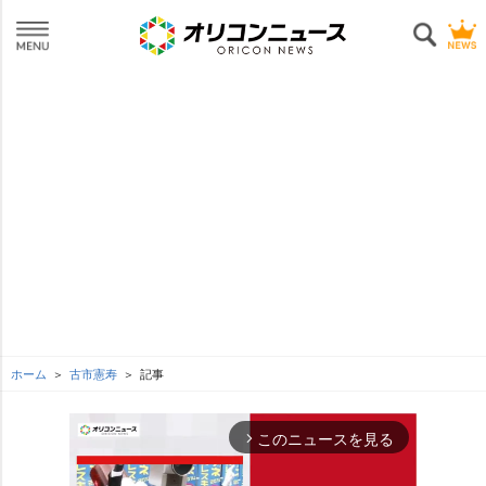
ホーム
古市憲寿
記事
このニュースを見る
arrow_forward_ios