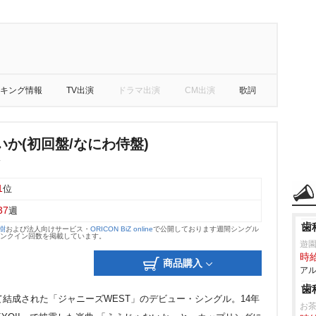
キング情報
TV出演
ドラマ出演
CM出演
歌詞
か(初回盤/なにわ侍盤)
T
1
位
37
週
歯
大樹
および法人向けサービス・
ORICON BiZ online
で公開しております週間シングル
のランクイン回数を掲載しています。
遊
時給
商品購入
アル
歯
て結成された「ジャニーズWEST」のデビュー・シングル。14年
お