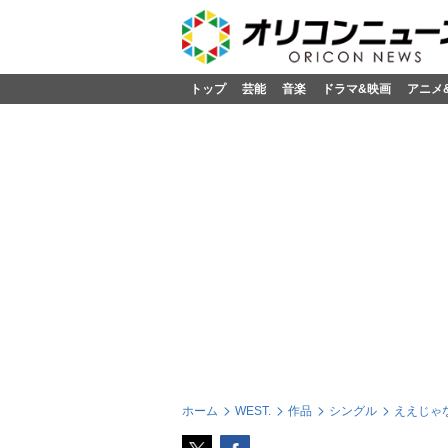
トップ
芸能
音楽
ドラマ&映画
アニメ
ホーム
WEST.
作品
シングル
ええじゃな