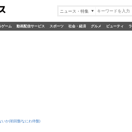
ニュース・特集
&ゲーム
動画配信サービス
スポーツ
社会・経済
グルメ
ビューティ
ラ
いか(初回盤/なにわ侍盤)