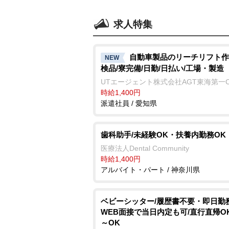
求人特集
自動車製品のリーチリフト作
NEW
検品/寮完備/日勤/日払い/工場・製造
UTエージェント株式会社AGT東海第一
時給1,400円
派遣社員 / 愛知県
歯科助手/未経験OK・扶養内勤務OK
医療法人Dental Community
時給1,400円
アルバイト・パート / 神奈川県
ベビーシッター/履歴書不要・即日勤務
WEB面接で当日内定も可/直行直帰OK
～OK