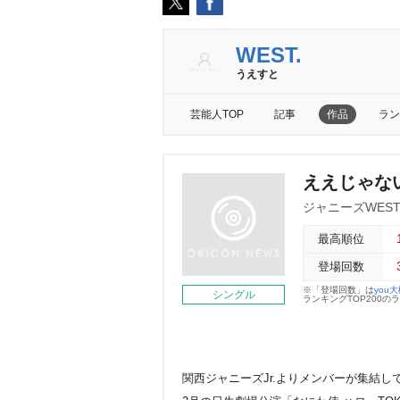
WEST.
うえすと
芸能人TOP
記事
作品
ラン
ええじゃない
ジャニーズWES
最高順位
登場回数
※「登場回数」は
you
シングル
ランキングTOP200
関西ジャニーズJr.よりメンバーが集結し