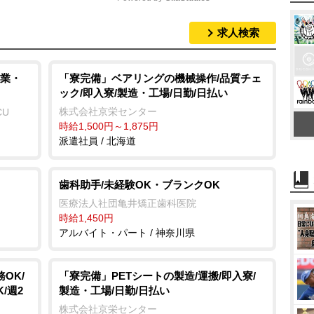
求人検索
M
u
t
業・
「寮完備」ベアリングの機械操作/品質チェ
ック/即入寮/製造・工場/日勤/日払い
e
株式会社京栄センター
CU
時給1,500円～1,875円
派遣社員 / 北海道
歯科助手/未経験OK・ブランクOK
医療法人社団亀井矯正歯科医院
時給1,450円
アルバイト・パート / 神奈川県
OK/
「寮完備」PETシートの製造/運搬/即入寮/
/週2
製造・工場/日勤/日払い
株式会社京栄センター