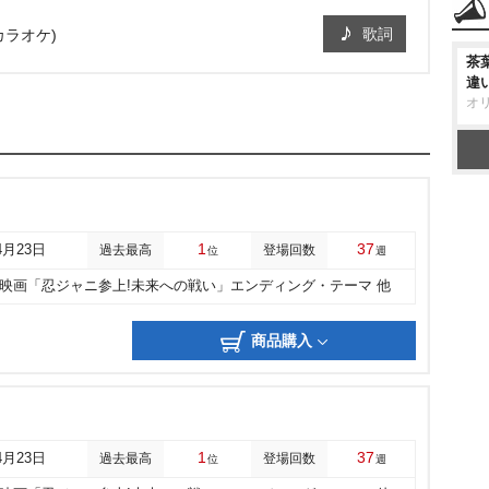
歌詞
カラオケ)
茶
違
オ
1
37
4月23日
過去最高
登場回数
位
週
映画「忍ジャニ参上!未来への戦い」エンディング・テーマ 他
商品購入
1
37
4月23日
過去最高
登場回数
位
週