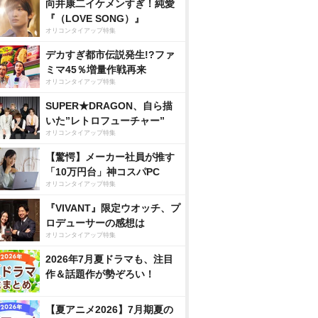
向井康二イケメンすぎ！純愛
『（LOVE SONG）』
オリコンタイアップ特集
デカすぎ都市伝説発生!?ファ
ミマ45％増量作戦再来
オリコンタイアップ特集
SUPER★DRAGON、自ら描
いた”レトロフューチャー”
オリコンタイアップ特集
【驚愕】メーカー社員が推す
「10万円台」神コスパPC
オリコンタイアップ特集
『VIVANT』限定ウオッチ、プ
ロデューサーの感想は
オリコンタイアップ特集
2026年7月夏ドラマも、注目
作＆話題作が勢ぞろい！
【夏アニメ2026】7月期夏の