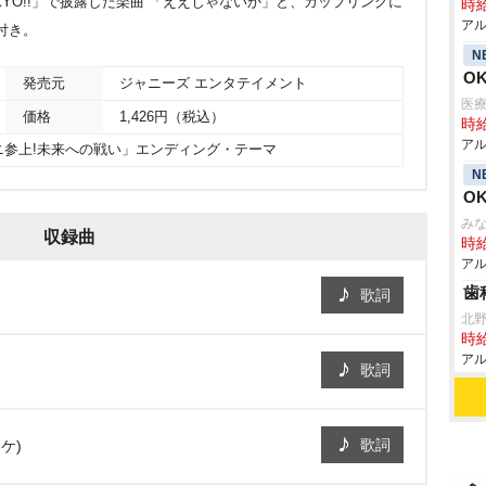
KYO!!」で披露した楽曲 「ええじゃないか」と、カップリングに
時給
アル
付き。
N
O
発売元
ジャニーズ エンタテイメント
医
価格
1,426円（税込）
時給
アル
ニ参上!未来への戦い」エンディング・テーマ
N
O
み
収録曲
時給
アル
歯
歌詞
北
時給
アル
歌詞
歌詞
ケ)