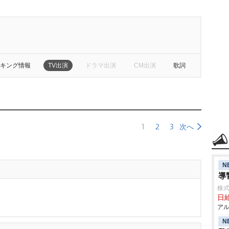
キング情報
TV出演
ドラマ出演
CM出演
歌詞
1
2
3
次へ
N
導
株式
日給
アル
N