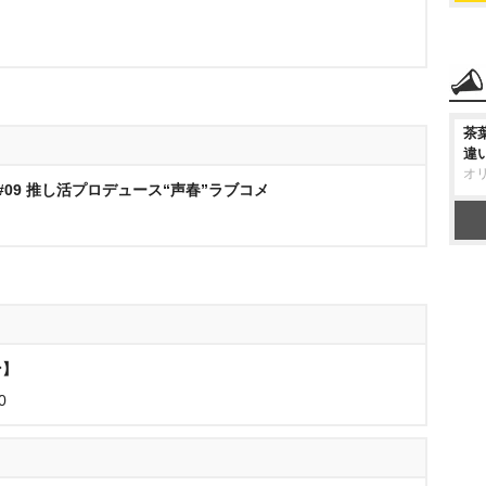
茶
違
オ
#09 推し活プロデュース“声春”ラブコメ
ン】
0