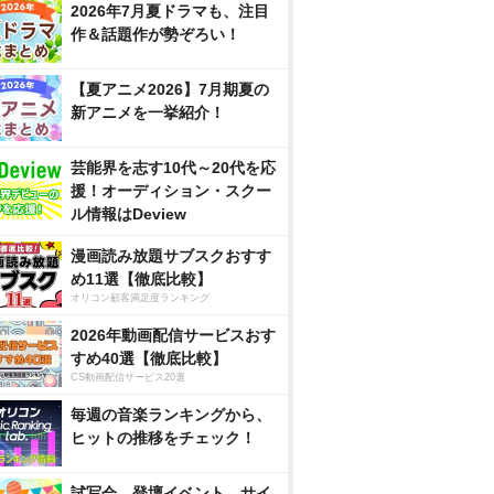
2026年7月夏ドラマも、注目
作＆話題作が勢ぞろい！
【夏アニメ2026】7月期夏の
新アニメを一挙紹介！
芸能界を志す10代～20代を応
援！オーディション・スクー
ル情報はDeview
漫画読み放題サブスクおすす
め11選【徹底比較】
オリコン顧客満足度ランキング
2026年動画配信サービスおす
すめ40選【徹底比較】
CS動画配信サービス20選
毎週の音楽ランキングから、
ヒットの推移をチェック！
試写会、登壇イベント、サイ