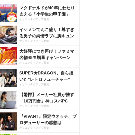
マクドナルドが40年にわたり
支える「小学生の甲子園」
オリコンタイアップ特集
イケメンてんこ盛り！尊すぎ
る男子の純情ラブに胸キュン
オリコンタイアップ特集
大好評につき再び！ファミマ
名物45％増量キャンペーン
オリコンタイアップ特集
SUPER★DRAGON、自ら描
いた”レトロフューチャー”
オリコンタイアップ特集
【驚愕】メーカー社員が推す
「10万円台」神コスパPC
オリコンタイアップ特集
『VIVANT』限定ウオッチ、プ
ロデューサーの感想は
オリコンタイアップ特集