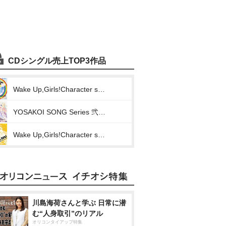
CDシングル売上TOP3作品
Wake Up,Girls!Character song series 片山実波(歌と魚とハダシとわたし)
YOSAKOI SONG Series 弐 ハナ(スマイル)
Wake Up,Girls!Character song series2 片山実波(それいけオトメ)
川島海荷さんと学ぶ 日常に潜
む“人身取引”のリアル
オリコンタイアップ特集