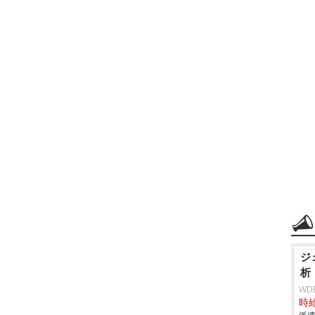
ジ
析
WD
時給