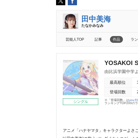
田中美海
たなかみなみ
芸能人TOP
記事
作品
ラン
YOSAKOI 
由比浜学園中学よ
最高順位
登場回数
※「登場回数」は
you
シングル
ランキングTOP200
アニメ「ハナヤマタ」キャラクターよさこ