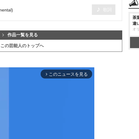
歌詞
ntal)
茶
違
オ
作品一覧を見る
この芸能人のトップへ
このニュースを見る
arrow_forward_ios