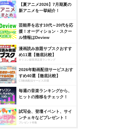
【夏アニメ2026】7月期夏の
新アニメを一挙紹介！
芸能界を志す10代～20代を応
援！オーディション・スクー
ル情報はDeview
漫画読み放題サブスクおすす
め11選【徹底比較】
オリコン顧客満足度ランキング
2026年動画配信サービスおす
すめ40選【徹底比較】
CS動画配信サービス20選
毎週の音楽ランキングから、
ヒットの推移をチェック！
試写会、登壇イベント、サイ
ンチェキなどプレゼント！
プレゼント特集