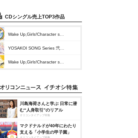
CDシングル売上TOP3作品
Wake Up,Girls!Character song series 片山実波(歌と魚とハダシとわたし)
YOSAKOI SONG Series 弐 ハナ(スマイル)
Wake Up,Girls!Character song series2 片山実波(それいけオトメ)
川島海荷さんと学ぶ 日常に潜
む“人身取引”のリアル
オリコンタイアップ特集
マクドナルドが40年にわたり
支える「小学生の甲子園」
オリコンタイアップ特集