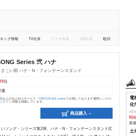
キング情報
TV出演
ドラマ出演
CM出演
歌詞
SONG Series 弐 ハナ
さこい部 ハナ・N・フォンテーンスタンド
39
位
2
週
電
大樹
および法人向けサービス・
ORICON BiZ online
で公開しております週間シングル
のランクイン回数を掲載しています。
化
WD
商品購入
時給
派遣
いソング・シリーズ第2弾、ハナ・N・フォンテーンスタンド(C
土