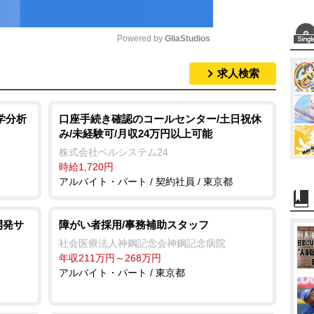
Powered by 
GliaStudios
求人検索
M
u
t
学分析
口座手続き確認のコールセンター/土日祝休
み/未経験可/月収24万円以上可能
e
株式会社ベルシステム24
時給1,720円
アルバイト・パート / 契約社員 / 東京都
開発サ
障がい者採用/事務補助スタッフ
社会医療法人神鋼記念会神鋼記念病院
年収211万円～268万円
アルバイト・パート / 東京都