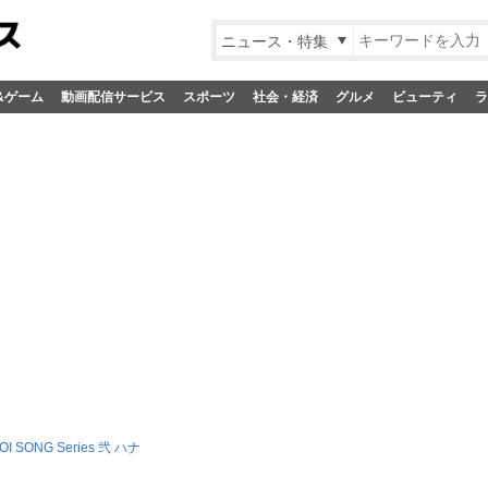
ニュース・特集
&ゲーム
動画配信サービス
スポーツ
社会・経済
グルメ
ビューティ
ラ
OI SONG Series 弐 ハナ