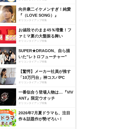
向井康二イケメンすぎ！純愛
『（LOVE SONG）』
オリコンタイアップ特集
お値段そのまま45％増量！フ
ァミマ夏の大盤振る舞い
オリコンタイアップ特集
SUPER★DRAGON、自ら描
いた”レトロフューチャー”
オリコンタイアップ特集
【驚愕】メーカー社員が推す
「10万円台」神コスパPC
オリコンタイアップ特集
一番似合う登場人物は…『VIV
ANT』限定ウオッチ
オリコンタイアップ特集
2026年7月夏ドラマも、注目
作＆話題作が勢ぞろい！