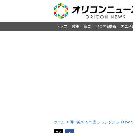
トップ
芸能
音楽
ドラマ&映画
アニメ
ホーム
田中美海
作品
シングル
YOSAK