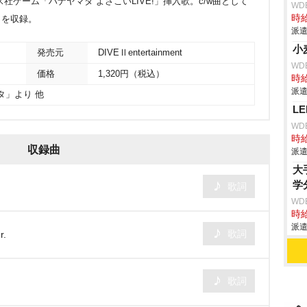
社ゲーム「ハナヤマタ よさこいLIVE!」挿入歌。c/w曲として
WD
時給
」を収録。
派遣
小
発売元
DIVEⅡentertainment
WD
価格
1,320円（税込）
時給
派遣
タ」より 他
L
WD
時給
収録曲
派遣
大
学
歌詞
WD
時給
派遣
歌詞
.
歌詞