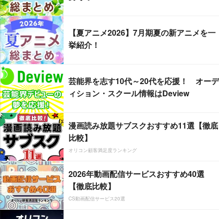
【夏アニメ2026】7月期夏の新アニメを一
挙紹介！
芸能界を志す10代～20代を応援！ オーデ
ィション・スクール情報はDeview
漫画読み放題サブスクおすすめ11選【徹底
比較】
オリコン顧客満足度ランキング
2026年動画配信サービスおすすめ40選
【徹底比較】
CS動画配信サービス20選