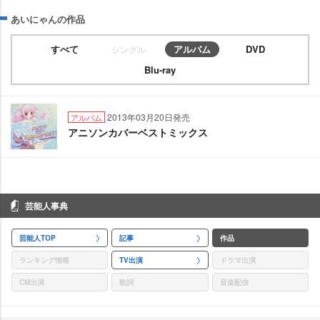
あいにゃんの作品
すべて
アルバム
DVD
シングル
Blu-ray
2013年03月20日発売
アルバム
アニソンカバーベストミックス
芸能人事典
芸能人TOP
記事
作品
ランキング情報
TV出演
ドラマ出演
CM出演
歌詞
音楽配信