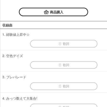
商品購入
収録曲
1. 経験値上昇中☆
歌詞
2. 空色デイズ
歌詞
3. プレパレード
歌詞
4. みっつ数えて大集合!