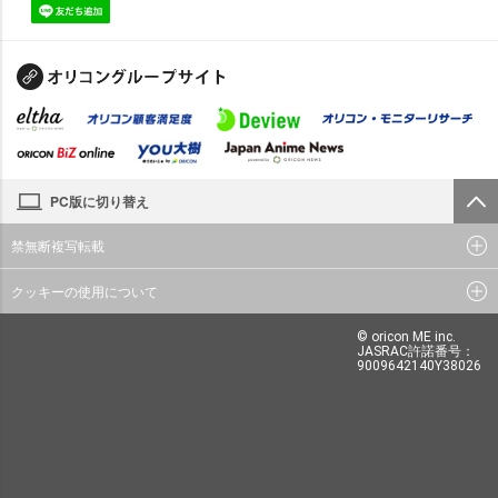
PC版に切り替え
禁無断複写転載
クッキーの使用について
© oricon ME inc.
JASRAC許諾番号：
9009642140Y38026