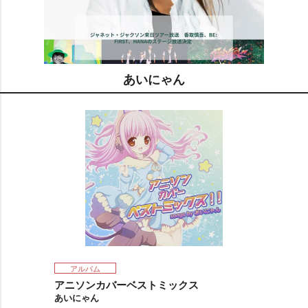
あいにゃん
M
u
t
e
アルバム
アニソンカバーベストミックス
あいにゃん