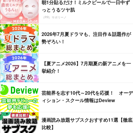
朝1分貼るだけ！ミルクピールで一日中ず
っとうるツヤ肌
（PR）サボリーノ
2026年7月夏ドラマも、注目作＆話題作が
勢ぞろい！
【夏アニメ2026】7月期夏の新アニメを一
挙紹介！
芸能界を志す10代～20代を応援！ オーデ
ィション・スクール情報はDeview
漫画読み放題サブスクおすすめ11選【徹底
比較】