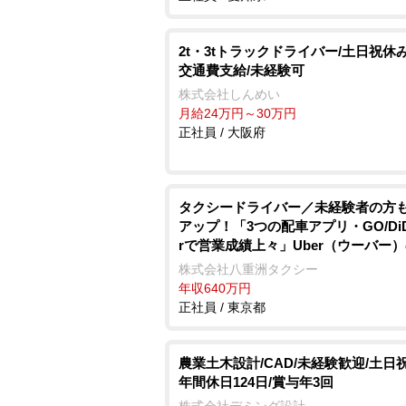
2t・3tトラックドライバー/土日祝休み
交通費支給/未経験可
株式会社しんめい
月給24万円～30万円
正社員 / 大阪府
タクシードライバー／未経験者の方
アップ！「3つの配車アプリ・GO/DiDi
rで営業成績上々」Uber（ウーバー
依頼日々増加！配車依頼がアプリで
株式会社八重洲タクシー
ん入ります！小田急線・東急田園都
年収640万円
にお住まいの方必見☆ 未経験者の
正社員 / 東京都
心「3ヶ月30万円給料保証」乗務員
先の職場環境！ 嬉しい待遇も盛りだ
♪「 経験者対象で入社20万円支給！
農業土木設計/CAD/未経験歓迎/土日
トの相談も親身に対応！自分のペー
年間休日124日/賞与年3回
くことができますよ♪