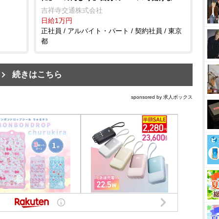
毎月4連休のシフト！(明番込)なのでプライ
吉祥寺交通株式会社
ベートも充実できます♪
日給1万円
正社員 / アルバイト・パート / 契約社員 / 東京
都
続きはこちら
sponsored by 求人ボックス