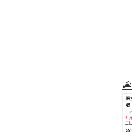
医
者
ワタ
月
正社
冷