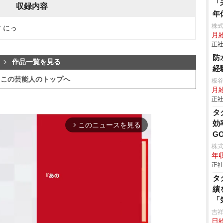
「
収録内容
年
株
 にっ
月給
正社
防
作品一覧を見る
経
この芸能人のトップへ
板
月給
正社
タ
効
このニュースを見る
arrow_forward_ios
G
U
株
年収
加
正社
ま
お
タ
安
績
ん
「
り
で
吉
日
円
込