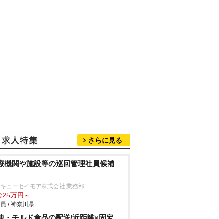
さらに見る
療機関や施設等の巡回管理社員候補
キューセイモア株式会社 業務部
給25万円～
員 / 神奈川県
凍・チルド食品の配送/近距離×固定