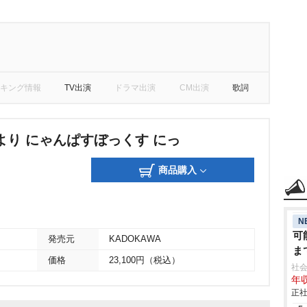
キング情報
TV出演
ドラマ出演
CM出演
歌詞
より にゃんぱすぼっくす にっ
商品購入
N
可
発売元
KADOKAWA
ま
価格
23,100円（税込）
社会
年収
正社