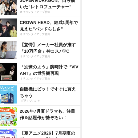
SUPER★DRAGON、自ら描
いた”レトロフューチャー”
オリコンタイアップ特集
CROWN HEAD、結成1周年で
見えた”バンドらしさ”
オリコンタイアップ特集
【驚愕】メーカー社員が推す
「10万円台」神コスパPC
オリコンタイアップ特集
「別班のよう」腕時計で『VIV
ANT』の世界観再現
オリコンタイアップ特集
自販機にピッ！ですぐに買え
ちゃう
（PR）ジハンピ
2026年7月夏ドラマも、注目
作＆話題作が勢ぞろい！
【夏アニメ2026】7月期夏の