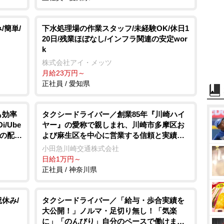
/簡単/
下水処理場の作業スタッフ/未経験OK/休日1
20日/残業ほぼなし/インフラ関連の安定wor
k
株式会社アイ・メッツ
月給23万円～
正社員 / 愛知県
も効率
タクシードライバー／創業85年『川崎ハイ
/Ube
ヤー』の愛称で親しまれ、川崎市多摩区お
）の配車
よび麻生区を中心に営業する信頼と実績の
どんど
ある小田急グループのタクシー会社！
小田急川崎交通株式会社
市沿線
日給1万円～
方も安
正社員 / 神奈川県
さん最優
くさん
」シフ
祝休み/
タクシードライバー／「給与・歩合実績を
スで働
大公開！」ノルマ・足切り無し！「気楽
に」「のんびり」自分のペースで働けます