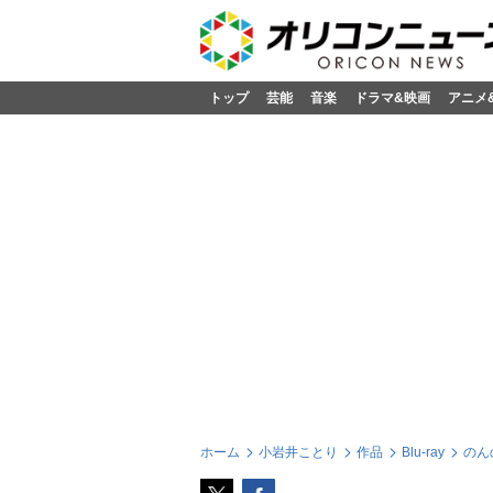
トップ
芸能
音楽
ドラマ&映画
アニメ
ホーム
小岩井ことり
作品
Blu-ray
のん