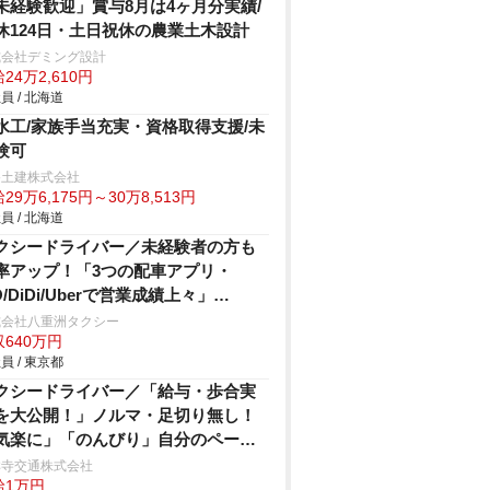
未経験歓迎」賞与8月は4ヶ月分実績/
休124日・土日祝休の農業土木設計
式会社デミング設計
24万2,610円
員 / 北海道
水工/家族手当充実・資格取得支援/未
験可
谷土建株式会社
29万6,175円～30万8,513円
員 / 北海道
クシードライバー／未経験者の方も
率アップ！「3つの配車アプリ・
O/DiDi/Uberで営業成績上々」
ber（ウーバー）の配車依頼日々増
式会社八重洲タクシー
640万円
！配車依頼がアプリでどんどん入り
員 / 東京都
す！小田急線・東急田園都市沿線に
住まいの方必見☆ 未経験者の方も
クシードライバー／「給与・歩合実
心「3ヶ月30万円給料保証」乗務員さ
を大公開！」ノルマ・足切り無し！
最優先の職場環境！ 嬉しい待遇も盛
気楽に」「のんびり」自分のペース
だくさん♪「 経験者対象で入社20万
働けます毎月4連休のシフト！(明番
祥寺交通株式会社
給1万円
支給！」シフトの相談も親身に対
)なのでプライベートも充実できます