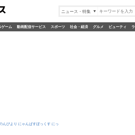
ニュース・特集
&ゲーム
動画配信サービス
スポーツ
社会・経済
グルメ
ビューティ
ラ
のんびより にゃんぱすぼっくす にっ