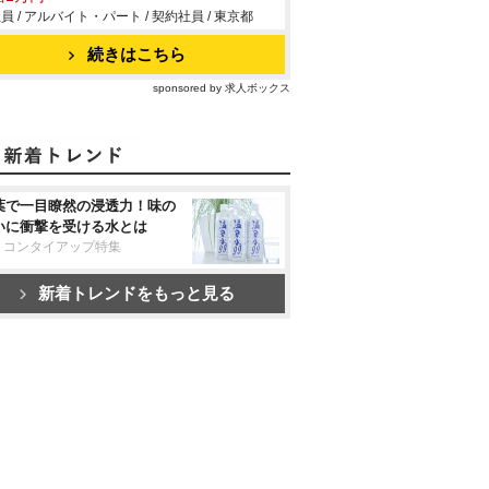
員 / アルバイト・パート / 契約社員 / 東京都
！自分のペースで働くことができま
よ♪
続きはこちら
sponsored by 求人ボックス
葉で一目瞭然の浸透力！味の
いに衝撃を受ける水とは
リコンタイアップ特集
新着トレンドをもっと見る