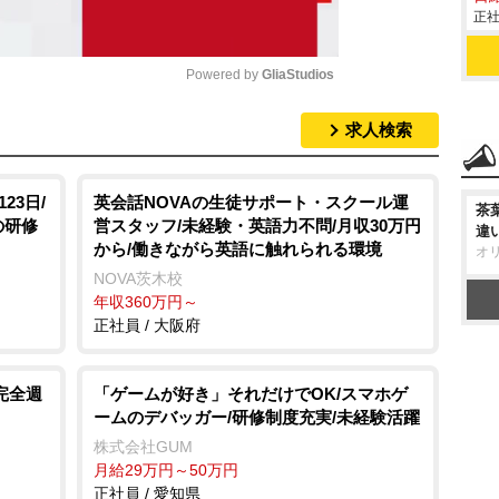
正社
応
♪
す
Powered by 
GliaStudios
求人検索
M
u
t
23日/
英会話NOVAの生徒サポート・スクール運
茶
の研修
営スタッフ/未経験・英語力不問/月収30万円
e
違
から/働きながら英語に触れられる環境
オ
NOVA茨木校
年収360万円～
正社員 / 大阪府
完全週
「ゲームが好き」それだけでOK/スマホゲ
ームのデバッガー/研修制度充実/未経験活躍
株式会社GUM
月給29万円～50万円
正社員 / 愛知県