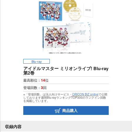
Blu-ray
アイドルマスター ミリオンライブ! Blu-ray
第2巻
最高順位：
14
位
登場回数：
3
回
※「登場回数」は法人向けサービス・
ORICON BiZ online
で公開
しております週間Blu-rayランキングTOP300のランクイン回数
を掲載しています。
商品購入
収録内容