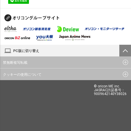
PC版に切り替え
禁無断複写転載
クッキーの使用について
© oricon ME inc.
JASRAC許諾番号：
9009642140Y38026