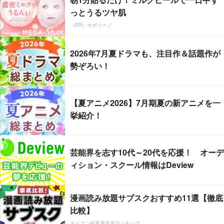
っとうるツヤ肌
（PR）サボリーノ
2026年7月夏ドラマも、注目作＆話題作が
勢ぞろい！
【夏アニメ2026】7月期夏の新アニメを一
挙紹介！
芸能界を志す10代～20代を応援！ オーデ
ィション・スクール情報はDeview
漫画読み放題サブスクおすすめ11選【徹底
比較】
オリコン顧客満足度ランキング