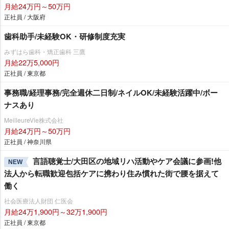
月給24万円～50万円
正社員 / 大阪府
歯科助手/未経験OK・研修制度充実
みずはら歯科・矯正歯科 三鷹
月給22万5,000円
正社員 / 東京都
事務職/経理事務/完全週休二日制/ネイルOK/未経験活躍中/ボー
ナスあり
MeilleureVie株式会社
月給24万円～50万円
正社員 / 神奈川県
言語聴覚士/大田区の地域リハ活動やケア会議に参画!他
NEW
法人から転職歓迎包括ケアに携わり住み慣れた街で腰を据えて
働く
社会医療法人財団 仁医会
月給24万1,900円～32万1,900円
正社員 / 東京都