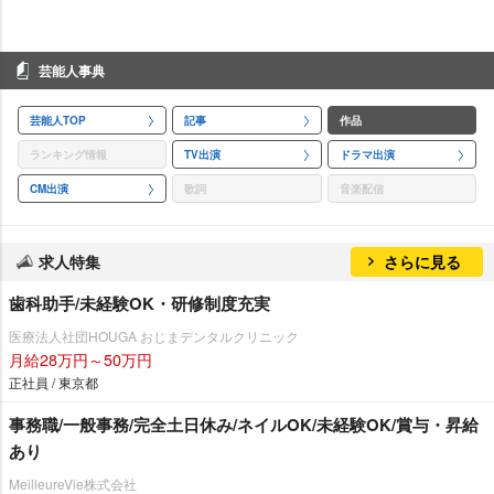
芸能人事典
芸能人TOP
記事
作品
ランキング情報
TV出演
ドラマ出演
CM出演
歌詞
音楽配信
求人特集
さらに見る
歯科助手/未経験OK・研修制度充実
医療法人社団HOUGA おじまデンタルクリニック
月給28万円～50万円
正社員 / 東京都
事務職/一般事務/完全土日休み/ネイルOK/未経験OK/賞与・昇給
あり
MeilleureVie株式会社