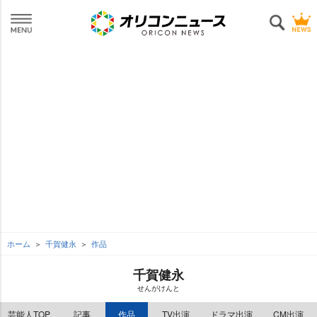
ホーム
千賀健永
作品
千賀健永
せんがけんと
芸能人TOP
記事
作品
TV出演
ドラマ出演
CM出演