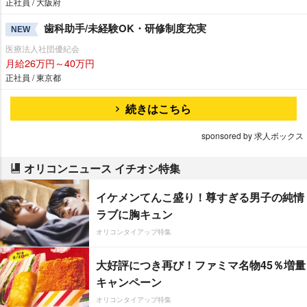
正社員 / 大阪府
歯科助手/未経験OK・研修制度充実
NEW
医療法人社団優紀会
月給26万円～40万円
正社員 / 東京都
続きはこちら
sponsored by 求人ボックス
オリコンニュース イチオシ特集
イケメンてんこ盛り！尊すぎる男子の純情
ラブに胸キュン
オリコンタイアップ特集
大好評につき再び！ファミマ名物45％増量
キャンペーン
オリコンタイアップ特集