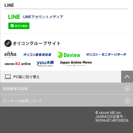
LINE
LINEアカウントメディア
PC版に切り替え
禁無断複写転載
クッキーの使用について
© oricon ME inc.
JASRAC許諾番号：
9009642140Y38026