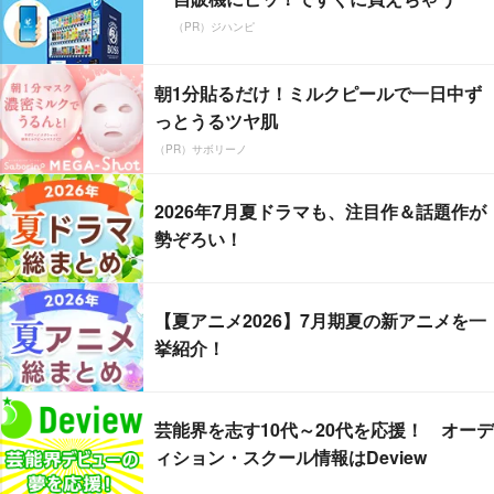
（PR）ジハンピ
朝1分貼るだけ！ミルクピールで一日中ず
っとうるツヤ肌
（PR）サボリーノ
2026年7月夏ドラマも、注目作＆話題作が
勢ぞろい！
【夏アニメ2026】7月期夏の新アニメを一
挙紹介！
芸能界を志す10代～20代を応援！ オーデ
ィション・スクール情報はDeview