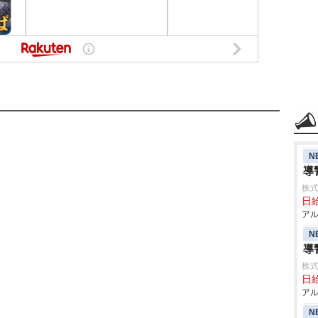
N
導
株式
日給
アル
N
導
株式
日給
アル
N