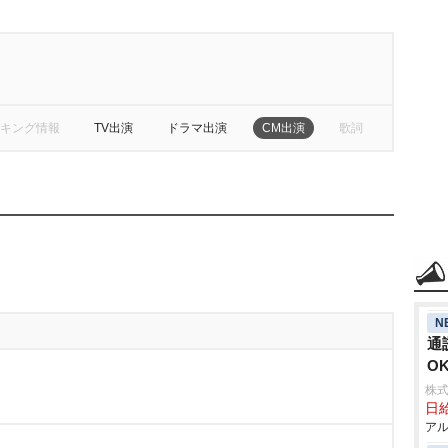
キング情報
TV出演
ドラマ出演
CM出演
歌詞
N
通
O
株式
日給
アル