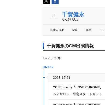
千賀健永
せんがけんと
芸能人TOP
記事
作品
ラン
千賀健永のCM出演情報
1～6／6
件
2023-12
2023-12-21
YC.Primarily『LOVE CHROME』
ヘアサロン・限定スタートセット
YC.Primarily『LOVE CHROME』