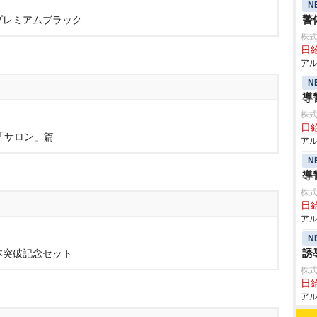
N
警
 プレミアムブラック
株式
日給
アル
N
導
株式
日給
「サロン」篇
アル
N
導
株式
日給
アル
N
誘
本突破記念セット
株式
日給
アル