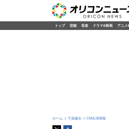
トップ
芸能
音楽
ドラマ&映画
アニメ
ホーム
千賀健永
CM出演情報