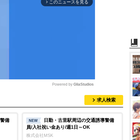
このニュースを見る
arrow_forward_ios
Powered by 
GliaStudios
求人検索
M
u
t
警備
日勤・古里駅周辺の交通誘導警備
NEW
員/入社祝い金あり/週1日～OK
e
株式会社MSK