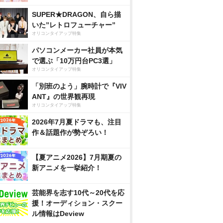
SUPER★DRAGON、自ら描
いた”レトロフューチャー”
オリコンタイアップ特集
パソコンメーカー社員が本気
で選ぶ「10万円台PC3選」
オリコンタイアップ特集
「別班のよう」腕時計で『VIV
ANT』の世界観再現
オリコンタイアップ特集
2026年7月夏ドラマも、注目
作＆話題作が勢ぞろい！
【夏アニメ2026】7月期夏の
新アニメを一挙紹介！
芸能界を志す10代～20代を応
援！オーディション・スクー
ル情報はDeview