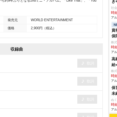
から約9年ぶりとなる2ndミニ・アルバム。「Like That」、「You
き
社会
時給
アル
発売元
WORLD ENTERTAINMENT
N
価格
2,900円（税込）
資
保
株式
時給
収録曲
アル
高
歌詞
給
株
時給
アル
歌詞
保
未
歌詞
ぬく
時給
アル