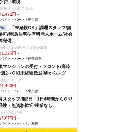
やすい環境
医療法人財団 仁医会
1,472円～
バイト・パート / 東京都
「未経験OK」調理スタッフ/無
EW
格可/時短/住宅型有料老人ホーム/社会
障完備
会社坂本企画/たんぽぽ綾瀬館
1,225円～
バイト・パート / 神奈川県
級マンションの受付・フロント/高時
×週2～OK!未経験歓迎!駅からスグ
式会社ベアーズ
1,400円
バイト・パート / 東京都
育スタッフ/週2日・1日4時間からOK/
経験・無資格歓迎/残業なし
もりの森 中央
1,075円～
バイト・パート / 北海道