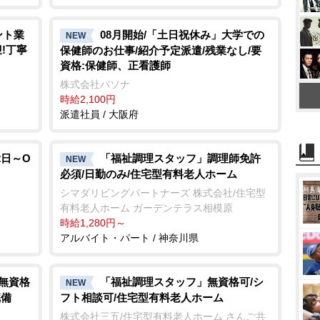
ント業
08月開始/「土日祝休み」大学での
NEW
迎!丁寧
保健師のお仕事/紹介予定派遣/残業なし/要
資格:保健師、正看護師
株式会社パソナ
時給2,100円
派遣社員 / 大阪府
2日～O
「福祉調理スタッフ」調理師免許
NEW
必須/日勤のみ/住宅型有料老人ホーム
シマダリビングパートナーズ 株式会社/住宅型
有料老人ホーム ガーデンテラス相模原
時給1,280円～
アルバイト・パート / 神奈川県
/無資格
「福祉調理スタッフ」無資格可/シ
NEW
完備
フト相談可/住宅型有料老人ホーム
株式会社三五/住宅型有料老人ホーム さんご共