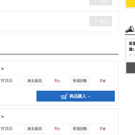
歌詞
歌詞
茶
違
オ
B＞
8
8
7月31日
過去最高
登場回数
位
週
商品購入
C＞
8
8
7月31日
過去最高
登場回数
位
週