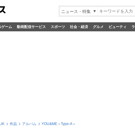
ニュース・特集
&ゲーム
動画配信サービス
スポーツ
社会・経済
グルメ
ビューティ
ラ
UK
作品
アルバム
YOU&ME＜Type-A＞