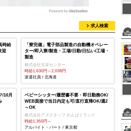
Powered by 
GliaStudios
求人検索
M
u
t
高時給
「寮完備」電子部品製造の自動機オペレー
歓迎
ター/即入寮/製造・工場/日勤/日払い/工場・
e
製造
株式会社京栄センター
時給1,630円～2,038円
派遣社員 / 北海道
/10月
ベビーシッター/履歴書不要・即日勤務OK/
み
WEB面接で当日内定も可/直行直帰OK/週2
～OK
株式会社アズスタッフ わんぱくランド
時給1,350円～
アルバイト・パート / 東京都