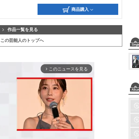
商品購入
作品一覧を見る
この芸能人のトップへ
このニュースを見る
arrow_forward_ios