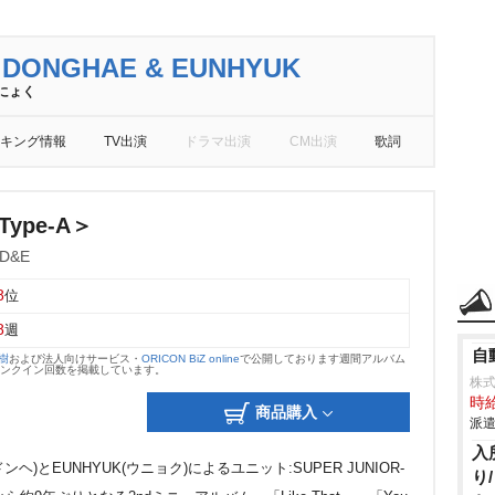
 DONGHAE & EUNHYUK
にょく
キング情報
TV出演
ドラマ出演
CM出演
歌詞
Type-A＞
-D&E
8
位
8
週
自
大樹
および法人向けサービス・
ORICON BiZ online
で公開しております週間アルバム
のランクイン回数を掲載しています。
株
時給
商品購入
派遣
入
ドンヘ)とEUNHYUK(ウニョク)によるユニット:SUPER JUNIOR-
り