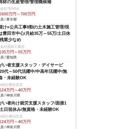
商材の生産管理/管理職候補
会社TENGA
600万円～700万円
員 / 東京都
請け×公共工事9割の土木施工管理/現
は豊田市中心/月給35万～55万/土日休
/残業少なめ
式会社原田工務店
給35万円～55万円
員 / 愛知県
がい者支援スタッフ・デイサービ
/20代～50代活躍中/中高年活躍中/無
格・未経験OK
trio紹介横浜支店
給24万円～40万円
員 / 神奈川県
がい者向け就労支援スタッフ/面接1
/土日祝休み/無資格・未経験OK
trio紹介横浜支店
給24万円～40万円
員 / 神奈川県