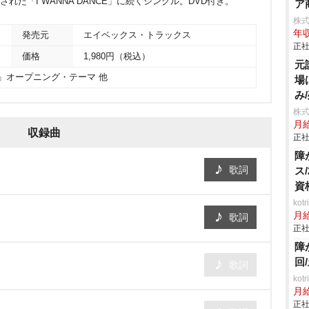
発売された「I WANNA DANCE」に続くシングル。DVD付き。
ア
株式
年収
発売元
エイベックス・トラックス
正社
価格
1,980円（税込）
元
.B.」オープニング・テーマ 他
場
み
株
月
収録曲
正社
障
歌詞
ス
資
ko
月
歌詞
正社
障
回
歌詞
ko
月
正社