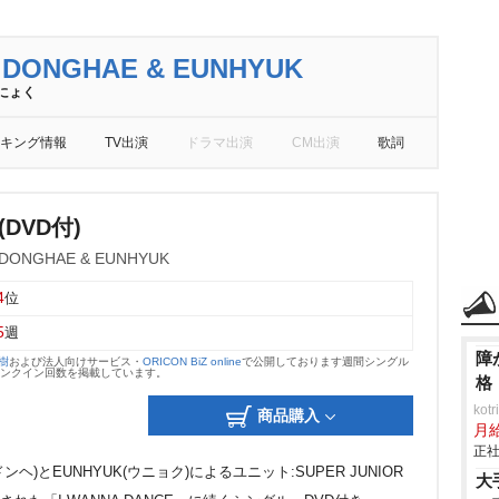
 DONGHAE & EUNHYUK
にょく
キング情報
TV出演
ドラマ出演
CM出演
歌詞
(DVD付)
 DONGHAE & EUNHYUK
4
位
5
週
障
大樹
および法人向けサービス・
ORICON BiZ online
で公開しております週間シングル
のランクイン回数を掲載しています。
格
ko
商品購入
月
正社
(ドンヘ)とEUNHYUK(ウニョク)によるユニット:SUPER JUNIOR
大