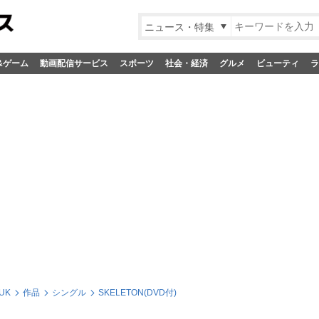
ニュース・特集
&ゲーム
動画配信サービス
スポーツ
社会・経済
グルメ
ビューティ
ラ
UK
作品
シングル
SKELETON(DVD付)