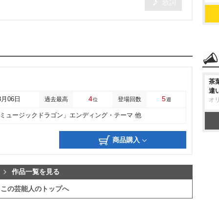
歌詞
茶
違
4
5
8月06日
過去最高
登場回数
オ
位
週
「ミュージックドラゴン」エンディング・テーマ 他
商品購入
作品一覧を見る
この芸能人のトップへ