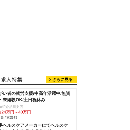
さらに見る
がい者の就労支援/中高年活躍中/無資
・未経験OK/土日祝休み
trio紹介品川支店
給24万円～40万円
員 / 東京都
手ヘルスケアメーカーにてヘルスケ