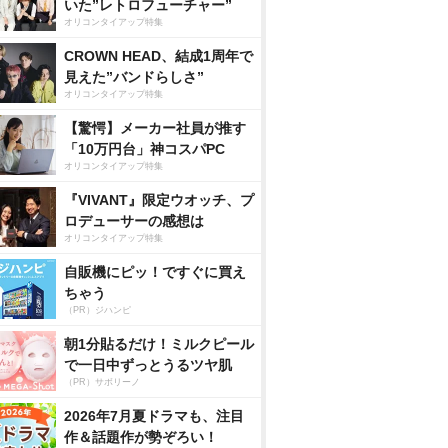
いた”レトロフューチャー”
オリコンタイアップ特集
CROWN HEAD、結成1周年で
見えた”バンドらしさ”
オリコンタイアップ特集
【驚愕】メーカー社員が推す
「10万円台」神コスパPC
オリコンタイアップ特集
『VIVANT』限定ウオッチ、プ
ロデューサーの感想は
オリコンタイアップ特集
自販機にピッ！ですぐに買え
ちゃう
（PR）ジハンピ
朝1分貼るだけ！ミルクピール
で一日中ずっとうるツヤ肌
（PR）サボリーノ
2026年7月夏ドラマも、注目
作＆話題作が勢ぞろい！