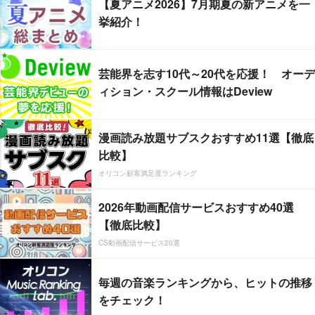
【夏アニメ2026】7月期夏の新アニメを一
挙紹介！
芸能界を志す10代～20代を応援！ オーデ
ィション・スクール情報はDeview
漫画読み放題サブスクおすすめ11選【徹底
比較】
オリコン顧客満足度ランキング
2026年動画配信サービスおすすめ40選
【徹底比較】
CS動画配信サービス20選
毎週の音楽ランキングから、ヒットの推移
をチェック！