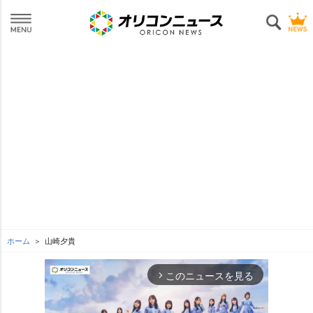
ホーム
山崎夕貴
このニュースを見る
arrow_forward_ios