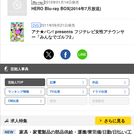
2015年01月14日発売
Blu-ray
HERO Blu-ray BOX(2014年7月放送)
2011年09月21日発売
DVD
アナ★バン! presents フジテレビ女性アナウンサ
ー「みんなでゴルフ2」
芸能人事典
芸能人TOP
記事
作品
ランキング情報
TV出演
ドラマ出演
CM出演
歌詞
音楽配信
求人特集
さらに見る
家具・家電製品の部品供給・運搬/寮完備/日勤/日払い/工
NEW