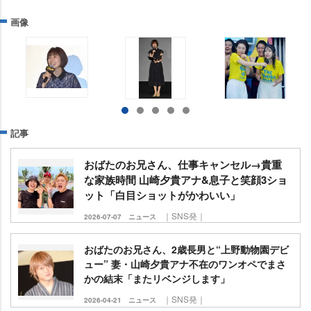
画像
記事
おばたのお兄さん、仕事キャンセル→貴重
な家族時間 山崎夕貴アナ&息子と笑顔3ショ
ット「白目ショットがかわいい」
｜SNS発｜
2026-07-07
ニュース
おばたのお兄さん、2歳長男と“上野動物園デビ
ュー” 妻・山崎夕貴アナ不在のワンオペでまさ
かの結末「またリベンジします」
｜SNS発｜
2026-04-21
ニュース