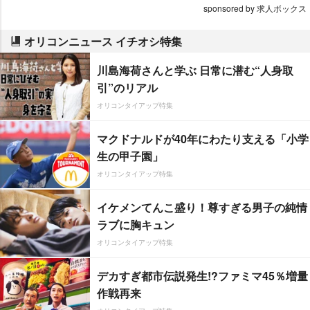
sponsored by 求人ボックス
オリコンニュース イチオシ特集
川島海荷さんと学ぶ 日常に潜む“人身取
引”のリアル
オリコンタイアップ特集
マクドナルドが40年にわたり支える「小学
生の甲子園」
オリコンタイアップ特集
イケメンてんこ盛り！尊すぎる男子の純情
ラブに胸キュン
オリコンタイアップ特集
デカすぎ都市伝説発生!?ファミマ45％増量
作戦再来