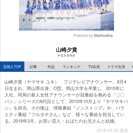
Powered by 
GliaStudios
M
山崎夕貴
u
まさきゆき
t
e
芸能人TOP
記事
作品
ランキング
TV出演
ドラマ出演
山崎夕貴（ヤマサキ ユキ） フジテレビアナウンサー。8月4
日生まれ、岡山県出身。O型。岡山大学を卒業し、2010年に
入社。同局の新人女性アナウンサーが冠番組を務める「〇〇
パン」シリーズの6代目として、2010年10月より『ヤマサキパ
ン』を担当。その後は、情報番組『ノンストップ』や、バラ
エティ番組『フルタチさん』など、様々な番組を担当してい
る。2018年3月、お笑い芸人・おばたのお兄さんと結婚。
2018-03-30 更新