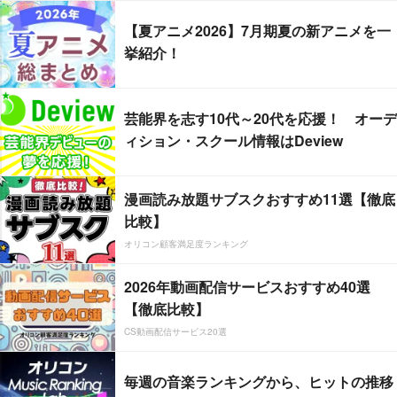
【夏アニメ2026】7月期夏の新アニメを一
挙紹介！
芸能界を志す10代～20代を応援！ オーデ
ィション・スクール情報はDeview
漫画読み放題サブスクおすすめ11選【徹底
比較】
オリコン顧客満足度ランキング
2026年動画配信サービスおすすめ40選
【徹底比較】
CS動画配信サービス20選
毎週の音楽ランキングから、ヒットの推移