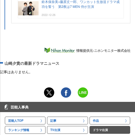
鈴木保奈美×藤原丈一郎、ワンカット生放送ドラマ成
功を誓う 第2夜は7 MEN 侍が主演
2022-12-26
情報提供元:ニホンモニター株式会社
山崎夕貴の最新ドラマニュース
記事はありません。
芸能人事典
芸能人TOP
記事
作品
ランキング情報
TV出演
ドラマ出演