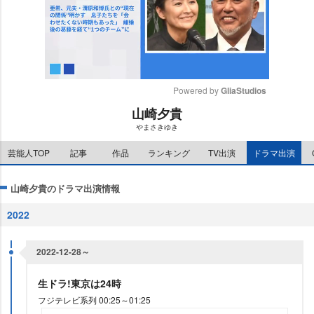
Powered by 
GliaStudios
山崎夕貴
M
まさきゆき
u
t
芸能人TOP
記事
作品
ランキング
TV出演
ドラマ出演
e
山崎夕貴のドラマ出演情報
2022
2022-12-28～
生ドラ!東京は24時
フジテレビ系列 00:25～01:25