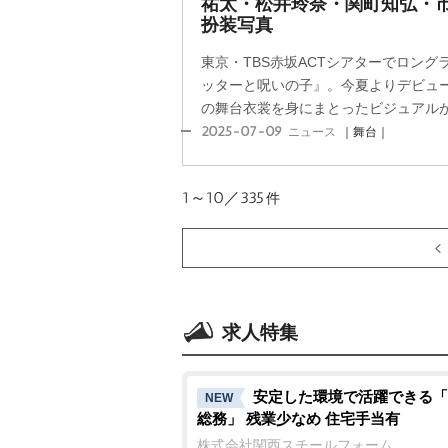
祐太・松井玲奈・関町知弘・
扮装写真
東京・TBS赤坂ACTシアターでロン
ッターと呪いの子』。今夏よりデビュー
の舞台衣裳を身にまとったビジュアルが一
2025-07-09
ニュース
｜舞台｜
1～10／335
件
求人特集
安定した環境で活躍できる「
NEW
総務」 残業少なめ 住宅手当有
株式会社関西スチールフォーム