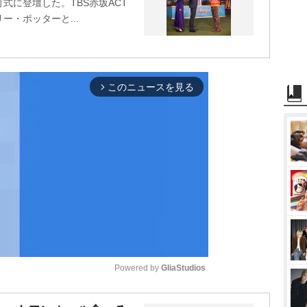
式に登壇した。TBS赤坂ACT
・ポッターと...
このニュースを見る
arrow_forward_ios
Powered by 
GliaStudios