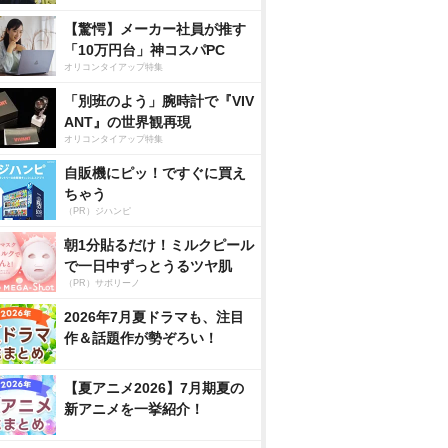
【驚愕】メーカー社員が推す
「10万円台」神コスパPC
オリコンタイアップ特集
「別班のよう」腕時計で『VIV
ANT』の世界観再現
オリコンタイアップ特集
自販機にピッ！ですぐに買え
ちゃう
（PR）ジハンピ
朝1分貼るだけ！ミルクピール
で一日中ずっとうるツヤ肌
（PR）サボリーノ
2026年7月夏ドラマも、注目
作＆話題作が勢ぞろい！
【夏アニメ2026】7月期夏の
新アニメを一挙紹介！