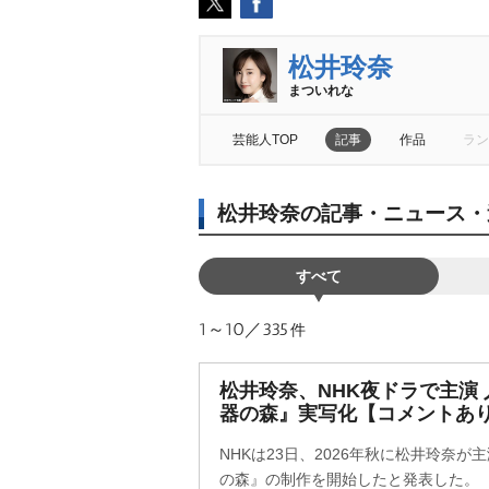
松井玲奈
まついれな
芸能人TOP
記事
作品
ラン
松井玲奈の記事・ニュース・
すべて
1～10／335
件
松井玲奈、NHK夜ドラで主演
器の森』実写化【コメントあ
NHKは23日、2026年秋に松井玲奈が
の森』の制作を開始したと発表した。