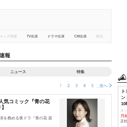
キング情報
TV出演
ドラマ出演
CM出演
歌詞
速報
ニュース
特集
1
2
3
4
5
次へ
ト
ン
 人気コミック『青の花
1
り】
ネ
月
主演を務める夜ドラ『青の花 器
正社