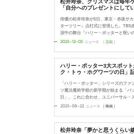
松井玲奈、クリスマスは毎年
「自分へのプレゼントにして
俳優の松井玲奈が5日、東京・赤坂サ
ターツリー』点灯式に登壇した。TBS
演中の舞台『ハリー・ポッターと呪いの子
2025-12-05
ニュース
｜芸能｜
ハリー・ポッター3大スポット
ク・トゥ・ホグワーツの日」
「ハリー・ポッター」シリーズのファン
ツ魔法魔術学校の新学期が始まる「バ
日」。これに合わせ、ユニバーサル・スタ
2025-08-22
ニュース
｜映画｜
松井玲奈「夢かと思うくらい