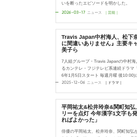
いを断ったエピソードを明かした。
2026-03-17
ニュース
｜芸能｜
Travis Japan中村海人、
に間違いありません』主要キ
美子ら
7人組グループ・Travis Japanの
るカンテレ・フジテレビ系連続ドラマ『
6年1月5日スタート 毎週月曜 後10:00)に
2025-12-06
ニュース
｜ドラマ｜
平岡祐太&松井玲奈&関町知弘
リーを点灯 今年漢字1文字も発
ればよかった」
俳優の平岡祐太、松井玲奈、関町知弘