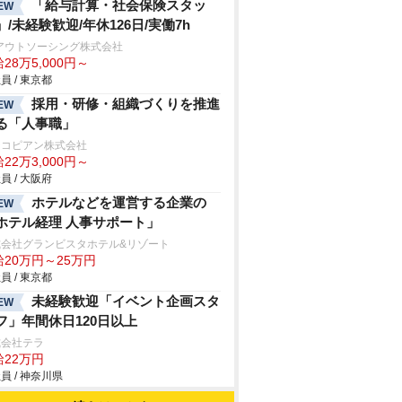
「給与計算・社会保険スタッ
EW
」/未経験歓迎/年休126日/実働7h
アウトソーシング株式会社
28万5,000円～
員 / 東京都
採用・研修・組織づくりを推進
EW
る「人事職」
ジコピアン株式会社
22万3,000円～
員 / 大阪府
ホテルなどを運営する企業の
EW
ホテル経理 人事サポート」
式会社グランビスタホテル&リゾート
給20万円～25万円
員 / 東京都
未経験歓迎「イベント企画スタ
EW
フ」年間休日120日以上
式会社テラ
給22万円
員 / 神奈川県