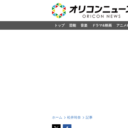
トップ
芸能
音楽
ドラマ&映画
アニメ
ホーム
松井玲奈
記事