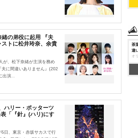
松下奈緒の弟役に起用 『夫
ャストに松井玲奈、余貴
茶
違
オ
中村海人が、松下奈緒が主演を務め
夫に間違いありません』(202
出演...
、ハリー・ポッターツ
表「『針』(ハリ)にす
が5日、東京・赤坂サカスで行