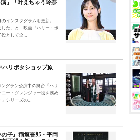
共演」「叶えちゃう玲奈
自身のインスタグラムを更新。
ました」と、映画『ハリー・ポ
として全...
“ハリポタショップ原
でロングラン公演中の舞台『ハリ
オニー・グレンジャー役を務め
シリーズの...
いの子』稲垣吾郎・平岡