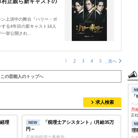
市村正親ら新キャストの
グラン上演中の舞台『ハリー・ポ
する4年目の新キャスト16人
挙公開され...
1
2
3
4
5
次へ
この芸能人のトップへ
N
「
求人検索
ベ
月給
正社
経理
「税理士アシスタント」/月給35万
NEW
N
円～
理
石井徳税理士事務所
日