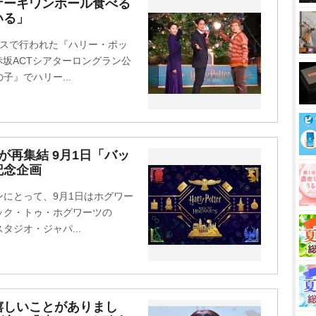
M
ケーキワンホール食べる
いる」
u
t
カスで行われた『ハリー・ポッ
e
赤坂ACTシアターロングラン公
』でハリー...
が再集結 9月1日「バッ
記念企画
にとって、9月1日はホグワー
ック・トゥ・ホグワーツの
ジオ・ジャパ...
嬉しいことがありまし