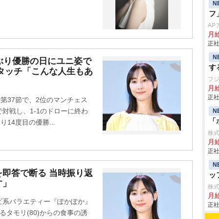
N
フ
AP
月給
正社
N
ぶり優勝の日にユニ姿で
す
タッチ「こんな人生もあ
フ
月給
正社
第37節で、2位のマンチェス
対戦し、1-1のドローに終わ
N
「
14度目の優勝...
株
月
正社
N
即答で断る 当時振り返
ッ
す」
株
月
レビ系バラエティー『ぽかぽか』
正社
あるタモリ(80)からの食事の誘