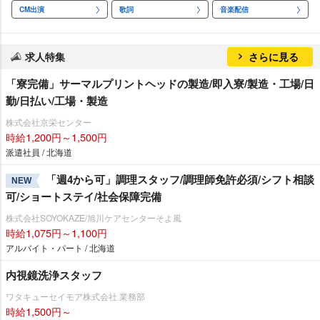
CM出演
歌詞
音楽配信
求人特集
さらに見る
「寮完備」サーマルプリントヘッドの製造/即入寮/製造・工場/日
勤/日払い/工場・製造
株式会社京栄センター
時給1,200円～1,500円
派遣社員 / 北海道
「週4から可」調理スタッフ/調理師免許必須/シフト相談
NEW
可/ショートステイ/社会保障完備
株式会社SOYOKAZE/旭川ケアセンターそよ風
時給1,075円～1,100円
アルバイト・パート / 北海道
内視鏡洗浄スタッフ
ワタキューセイモア株式会社 業務部
時給1,500円～