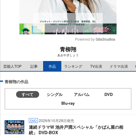
Powered by 
GliaStudios
青柳翔
M
あおやぎしょう
u
t
芸能人TOP
記事
作品
ランキング
TV出演
ドラマ出演
e
青柳翔の作品
すべて
シングル
アルバム
DVD
Blu-ray
2026年10月28日発売
DVD
連続ドラマW 池井戸潤スペシャル「かばん屋の相
続」 DVD-BOX