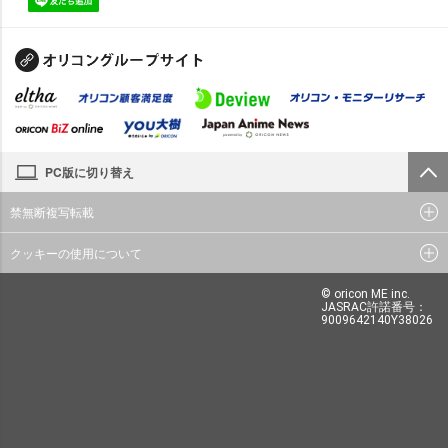
PC版に切り替え
禁無断複写転載
クッキーの使用について
© oricon ME inc.
JASRAC許諾番号：
9009642140Y38026