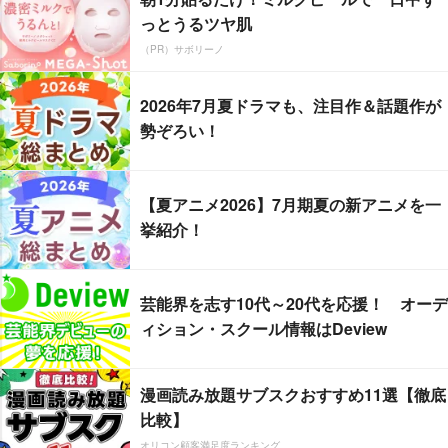
っとうるツヤ肌
（PR）サボリーノ
2026年7月夏ドラマも、注目作＆話題作が
勢ぞろい！
【夏アニメ2026】7月期夏の新アニメを一
挙紹介！
芸能界を志す10代～20代を応援！ オーデ
ィション・スクール情報はDeview
漫画読み放題サブスクおすすめ11選【徹底
比較】
オリコン顧客満足度ランキング