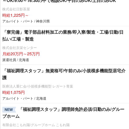
～OK/9:00～16:30の中で相談OK/平日のみOK/土日のみOK
株式会社日影茶屋
時給1,225円～
アルバイト・パート / 神奈川県
「寮完備」電子部品材料加工の業務/即入寮/製造・工場/日勤/日
払い/工場・製造
株式会社京栄センター
月給20万円～25万円
派遣社員 / 北海道
「福祉調理スタッフ」無資格可/午前のみ/小規模多機能型居宅介
護
医療法人重仁会/小規模多機能型 レガート青葉
時給1,075円
アルバイト・パート / 北海道
「福祉調理スタッフ」調理師免許必須/日勤のみ/グルー
NEW
プホーム
有限会社こもれ陽/グループホーム こもれ陽