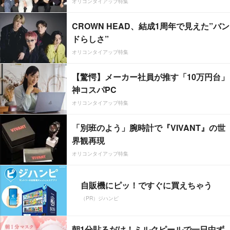
オリコンタイアップ特集
CROWN HEAD、結成1周年で見えた”バン
ドらしさ”
オリコンタイアップ特集
【驚愕】メーカー社員が推す「10万円台」
神コスパPC
オリコンタイアップ特集
「別班のよう」腕時計で『VIVANT』の世
界観再現
オリコンタイアップ特集
自販機にピッ！ですぐに買えちゃう
（PR）ジハンピ
朝1分貼るだけ！ミルクピールで一日中ず