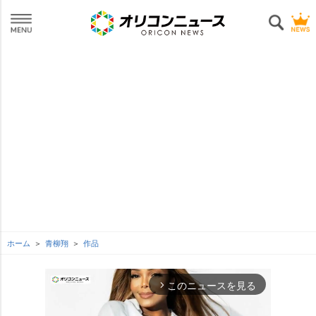
ホーム
青柳翔
作品
このニュースを見る
arrow_forward_ios