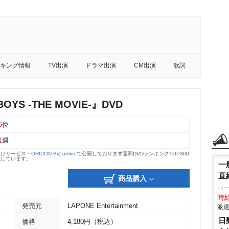
キング情報
TV出演
ドラマ出演
CM出演
歌詞
YS -THE MOVIE-』DVD
6
位
1
週
向けサービス・
ORICON BiZ online
で公開しております週間DVDランキングTOP300
載しています。
一
直
商品購入
パ
時給
発売元
LAPONE Entertainment
派遣
日
価格
4,180円（税込）