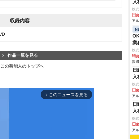
入
株式
日給
収録内容
アル
N
VD
O
業
株
作品一覧を見る
時給
派遣
この芸能人のトップへ
日
入
株式
日給
このニュースを見る
arrow_forward_ios
アル
日
入
株式
日給
アル