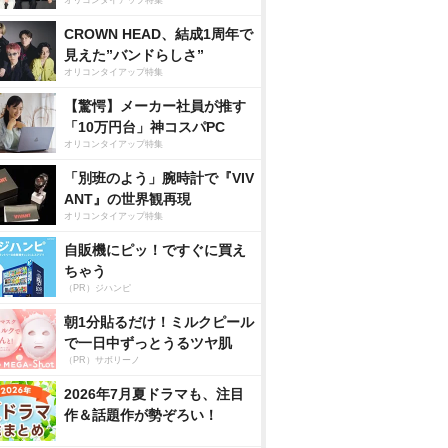
オリコンタイアップ特集
CROWN HEAD、結成1周年で
見えた”バンドらしさ”
オリコンタイアップ特集
【驚愕】メーカー社員が推す
「10万円台」神コスパPC
オリコンタイアップ特集
「別班のよう」腕時計で『VIV
ANT』の世界観再現
オリコンタイアップ特集
自販機にピッ！ですぐに買え
ちゃう
（PR）ジハンピ
朝1分貼るだけ！ミルクピール
で一日中ずっとうるツヤ肌
（PR）サボリーノ
2026年7月夏ドラマも、注目
作＆話題作が勢ぞろい！