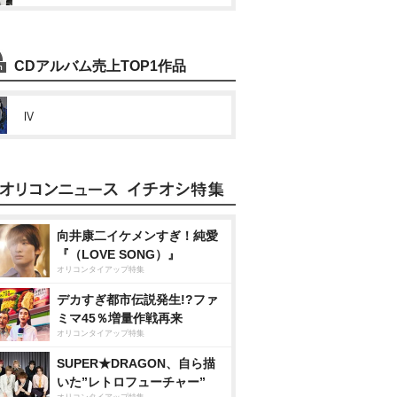
CDアルバム売上TOP1作品
Ⅳ
向井康二イケメンすぎ！純愛
『（LOVE SONG）』
オリコンタイアップ特集
デカすぎ都市伝説発生!?ファ
ミマ45％増量作戦再来
オリコンタイアップ特集
SUPER★DRAGON、自ら描
いた”レトロフューチャー”