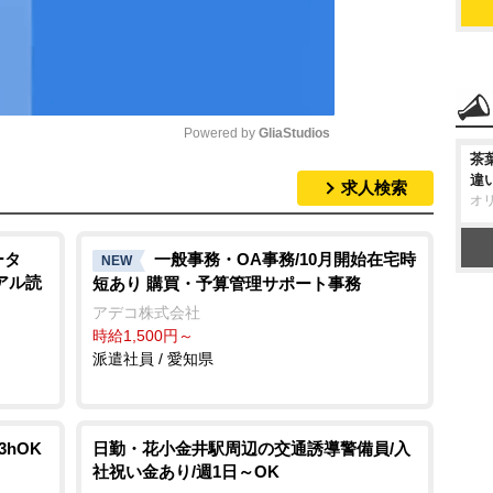
Powered by 
GliaStudios
茶
違
求人検索
M
オ
u
t
ータ
一般事務・OA事務/10月開始在宅時
NEW
アル読
短あり 購買・予算管理サポート事務
e
アデコ株式会社
時給1,500円～
派遣社員 / 愛知県
3hOK
日勤・花小金井駅周辺の交通誘導警備員/入
社祝い金あり/週1日～OK