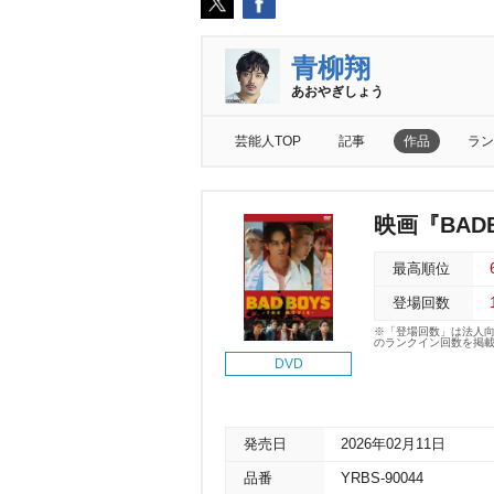
青柳翔
あおやぎしょう
芸能人TOP
記事
作品
ラン
映画『BADBO
最高順位
登場回数
※「登場回数」は法人
のランクイン回数を掲
DVD
発売日
2026年02月11日
品番
YRBS-90044