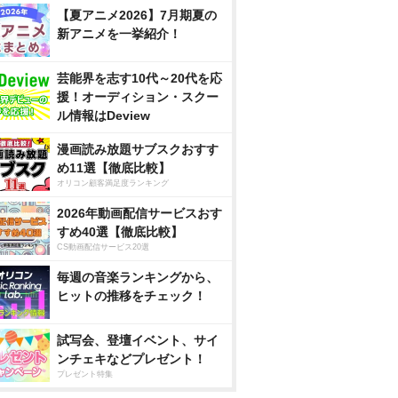
【夏アニメ2026】7月期夏の
新アニメを一挙紹介！
芸能界を志す10代～20代を応
援！オーディション・スクー
ル情報はDeview
漫画読み放題サブスクおすす
め11選【徹底比較】
オリコン顧客満足度ランキング
2026年動画配信サービスおす
すめ40選【徹底比較】
CS動画配信サービス20選
毎週の音楽ランキングから、
ヒットの推移をチェック！
試写会、登壇イベント、サイ
ンチェキなどプレゼント！
プレゼント特集