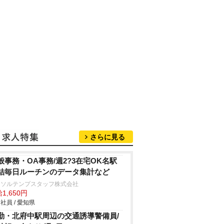
さらに見る
般事務・OA事務/週2?3在宅OK名駅
結毎日ルーチンのデータ集計など
ーソルテンプスタッフ株式会社
1,650円
社員 / 愛知県
勤・北府中駅周辺の交通誘導警備員/