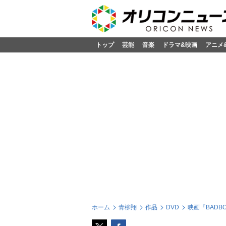
トップ
芸能
音楽
ドラマ&映画
アニメ
ホーム
青柳翔
作品
DVD
映画『BADBOY