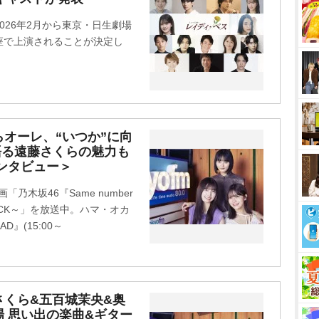
t
026年2月から東京・日生劇場
e
座で上演されることが決定し
。
らオーレ、“いつか”に向
語る遠藤さくらの魅力も
ンタビュー＞
「乃木坂46『Same number
 JACK～」を放送中。ハマ・オカ
』(15:00～
さくら&五百城茉央&奥
登場 思い出の楽曲&ギター