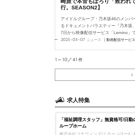
崎旅で本音もぽろり「救われ
行。SEASON2】
アイドルグループ・乃木坂46のメンバー
るドキュメントバラエティー『乃木坂、逃
7日から映像配信サービス「Lemino」で
2025-03-07
ニュース
｜動画配信サービ
1～10／41
件
求人特集
「福祉調理スタッフ」無資格可/日勤
ループホーム
株式会社コナウィンズ/ぐるーぷほーむ 