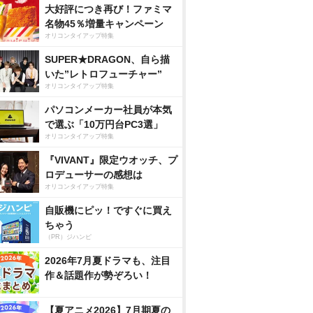
大好評につき再び！ファミマ
名物45％増量キャンペーン
オリコンタイアップ特集
SUPER★DRAGON、自ら描
いた”レトロフューチャー”
オリコンタイアップ特集
パソコンメーカー社員が本気
で選ぶ「10万円台PC3選」
オリコンタイアップ特集
『VIVANT』限定ウオッチ、プ
ロデューサーの感想は
オリコンタイアップ特集
自販機にピッ！ですぐに買え
ちゃう
（PR）ジハンピ
2026年7月夏ドラマも、注目
作＆話題作が勢ぞろい！
【夏アニメ2026】7月期夏の