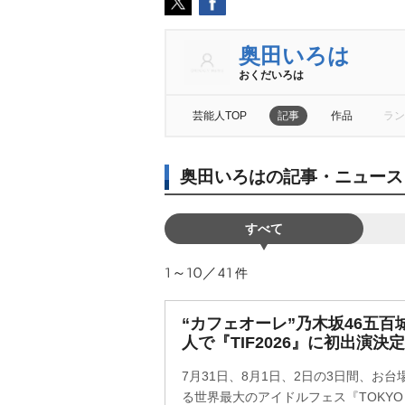
奥田いろは
おくだいろは
芸能人TOP
記事
作品
ラン
奥田いろはの記事・ニュース
すべて
1～10／41
件
“カフェオーレ”乃木坂46五百
人で『TIF2026』に初出演決定
7月31日、8月1日、2日の3日間、お
る世界最大のアイドルフェス『TOKYO IDOL 