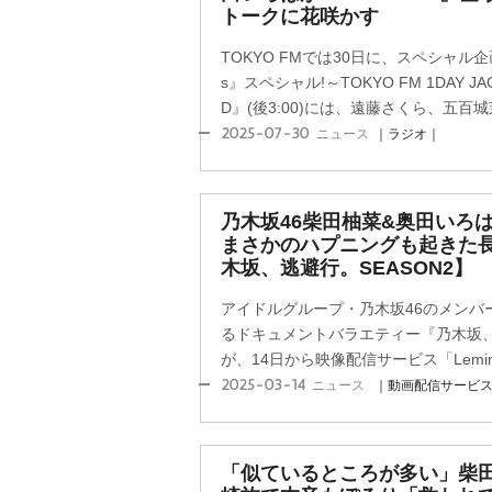
トークに花咲かす
TOKYO FMでは30日に、スペシャル企画
s』スペシャル!～TOKYO FM 1DAY 
D』(後3:00)には、遠藤さくら、五百
2025-07-30
ニュース
｜ラジオ｜
乃木坂46柴田柚菜&奥田いろ
まさかのハプニングも起きた長
木坂、逃避行。SEASON2】
アイドルグループ・乃木坂46のメンバー
るドキュメントバラエティー『乃木坂、逃
が、14日から映像配信サービス「Lemin
2025-03-14
ニュース
｜動画配信サービ
「似ているところが多い」柴