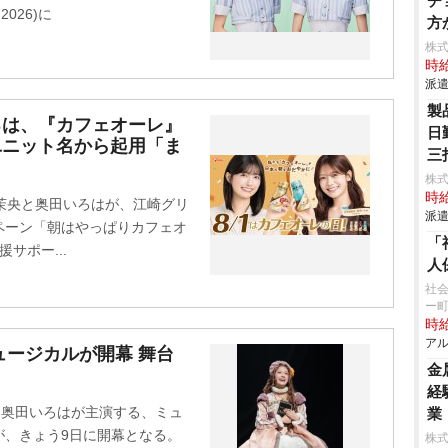
チ
2026)に
方
株
時給
派遣
製
ろは、『カフェオーレ』
日
ユニット名から起用「ま
三
株
時給
茉央と奥田いろはが、江崎グリ
派遣
ペーン「朝はやっぱりカフェオ
「
サポー...
人
社会
ー
時給
アル
ュージカルが開幕 舞台
金
経
、奥田いろはが主演する、ミュ
業
が、きょう9日に開幕となる。
株