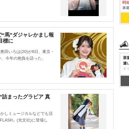
時給
派遣
で“馬”ダジャレかまし報
目標に
奥田いろは(20)が8日、東京・
茶
い、今年の抱負を語った。
違
オ
”詰まったグラビア 真
生かしミュージカルなどでも活
LASH』(光文社)に登場し