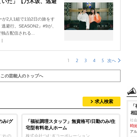
ていた」【乃木坂、逃避
が2人1組で1泊2日の旅をす
避行。SEASON2』#9が、
独占配信される...
ス｜
1
2
3
4
5
次へ
この芸能人のトップへ
求人検索
「
相
社
のみ/グ
「福祉調理スタッフ」無資格可/日勤のみ/住
時給
宅型有料老人ホーム
アル
むれの
株式会社つむぎコーポレーション