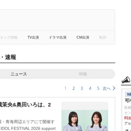
キング情報
TV出演
ドラマ出演
CM出演
歌詞
・速報
ニュース
特集
1
2
3
4
5
次へ
N
可
城茉央&奥田いろは、2
医療
セ
時給
台場・青海周辺エリアにて開催す
アル
FESTIVAL 2026 support