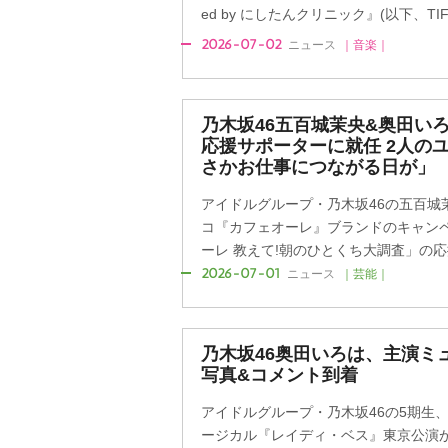
ed by にしたんクリニック』(以下、TIF
2026-07-02
ニュース
｜音楽｜
乃木坂46五百城茉央&奥田い
応援サポーターに就任 2人の
さかお仕事につながる日が」
アイドルグループ・乃木坂46の五百城
コ『カフェオーレ』ブランドのキャン
ーレ 教えて!朝のひとくち大調査」の応援
2026-07-01
ニュース
｜芸能｜
乃木坂46奥田いろは、主演ミ
写真&コメント到着
アイドルグループ・乃木坂46の5期生
ージカル『レイディ・ベス』東京公演