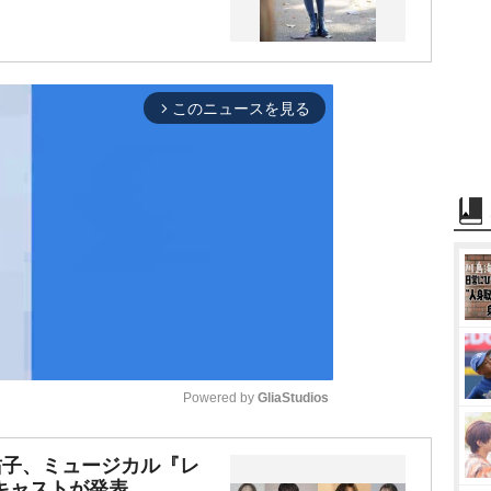
このニュースを見る
arrow_forward_ios
Powered by 
GliaStudios
M
佑子、ミュージカル『レ
キャストが発表
u