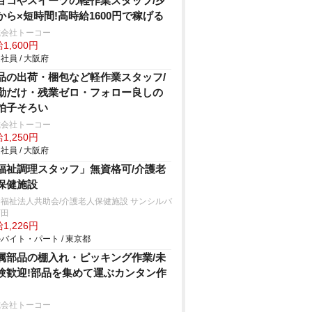
ョコやスイーツの軽作業スタッフ/夕
から×短時間!高時給1600円で稼げる
式会社トーコー
1,600円
社員 / 大阪府
品の出荷・梱包など軽作業スタッフ/
勤だけ・残業ゼロ・フォロー良しの
拍子そろい
式会社トーコー
1,250円
社員 / 大阪府
福祉調理スタッフ」無資格可/介護老
保健施設
福祉法人共助会/介護老人保健施設 サンシルバ
町田
1,226円
バイト・パート / 東京都
属部品の棚入れ・ピッキング作業/未
験歓迎!部品を集めて運ぶカンタン作
式会社トーコー