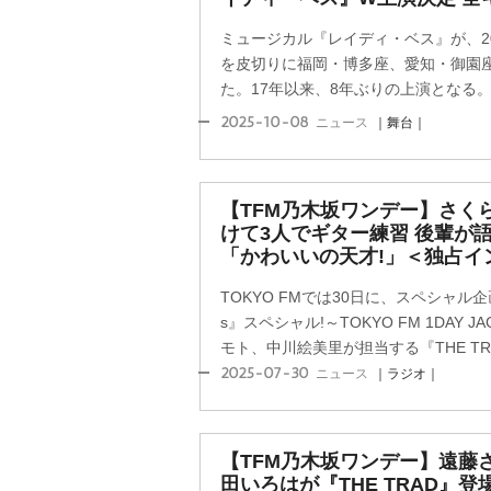
ミュージカル『レイディ・ベス』が、2
を皮切りに福岡・博多座、愛知・御園
た。17年以来、8年ぶりの上演となる
2025-10-08
ニュース
｜舞台｜
【TFM乃木坂ワンデー】さく
けて3人でギター練習 後輩が
「かわいいの天才!」＜独占イ
TOKYO FMでは30日に、スペシャル企画
s』スペシャル!～TOKYO FM 1DAY
モト、中川絵美里が担当する『THE TRAD
2025-07-30
ニュース
｜ラジオ｜
【TFM乃木坂ワンデー】遠藤
田いろはが『THE TRAD』