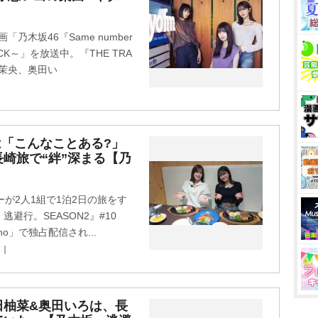
「乃木坂46『Same number
JACK～」を放送中。『THE TRA
城茉央、奥田い
は「こんなことある?」
崎旅で“絆”深まる【乃
が2人1組で1泊2日の旅をす
避行。SEASON2』#10
o」で独占配信され...
ス｜
田柚菜&奥田いろは、長