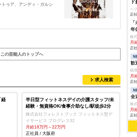
ド
ートゥア、アンディ・ガルシ
ペ
正社
「
年
株
月給
正社
この芸能人のトップへ
N
歓
税
月給
求人検索
正社
N
全
「経
半日型フィットネスデイの介護スタッフ/未
株
経験・無資格OK/食事介助なし/駅徒歩2分
月
株式会社フォレストブック フィットネス型デ
正社
イサービス プログレス32
月給18万円～22万円
正社員 / 大阪府