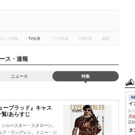
キング情報
TV出演
ドラマ出演
CM出演
歌詞
ース・速報
ニュース
特集
N
イ
ューブラッド』キャス
株
覧/あらすじ
月
正社
、シルベスター・スタローン、
タ
ルフ・ラングレン、トニー・ジ