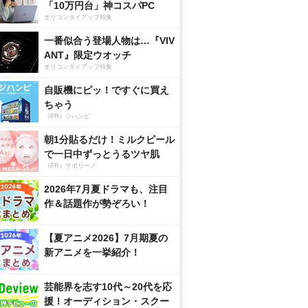
「10万円台」神コスパPC
オリコンタイアップ特集
一番似合う登場人物は…『VIV
ANT』限定ウオッチ
オリコンタイアップ特集
自販機にピッ！ですぐに買え
ちゃう
（PR）ジハンピ
朝1分貼るだけ！ミルクピール
で一日中ずっとうるツヤ肌
（PR）サボリーノ
2026年7月夏ドラマも、注目
作＆話題作が勢ぞろい！
【夏アニメ2026】7月期夏の
新アニメを一挙紹介！
芸能界を志す10代～20代を応
援！オーディション・スクー