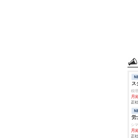
N
ス
税
月
正社
N
労
シ
月
正社