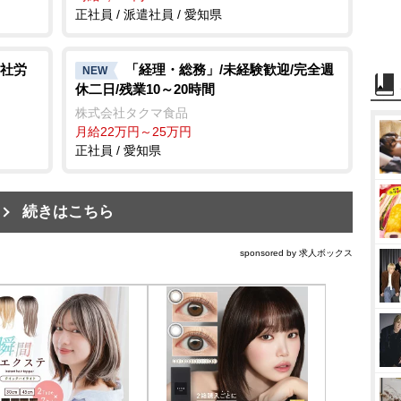
正社員 / 派遣社員 / 愛知県
社労
「経理・総務」/未経験歓迎/完全週
NEW
休二日/残業10～20時間
株式会社タクマ食品
月給22万円～25万円
正社員 / 愛知県
続きはこちら
sponsored by 求人ボックス