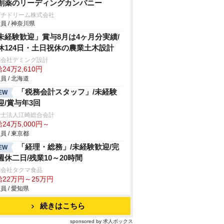
創薬のリーディングカンパニー
プチドリーム株式会社
員 / 神奈川県
未経験歓迎」賞与8月は4ヶ月分実績/
休124日・土日祝休の農業土木設計
式会社デミング設計
24万2,610円
員 / 北海道
「税務会計スタッフ」/未経験
EW
迎/賞与年3回
理士法人江崎総合会計
24万5,000円～
員 / 東京都
「経理・総務」/未経験歓迎/完
EW
週休二日/残業10～20時間
式会社タクマ食品
給22万円～25万円
員 / 愛知県
続きはこちら
sponsored by 求人ボックス