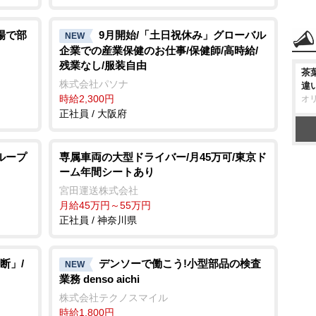
場で部
9月開始/「土日祝休み」グローバル
NEW
企業での産業保健のお仕事/保健師/高時給/
残業なし/服装自由
茶
株式会社パソナ
違
時給2,300円
オ
正社員 / 大阪府
ループ
専属車両の大型ドライバー/月45万可/東京ド
ーム年間シートあり
宮田運送株式会社
月給45万円～55万円
正社員 / 神奈川県
断」/
デンソーで働こう!小型部品の検査
NEW
業務 denso aichi
株式会社テクノスマイル
時給1,800円