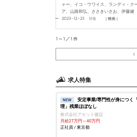
ャー、イコ・ウワイス、ランディ・ク
ア、山路和弘、ささきいさお、伊藤健
2023-12-25
特集
｜映画｜
1～1／1
件
求人特集
安定事業/専門性が身につく
NEW
理」残業ほぼなし
株式会社アセット建設
月給27万円～40万円
正社員 / 東京都